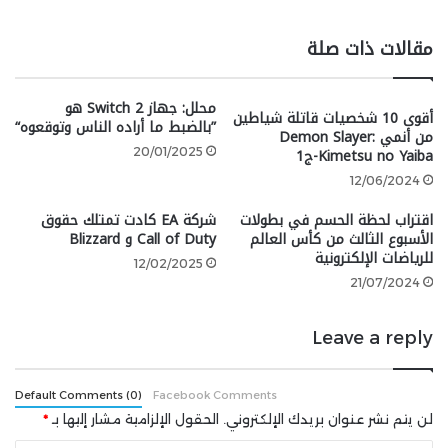
مقالات ذات صلة
google 2
محلل: جهاز Switch 2 هو
أقوى 10 شخصيات قاتلة شياطين
”بالضبط ما أراده الناس وتوقعوه“
أسلوب لعب مثير وممتع
من أنمي Demon Slayer:
Kimetsu no Yaiba-ج1
20/01/2025
12/06/2024
اقتراب لحظة الحسم في بطولات
شركة EA كادت تمتلك حقوق
تعد Civilization 7 فصلًا ثوريًا جديدًا في سلسلة الألعاب
الأسبوع الثالث من كأس العالم
Call of Duty و Blizzard
للرياضات الإلكترونية
الإستراتيجية الحائزة على جوائز، مع تطورات وابتكارات كبيرة
12/02/2025
في أسلوب اللعب. تمتلك العديد من آليات اللعب وأنظمتها
21/07/2024
ومصطلحاتها. يمكن للاعبين اختيار اللعب في عصر واحد
فقط بدلاً من اللعب في حملات عصور متعددة.
Leave a reply
تتميز الحضارة السابعة بثلاثة عصور مميزة للعب من خلالها –
Default Comments (0)
Facebook Comments
العصر القديم والكلاسيكي، وعصر الاستكشاف، وعصر النهضة
لن يتم نشر عنوان بريدك الإلكتروني.
الحقول الإلزامية مشار إليها بـ
*
– ولكل منها مجموعة فريدة من الحضارات التي يمكنك