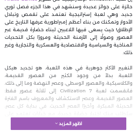
حائزة على جوائز عديدة وسنشهد في هذا الجزء فصل ثوري
جديد، وهي لعبة إستراتيجية تعتمد على تقمص وتبادل
الأدوار وتمكنك من بناء أعظم إمبراطورية عرفها التاريخ على
الإطلاق! حيث يسعى فيها اللاعبين لبناء حضارة قديمة عبر
العصور وصولًا إلى الأزمنة الحديثة ومرورًا بكل التحديات
المناخية والسياسية والاقتصادية والعسكرية والتجارية وغير
ذلك.
التغيير الأكثر جوهرية في هذه اللعبة، هو تجديد هيكل
اللعبة. بدلاً من وجود الكثير من العصور القديمة،
والكلاسيكية، والعصور الوسطى، وعصر النهضة وما إلى ذلك،
فانقسمت لعبة Civilization 7 إلى ثلاثة عصور فقط:
العصور القديمة، وعصر الاستكشاف والمعروف باسم الفترة
الحديثة المبكرة، وأخيرًا العصر الحديث. في بداية كل عصر،
سيُطلب منك اختيار حضارة جديدة، مع خيارات تعتمد على
حضارتك الحالية والاختيارات وأفعالك خلال العصر السابق
اظهر المزيد
الذي قمت به حتى الآن. وهذا يعني أيضًا أن كل عصر له
اختياره الخاص من المدينة.