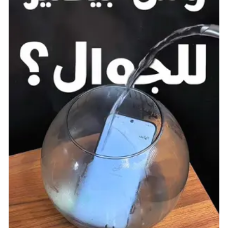
خلال السمات القابلة للتخصيص المكتسبة من خلال اللعب،
مما يمكّنك من تعزيز استراتيجيتك أو محورها من عصر إلى
آخر. لأول مرة في تاريخ السلسلة يمكن اختيار قائدك بشكل
منفصل عن حضارتك، مما يمنحك الحرية في إنشاء
استراتيجيات جديدة تمامًا عن طريق مزج مكافآت اللعب
ومطابقتها.
القادة هم وحدات عسكرية خاصة يكتسبون نقاط الخبرة XP
ويمكن ترقيتهم، يمكن أيضًا تكديس الوحدات “داخل” القادة
ونقلها كمجموعة، أيضًا يمكن للقادة إصدار أوامر لجميع
الوحدات القريبة، مثل تركيز النار على عدو واحد، أيضًا النفوذ
سيكون له دور كبير إذ أنه يشكل عائد جديد يتم إنفاقه على
جميع أنواع الأعمال الدبلوماسية، يمكن استخدام التأثير في
الإجراءات الإيجابية، مثل كسب ولاء دول المدينة وإبرام
اتفاقيات مع مدن أخرى، مثل عقد اتفاق عسكري يوفر
مكافأة لكلا وحدتي المدنية، ويمكن أيضًا استخدام التأثير في
أعمال سلبية، مثل فرض عقوبات على حضارة ما، أو محاولة
التسلل إلى جيشها. في بعض الحالات، يمكنك إنفاق التأثير