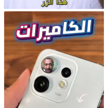
السلع الثمينة من الأراضي البعيدة الإمبراطوريات إلى التمدد
عبر المحيطات العظيمة. مثل CHOLA و ABBASID و
HAWAI’I وغيرها المزيد.
العصر الحديث:
فترة من النمو التكنولوجي المذهل والصراع
العالمي. مثل MEXICO وغيرها الكثير.
بدلاً من اللعب كحضارة واحدة عبر كل عصر، ستقوم بتطوير
إمبراطوريتك عن طريق اختيار حضارة جديدة للعب فيها لكل
عصر جديد – حضارة مناسبة لمواجهة التحديات التاريخية في
ذلك الوقت. يحتوي كل عصر على العديد من الجوانب الفريدة
لذلك العصر، بما في ذلك الحضارات التي يمكنك اللعب بها.
اختر القائد بشكل منفصل