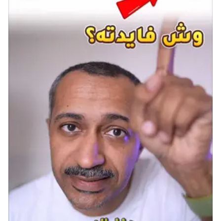
الشريط الخصب لسهل فيضان النيل، هو قلب مصر القديمة.
لقد تم الحفاظ على تاريخها الذي يزيد عن خمسة آلاف عام
من خلال النهر والطمي الواهب للحياة الذي يتركه، مما أدى
إلى بناء طبقات من التجارة والغزو ومعالم الخلود التي كانت
من عجائبها. وكانت ثرواتها أسطورية ومغرية. سقطت مصر
في يد بلاد فارس عام 525 قبل الميلاد، لكن النيل لا يزال
يتدفق.
القدرة الفريدة
Gifts of Osiris:
زيادة الإنتاج في الأنهار
الصالحة للملاحة.
صفاتها:
عاصمة ثقافية اقتصادي
الأهرامات:
زيادة الذهب والإنتاج على بلاط الأنهار الصغيرة
والملاحة في هذه المدينة. يجب أن توضع على صحراء
مجاورة لبلاط نهر صالح للملاحة.
عصر الاستكشاف:
عندما دفعت الرغبة في الحصول على