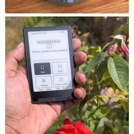
لتجنب التأثيرات السلبية، على سبيل المثال لمنع تدهور
علاقة قائد آخر معك.
المغامر ابن بطوطة
Ibn Battuta:
هو عالم ومؤرخ ولد وسط
عائلة مغربية وبربرية، عبر طرق التجارة في أفريقيا وآسيا
والشرق الأوسط وآسيا وشبه الجزيرة الأيبرية وأوروبا ابتداءً من
عام 1325 إلى 1354. وبعد أداء فريضة الحج، ذهب المسلمون