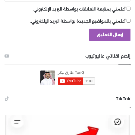
أعلمني بمتابعة التعليقات بواسطة البريد الإلكتروني.
أنواع العصور وحضاراتها
أعلمني بالمواضيع الجديدة بواسطة البريد الإلكتروني.
هناك ثلاثة أعمار لتلعبها. العصر القديم، عندما بدأت
المجتمعات الزراعية تتجمع في المراكز الحضرية، لتشكل
أسس الحضارات الأولى. نذكر منها AKSUM و EGYPT و
GREECE وغيرها المزيد.
إنضم لقناتي عاليوتيوب
مصر
EGYPT –
حضارة العصر القديم
لم يكن هناك أي شك على الإطلاق في أن مصر الفرعونية
‫TikTok
ستكون في هذا الجزء. بناء العجائب، وشن الحرب، وبناء حضارة
تصمد أمام اختبار الزمن – كان هذا هو كل شيء في مصر!
وتستفيد مصر في 7 Civilization من البناء على الأنهار
القريبة من الصحاري، وبناء العجائب مبكراً.