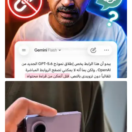
من القادة الأسطوريين عبر التاريخ، قم بتوجيه مسار قصتك
عن طريق اختيار حضارة جديدة لتمثيل امبراطوريتك في كل
عصر من التقدم البشري. لأول مرة في تاريخ اللعبة تتيح لك
اللعبة اختيار قائدك بشكل منفصل عن حضارتك، مما
يمنحك الحرية في إنشاء استراتيجيات جديدة تمامًا عن طريق
مزج مكافآت اللعب ومطابقتها. يمتلك كل قائد قدرة فريدة
ويمكن تحسينها بشكل أكبر من خلال السمات القابلة
للتخصيص المكتسبة من خلال اللعب، مما يمكّنك من تعزيز
إستراتيجيتك أو محورها من عصر إلى آخر.
يقدم كل عصر مجموعة فريدة من الحضارات المتاحة للعب
بها — لكن اختيارك للقائد يظل كما هو طوال اللعب، بالنسبة
للحملات متعددة الأعمار، سيظل قائدك دائمًا كما هو، حتى
عندما تختار حضارات جديدة لكل انتقال عصري. إن وجود قادة
في اللعب يظلون متسقين عبر العصور يساعد في خلق
إحساس “بمن” تلعب معه أو ضده.
إليكم تفاصيل بعض القادة المشاركين في اللعبة من بينهم