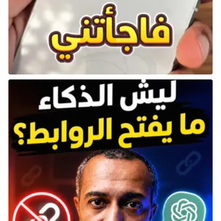
جسِّد قائدًا لامعًا في حضارة اللعبة، بدءًا من رؤساء الدول
التقليديين المعروفين بقوتهم العسكرية أو براعتهم
السياسية، إلى القادة ذوي الرؤية الذين أحدثوا تأثيرات أبدية
في الفلسفة والعلوم وحقوق الإنسان والمزيد! تعرف على
القادة الذين سيوجهون إمبراطوريتك عبر العصور، ثم ابدأ في
وضع إستراتيجيات حول أفضل السبل لاستخدام قدراتهم
الفريدة.
يمكن أن تشكل قراراتك الإستراتيجية السلالة الثقافية
الفريدة لامبراطوريتك المتطورة. تحكم كواحد من بين العديد