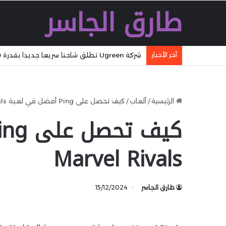
طارق الجاسر
شركة Ugreen تطلق شاحنا سريعا جديدا بقدرة 160 W بتقنية GaN مع تقنية WiFi وكابل مدمج وشاشة
آخر الأخبار
الرئيسية
/
ألعاب
/
كيف تحصل على Ping أفضل في لعبة Marvel Rivals
Marvel Rivals
طارق الجاسر
15/12/2024