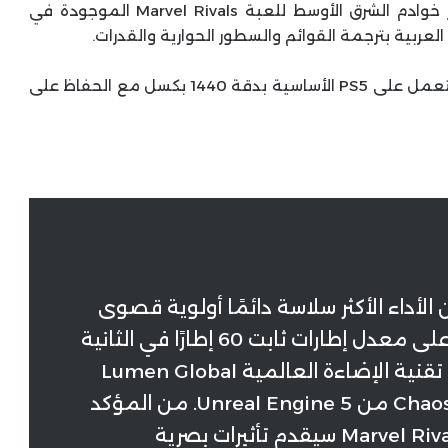
لاعبي الشرق الأوسط فسيتمكن من فعل ذلك عبر خوادم الشرق الأوسط للعبة Marvel Rivals الموجودة في
لعربية بترجمة القوائم والسطور الحوارية والقدرات.
كشفت NetEase Games أن لعبة Marvel Rivals ستعمل على PS5 الأساسية بدقة 1440 بكسل مع الحفاظ على
 الأداء الأكثر سلاسة دائمًا أولوية قصوى
أثناء التطوير. تحافظ Marvel Rivals على معدل إطارات ثابت 60 إطارًا في الثانية
بدقة 1440 بكسل من خلال استخدام تقنية الإضاءة العالمية Lumen Global
Illumination وتقنية Chaos Destruction من Unreal Engine 5. من المؤكد
أن الجمع بين المرئيات والأداء في Marvel Rivals سيقدم تأثيرات بصرية