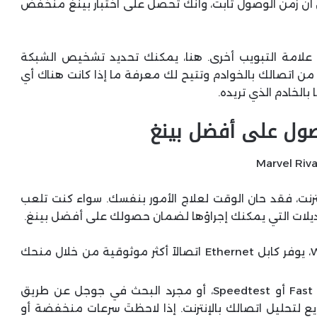
ن أن زمن الوصول ثابت، وأنك تحصل على اختبار بينغ منخفض
ن علامة التبويب أخرى. هنا، يمكنك تحديد تشخيص الشبكة
من اتصالك بالخوادم وتتيح لك معرفة ما إذا كانت هناك أي
بالخادم الذي تريده.
حصول على أفضل بينغ
ترنت، فقد حان الوقت لعلاج الأمور بنفسك. سواء كنت تلعب
لات التي يمكنك إجراؤها لضمان حصولك على أفضل بينغ.
: كبديل أفضل لشبكة Wi-Fi، يوفر كابل Ethernet اتصالاً أكثر موثوقية من خلال منحك
: باستخدام خدمات مثل Fast أو Speedtest، أو مجرد البحث في جوجل عن طريق
ريع لتحليل اتصالك بالإنترنت. إذا لاحظتَ سرعات منخفضة أو