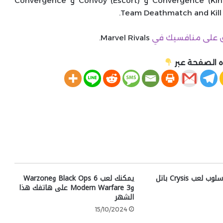
خرائط للعب عليها مع أنماط مثل Convergence (King of the Hill) و Convoy (Escort) و Convergence
ق على منافسيك في
Marvel Rivals.
 الصفحة عبر
فيديو مسرب لأسلوب لعب Crysis باتل
يمكنك لعب Black Ops 6 وWarzone
وModern Warfare 3 على هاتفك هذا
الشهر
15/10/2024