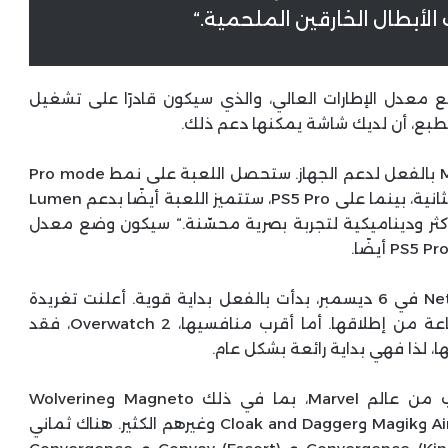
الأبطال الخارقين الملحمية.“
معدل الإطارات العالي، والذي سيكون قادرًا على تشغيل
ولكن ماذا عن PS5 Pro؟ سيتم تحسين Marvel Rivals بالفعل لدعم الجهاز. ستحصل اللعبة على نمط Pro mode
الجديد من PSSR للتشغيل بدقة 4K و60 إطارًا في الثانية، بينما على PS5 Pro، ستتميز اللعبة أيضًا بدعم Lumen
غامرة أكثر وديناميكية لتجربة بصرية محسّنة.“ سيكون وضع معدل
ومع إصدار لعبة Marvel Rivals من NetEase Games في 6 ديسمبر، بدأت بالفعل بداية قوية. أعلنت تغريدة
حديثة عن أكثر من 10 ملايين لاعب في أول 72 ساعة من إطلاقها. أما أقرب منافسيها، Overwatch 2، فقد
تضم Marvel Rivals نحو 33 شخصية قابلة للعب من عالم Marvel، بما في ذلك Magneto وWolverine
وWolverine وكابتن أمريكا وSpider-Man وAiron Man وMagik وCloak and Dagger وغيرهم الكثير. هناك ثماني