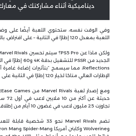
ديناميكية أثناء مشاركتك في معارك 
وفي الوقت نفسه، ستحتوي اللعبة أيضًا على وضع 
اللعبة بمعدل 120 إطارًا في الثانية – على افتراض، بالطبع، أن لديك شاشة يمكنها دعم ذلك.
Reflections، مما سيسمح ”بتأثيرات إضاءة 
الإطارات العالي متاحًا لخيار 120 إطارًا في الثانية على PS5 Pro أيضًا.
تجاوزت 25 مليون لاعب في غضون 10 أيام من إطلاقها، لذا فهي بداية رائعة بشكل عام.