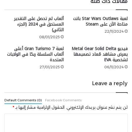
مقالات ذات صلة
العرض الدعائي الثاني.
لعبة Star Wars Outlaws باتت
ألعاب لم تحصل على التقدير
يشار إلى أن GTA 6 ستصدر في خريف 2025 لأجهزة PS5
متاحة الآن على Steam
المستحق في 2024 (الجزء
و
Xbox Series
.
الثاني)
22/11/2024
08/01/2025
شارك هذه الصفحة عبر
فيديو Metal Gear Solid Delta
لعبة Gran Turismo 7 أعلى
يعرض مشاهد مُعاد تصميمها
ألعاب السلسلة ربحًا في الولايات
لشخصية EVA
المتحدة
27/01/2025
06/11/2024
Leave a reply
Default Comments (0)
Facebook Comments
لن يتم نشر عنوان بريدك الإلكتروني.
الحقول الإلزامية مشار إليها بـ
*
ا
ل