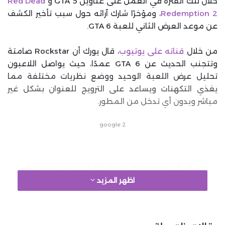
خلال تلك الفترة في العمل على عناوين GTA 5 و
Red Dead
Redemption 2
، ومؤخرًا شارك آرائه حول سبب تأخير الكشف
عن موعد العرض الثاني للعبة GTA 6.
من خلال
قناته على يوتيوب
، قال يورك أن Rockstar صامتة
وتتجنب الحديث عن GTA 6 عمدًا، حيث يواصل اللاعبون
تحليل عرض اللعبة الوحيد ووضع نظريات مختلفة مما
يغذي التكهنات ويساعد على الترويج للعنوان بشكل غير
مباشر وبدون أي تدخل من المطور.
google 2
يرى يورك أن Rockstar جاهزة للكشف عن موعد العرض
اظهر المزيد
الدعائي الثاني للمشروع لكنها تفضل البقاء صامتة لأطول
فترة ممكنة لزيادة الحماس وارتباط المعجبين بالمشروع،
بينما يرى أن العديد من نظريات اللاعبين وتكهناتهم غير
صحيحة على الأرجح، مثل نظرية القمر وارتباطها بموعد