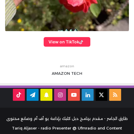
View on TikTok
amazon
AMAZON
TECH
ملخص
‫X
لينكدإن
‫YouTube
انستقرام
سناب
تيلقرام
TikTok
الموقع
تشات
RSS
طارق الجاسر - مقدم برنامج دبل كليك بإذاعة يو أف أم وصانع محتوى
Tariq Aljaser - radio Presenter @ Ufmradio and Content