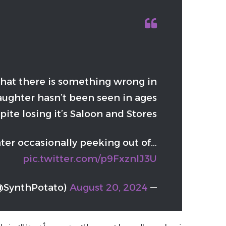
hat there is something wrong in
ughter hasn’t been seen in ages
pite losing it’s Saloon and Stores
ter occasionally peeking out of…
pic.twitter.com/p9FxznlJ3U
SynthPotato)
August 20, 2024
— Synth Potato