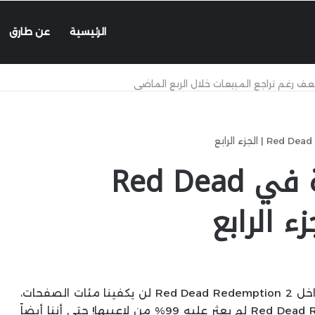
الرئيسية
عن طارق
تفاصيل وأسرار مرعبة في Red Dead
إذا أردنا أن نفصل كل الأسرار والمعلومات الخفية داخل Red Dead Redemption 2 لن يكفينا مئات الصفحات،
فمؤخراً فقط تم كشف سر من أسرار Red Dead Redemption 2 لم يعثر عليه 99% من لاعبيها! حتى أننا أيضاً