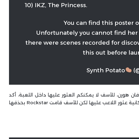
10) IKZ, The Princess.
You can find this poster 
Unfortunately you cannot find he
there were scenes recorded for discov
this out before la
(@
 هورن، للأسف لا يمكنكم العثور عليها داخل اللعبة، أكد
روجر كلارك أنه كان هناك مشاهد مسجلة تتعلق بإمكانية عثور اللاعب عليها لكن للأسف قامت Rockstar بحذفها