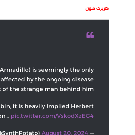
هربرت مون
Armadillo) is seemingly the only
 affected by the ongoing disease
t of the strange man behind him.
in, it is heavily implied Herbert
on…
pic.twitter.com/VskodXzEG4
SynthPotato)
August 20, 2024
— Synth Potato