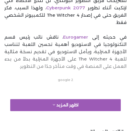
لتصريحات فريق التطوير البولندي، لن تتكرر الأخطاء التي
ارتكبت أثناء تطوير
Cyberpunk 2077
، ولهذا السبب، فكر
الفريق حتى في إصدار The Witcher 4 للكمبيوتر الشخصي
فقط.
في حديثه إلى
Eurogamer
، ناقش نائب رئيس قسم
التكنولوجيا في الاستوديو أهمية تحسين اللعبة لتناسب
الأجهزة المنزلية، ويأمل الاستوديو في تقديم نسخة مثالية
للعبة The Witcher 4 على الأجهزة المنزلية بدلاً من بدء
العمل على المنصة في وقت متأخر جدًا من التطوير.
google 2
اظهر المزيد
وفقًا لتشارلز تريمبلاي، فقد فكر فريق CDPR في إطلاق
اللعبة على أجهزة الكمبيوتر فقط لإعطاء تحسينات على
الأجهزة المنزلية قدر الإمكان، وقد قيل هذا في إشارة إلى
نهج Larian في إطلاق Baldur’s Gate 3 على PS5 و Xbox