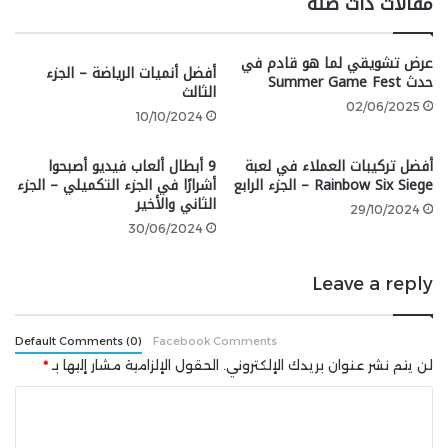
مقالات ذات صلة
Series S|X بعد إصدار الكمبيوتر الشخصي، وتابع:
عرض تشويقي لما هو قادم في
أفضل أنميات الرياضة – الجزء
حدث Summer Game Fest
الثالث
02/06/2025
10/10/2024
لقد ناقشنا إصدار اللعبة على PC
أفضل تركيبات العملاء في لعبة
9 أبطال ألعاب فيديو أصبحوا
Rainbow Six Siege – الجزء الرابع
أشرارًا في الجزء التكميلي – الجزء
فقط، لكنه قرار لسنا متأكدين منه
الثاني والأخير
29/10/2024
بنسبة 100%.
30/06/2024
Leave a reply
وتابع قائلاً إن شيئًا كهذا يبدو غير محتمل بالنسبة للعبة
The Witcher 4، ولكن مع ظهور المزيد والمزيد من
Default Comments (0)
Facebook Comments
المنصات في الصناعة، فقد لا يدعم CDPR كل شيء منذ
لن يتم نشر عنوان بريدك الإلكتروني.
الحقول الإلزامية مشار إليها بـ
*
البداية في السنوات القادمة.
ا
هذا وكان CDPR قد أعلن مؤخرًا أن لعبة The Witcher
ل