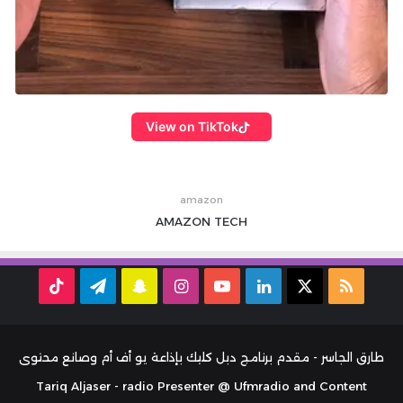
View on TikTok
amazon
AMAZON
TECH
ملخص
‫X
لينكدإن
‫YouTube
انستقرام
سناب
تيلقرام
TikTok
الموقع
تشات
RSS
طارق الجاسر - مقدم برنامج دبل كليك بإذاعة يو أف أم وصانع محتوى
Tariq Aljaser - radio Presenter @ Ufmradio and Content