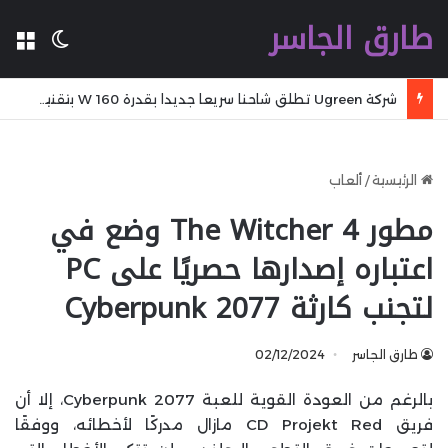
طارق الجاسر
ال
الوضع 
شركة Ugreen تطلق شاحنا سريعا جديدا بقدرة 160 W بتقنية GaN مع تقنية WiFi وكابل مدمج وشاشة
الرئيسية
/
ألعاب
مطور The Witcher 4 وضع في
اعتباره إصدارها حصريًا على PC
لتجنب كارثة Cyberpunk 2077
طارق الجاسر
02/12/2024
بالرغم من العودة القوية للعبة Cyberpunk 2077، إلا أن
فريق CD Projekt Red مازال مدركًا لأخطائه، ووفقًا