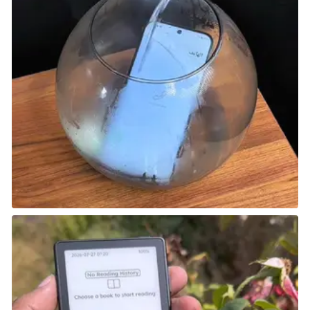
بعد انتهاء عرضك، توجه إلى الكواليس وتحدث مع Evelyn
أمام غرفة الملابس، حيث يمكنك مناقشة الخيارات حول
كيفية التعامل مع Zayde. خياراتك هي: كشف السترة
الواقية التي يرتديها أثناء عرض السكاكين عن طريق التصويب
على جذعه، أو قتله مباشرة. يمكنك قتله برمي السكاكين
على رأسه، أو كشف سترته عن طريق التصويب على جذعه.
اختيار أي من الخيارين لن يغير من نهاية المهمة.