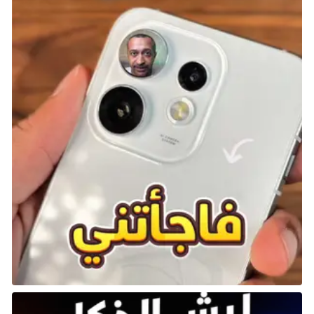
عرض Zayde
بعد إبرام صفقة مع Stanley، ستحتاج إلى الدخول إلى عرض
Zayde. ارجع إلى الخارج واتجه نحو الجانب الغربي من
المدينة. ادخل إلى Boardwalk من خلال مصرف العاصفة
الموجود على الأرض بالقرب من مركز الشرطة.
من هناك، اتجه إلى اليسار باتجاه الجانب الشمالي من
المدينة. ستصل في النهاية إلى منطقة بها عدد كبير من