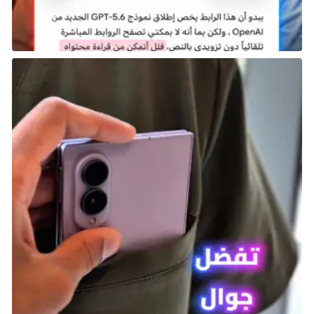
بعد ذلك، اعبر الطريق المؤدي إلى غرفة الملابس التي تحمل
نجمة حمراء على بابها. عند دخولك إلى غرفة الملابس،
ستجد Zayde موجودًا هناك. تحدث إليه، وسوف يطلب منك
تقديم عرض أثناء استعداده.
بمجرد أن يطلب منك ذلك، اتجه إلى المسرح الموجود في
مقدمة المكان. اقترب من الميكروفون لبدء إلقاء النكات.
يمكنك اختيار أي من الخيارات التي ستظهر لك أثناء إلقاء
النكات، حيث لن تؤثر هذه الخيارات على نتيجة المهمة أو
نهايتها بأي شكل.