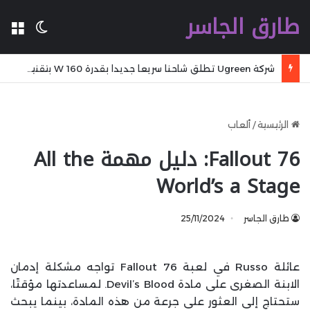
طارق الجاسر
ال
الوضع 
شركة Ugreen تطلق شاحنا سريعا جديدا بقدرة 160 W بتقنية GaN مع تقنية WiFi وكابل مدمج وشاشة
الرئيسية
/
ألعاب
Fallout 76: دليل مهمة All the
World’s a Stage
طارق الجاسر
25/11/2024
عائلة Russo في لعبة Fallout 76 تواجه مشكلة إدمان
الابنة الصغرى على مادة Devil’s Blood. لمساعدتها مؤقتًا،
ستحتاج إلى العثور على جرعة من هذه المادة، بينما يبحث