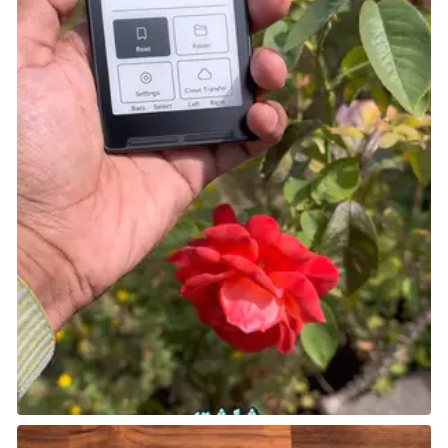
بعد كشف حيلته، سيظهر Dimples the Clown ويحاول
قتلك. يمكنك إما هزيمته أو الهروب من المكان.
أخيرًا، قابل Stanley عند السلالم الموجودة أمام مكان
العرض، باتجاه الجانب الغربي من المدينة. تحدث معه،
وسيمنحك جرعة من Devil’s Blood. عد إلى The Rose