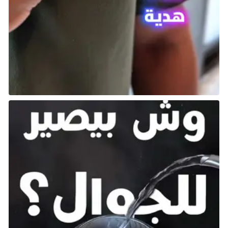
بعد ذلك، سيظهر عدد من البهلوانات الآخرين على المسرح.
في الجزء التالي من العرض:
التقط الفطائر الموجودة على الطاولة.
قم برمي الفطائر على البهلوانات الذين يركضون حولك
خمس مرات على الأقل. يمكنك استخدام فتحة القنابل
لرميها.
أخيرًا، في الجزء الأخير من العرض:
التقط القنابل.
قم برميها عبر الحلقات الثلاث الموجودة فوقك.
التعامل مع Zayde