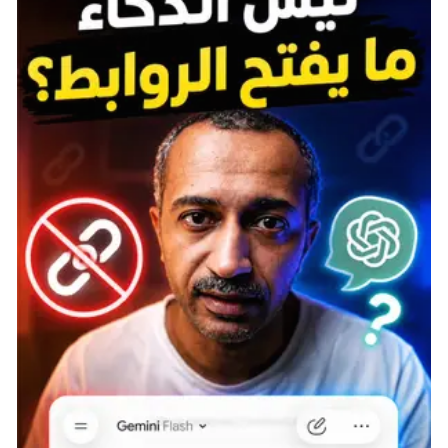
البائعين، بالإضافة إلى كشك تذاكر صغير باللون الأحمر
أمامك. تحدث إلى موظف التذاكر في الكشك، ثم ادخل إلى
المبنى لبدء العرض.
داخل Showman’s Pier، توجه من خلال الأبواب الخلفية على
اليسار حتى تصل إلى منطقة الكواليس. عندما تصل إلى
هناك، ادخل إلى الحمام الموجود في المنطقة. في الداخل،
ستجد Clown Outfit وClown Hat، قم بالتقاطهما.