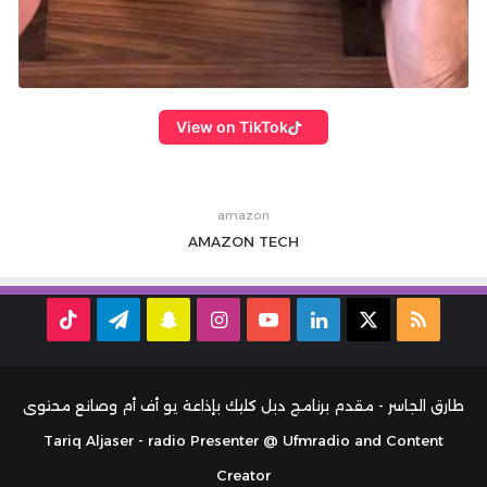
View on TikTok
amazon
AMAZON
TECH
ملخص
‫X
لينكدإن
‫YouTube
انستقرام
سناب
تيلقرام
TikTok
الموقع
تشات
RSS
طارق الجاسر - مقدم برنامج دبل كليك بإذاعة يو أف أم وصانع محتوى
Tariq Aljaser - radio Presenter @ Ufmradio and Content
Creator