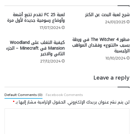
فتح هذه المهمة مباشرة عند زيارتك The Rose Room لأول
شرح لعبة البحث عن الكنز
لعبة FC 25 تقدم تتبع أشعة
مرة، والتي يمكن العثور عليها في الجزء الشمالي الشرقي
وأوضاع رسومية جديدة لأول مرة
من الخريطة. تقع The Rose Room غرب Monongah
24/01/2025
17/07/2024
Overlook وجنوب Grafton Steel.
مطور The Witcher 4 في ورطة
كيفية التغلب على Woodland
بسبب «التنوع» وفقدان المواهب
عند وصولك إلى The Rose Room، توجه ببساطة إلى القبو
Mansion في Minecraft – الجزء
الرئيسية
وراقب العرض لبدء المهمة. بعد إكمالها، سيتم فتح مهمة
الثاني والاخير
10/10/2024
All the World’s a Stage مباشرة.
27/12/2024
كيفية إكمال مهمة All the World’s a
Leave a reply
Stage
Default Comments (0)
Facebook Comments
لن يتم نشر عنوان بريدك الإلكتروني.
الحقول الإلزامية مشار إليها بـ
*
ا
ل
ت