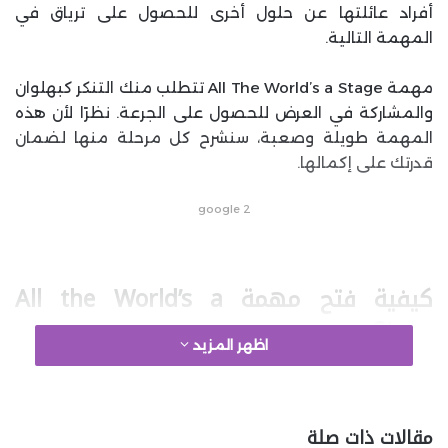
أفراد عائلتها عن حلول أخرى للحصول على ترياق في
المهمة التالية.
مهمة All The World’s a Stage تتطلب منك التنكر كبهلوان
والمشاركة في العرض للحصول على الجرعة. نظرًا لأن هذه
المهمة طويلة وصعبة، سنشرح كل مرحلة منها لضمان
قدرتك على إكمالها.
google 2
كيفية فتح مهمة All the World’s a
Stage
اظهر المزيد
لفتح مهمة All the World’s a Stage، ستحتاج أولًا إلى
مقالات ذات صلة
إكمال المهمة التمهيدية Opportunity Knocking. سيتم