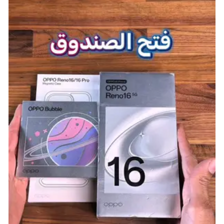
Room في Appalachia عن طريق فتح الخريطة واستخدام
الانتقال السريع. تحدث إلى Vin في القبو، وقدم الجرعة إلى
Abbie لإكمال المهمة.
ستحصل على المكافآت التالية:
100 Caps
Plan: Civil Engineer Armor Left Arm
Plan: Civil Engineer Armor Right Arm
Plan: Spectacular Performer’s Outfit
Plan: Spectacular Performer’s Headwear
كمية عشوائية من Stimpaks أو عناصر مساعدة أخرى.
شارك هذه الصفحة عبر