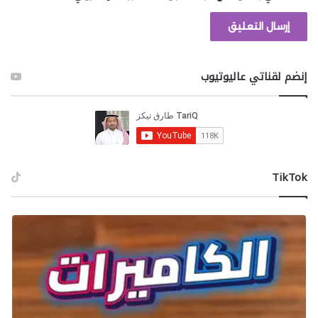
إنضم لقناتي عاليوتيوب
الآن، افتح الخريطة واضغط على R لفتح Expeditions. اختر
Casino Quarter، ثم اضغط على Start New Expedition.
عند وصولك، اقترب من Evelyn، التي ستكون بالخارج. بعد
التحدث معها، ابحث عن Stanley Soriano.
‫TikTok
يمكن العثور على Stanley بالتوجه شرقًا على المستوى
العلوي، حتى تصل في النهاية إلى Neapolitan على
المستوى السفلي. ادخل إلى الداخل، وستجد Stanley في
الغرفة التي يوجد أمامها حارس شخصي. راقب لعبة البوكر،
ثم تحدث إلى Stanley بعد ذلك.