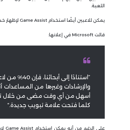
اللعبة.
يمكن للاعبين أيضًا استخدام Game Assist لإظهار خدمات مثل Discord وSpotify وTwitch أثناء اللعب.
قالت Microsoft في إعلانها:
”استنادًا إلى
أسهل من أي وقت مضى من خلال تسل
كلما فتحت علامة تبويب جديدة.“