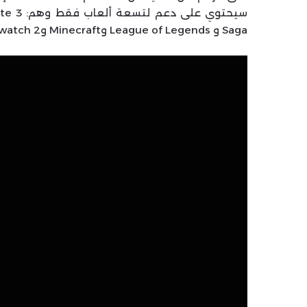
Saga و League of Legends وMinecraft وOverwatch 2 وRoblox وValorant.