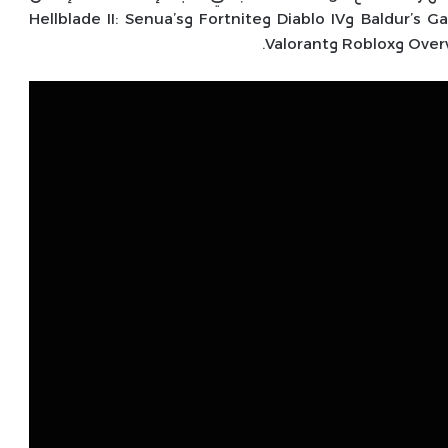
سيحتوي على دعم لتسعة ألعاب فقط وهم: Baldur’s Gate 3 وDiablo IV وFortnite وHellblade II: Senua’s