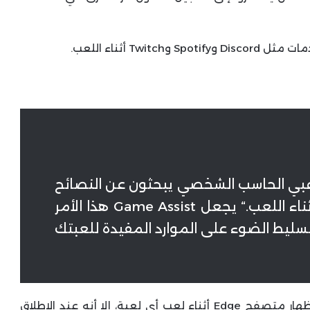
 أبحاثنا، فإن 40% من لاعبي الحاسب الشخصي يبحثون عن النصائح
والإرشادات وغيرها من المساعدات أثناء اللعب.“ يجعل Game Assist هذا الأمر
يط الضوء على الموارد المفيدة للعبتك
على الرغم من أنه يمكن استخدام Game Assist لإظهار متصفح Edge أثناء لعب أي لعبة، إلا أنه عند الإطلاق