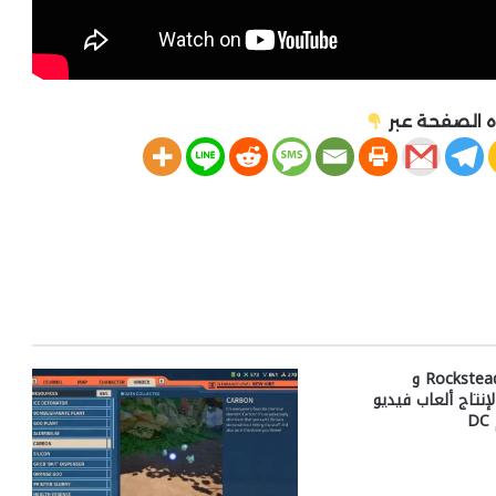
 الصفحة عبر
محادثات مع Rocksteady و
NetherRea لإنتاج ألعاب فيديو