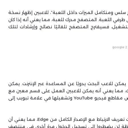
ت بأنها ”متصفح سلس ومتكامل الميزات داخل اللعبة“، للاعبين إظهار نسخة
ريط جانبي على طرفي اللعبة. المتصفح مدرك للعبة، مما يعني أنه إذا كان
تشغيل، فسيقترح المتصفح تلقائيًا نصائح وإرشادات لتلك
google 2
كن للاعب البحث يدويًا عن المساعدة عبر الإنترنت. يمكن
، مما يعني أنه يمكن للاعبين العمل على قسم معين مع
وجود دليل مرئي لهم دائمًا. يمكن للاعبين أيضًا عرض مقاطع فيديو YouTube وتشغيلها في علامة تبويب إلى
يشارك Game Assist نفس بيانات المتصفح وملفات تعريف الارتباط مع الإصدار الكامل من Edge، مما يعني أن
وظة لن يضطروا إلى تسجيل الدخول مرة أخرى في منتصف