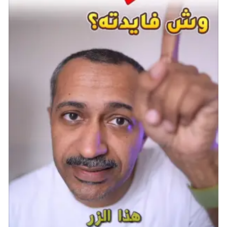
أعد تشغيل اللعبة أو الجهاز أو جهاز الراوتر لديك: غالبًا
ما تؤدي إعادة التشغيل البسيطة إلى حل مشكلات
الاتصال المؤقتة.
قم بتثبيت آخر التحديثات: تأكد من تثبيت أحدث
تصحيحات اللعبة للحفاظ على التوافق وحل أي أخطاء
أو أخطاء معروفة.
قبل الختام إليكم مقالنا الآخر عن اللعبة
كيف تعرف
إحصائياتك في لعبة
Black Ops 6 للتعرف على نسبة KD
ومقاييس الأداء الأخرى.
شارك هذه الصفحة عبر