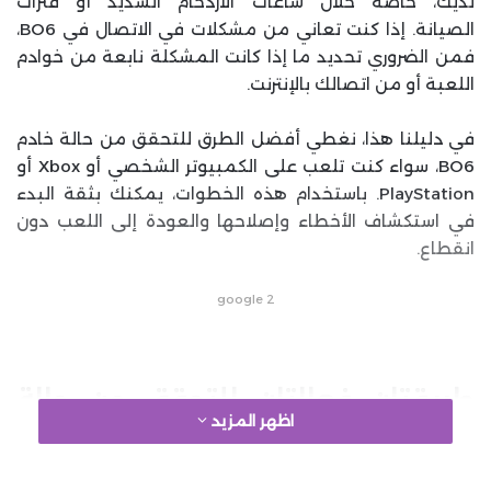
لديك، خاصةً خلال ساعات الازدحام الشديد أو فترات
الصيانة. إذا كنت تعاني من مشكلات في الاتصال في BO6،
فمن الضروري تحديد ما إذا كانت المشكلة نابعة من خوادم
اللعبة أو من اتصالك بالإنترنت.
في دليلنا هذا، نغطي أفضل الطرق للتحقق من حالة خادم
BO6، سواء كنت تلعب على الكمبيوتر الشخصي أو Xbox أو
PlayStation. باستخدام هذه الخطوات، يمكنك بثقة البدء
في استكشاف الأخطاء وإصلاحها والعودة إلى اللعب دون
انقطاع.
google 2
طريقتان فعالتان للتحقق من حالة
اظهر المزيد
سيرفرات Black Ops 6