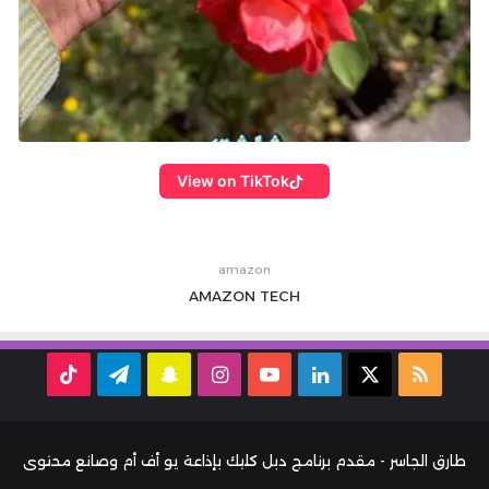
View on TikTok
amazon
AMAZON
TECH
ملخص
‫X
لينكدإن
‫YouTube
انستقرام
سناب
تيلقرام
TikTok
الموقع
تشات
RSS
طارق الجاسر - مقدم برنامج دبل كليك بإذاعة يو أف أم وصانع محتوى