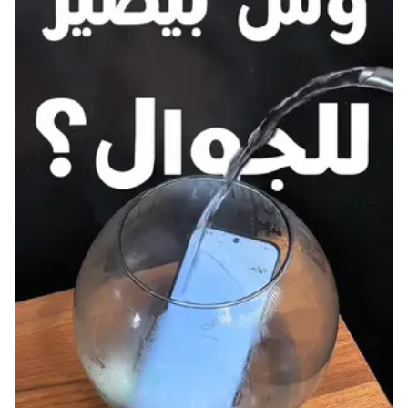
Pokemon Daybreak
استكشاف منطقة جديدة تمامًا في جيل قديم
لعبة Pokemon Daybreak التي صممها mizzypd
مستوحاة من الجيل الثالث وتتمتع برسومات جميلة وتدور
أحداثها في منطقة مخصصة تدعى Armira. المثير
للاهتمام أن Pokedex * لا يقتصر على بوكيمونات الجيل