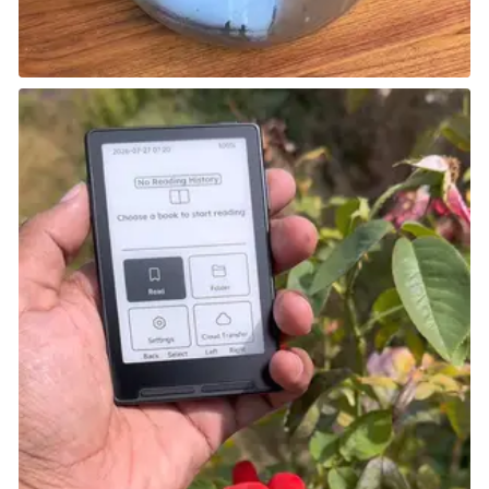
الثالث فقط؛ بل يختار من كل الأجيال وصولًا إلى الجيل التاسع.
يمكنك اصطياد ما يصل إلى 400 بوكيمون، وبعضها يمتلك
متغيرات إقليمية جديدة وإمكانية التطور إلى Mega
Evolution. تحتوي اللعبة على حوالي 20 ساعة من
المحتوى والكثير لاستكشافه. وإذا لم يكن ذلك كافيًا لجذبك،
فقد تكون مهتمًّا بتغييرات تطورات Eevee، التي تتيح
تطورات متعددة الأنواع لـEeveelutions.
* Pokedex يشير إلى “قاموس أو موسوعة البوكيمونات” في
عالم بوكيمون. يحتوي Pokedex على معلومات تفصيلية
عن كل بوكيمون، مثل اسمه، ونوعه، وطوله، ووزنه، وقدراته
الأساسية. في الألعاب، يُستخدم لتتبع كل البوكيمونات التي
اصطادها أو شاهدها اللاعب، ويعمل كأداة توثيق شاملة
للعالم المتنوع للبوكيمونات.
شارك هذه الصفحة عبر