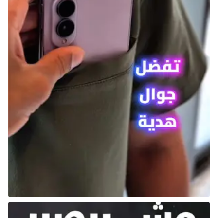
لعبة Pokemon Infinite Fusion التي أنشأها Schrroms
على RPG Maker XP، مبنية على سؤال بسيط: ماذا لو كان
بإمكانك دمج أي اثنين من البوكيمون لصنع بوكيمون
جديد؟ إذا كنت متحمسًا لفكرة التجربة والخطأ وصنع وحش
صغير خاص بك حتى تصل إلى تصميم فريد، فإن هذه اللعبة
تستحق التجربة.
يوفر موقع Pokemon Infinite Fusion عدة خيارات تحميل
تتيح اللعب على أجهزة PC وMac وAndroid وiOS. ورغم أن
تصميم اللعبة يوحي بأجواء منطقة Kanto، إلا أنها تتمتع
برسومات مستوحاة من عصر ألعاب DS، إلى جانب محتوى
إضافي بعد اللعبة الرئيسية مستلهم من منطقة Johto
لاستكشافه.