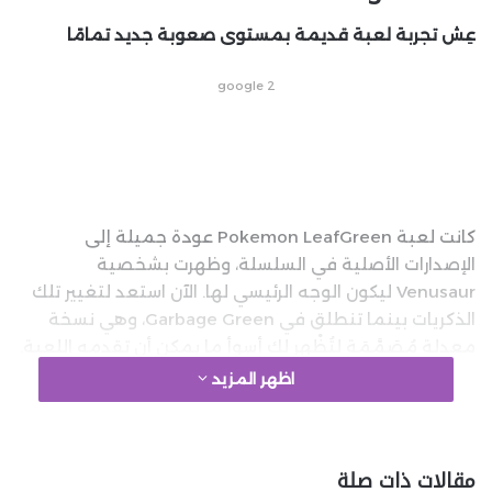
عِش تجربة لعبة قديمة بمستوى صعوبة جديد تمامًا
google 2
كانت لعبة Pokemon LeafGreen عودة جميلة إلى
الإصدارات الأصلية في السلسلة، وظهرت بشخصية
Venusaur ليكون الوجه الرئيسي لها. الآن استعد لتغيير تلك
الذكريات بينما تنطلق في Garbage Green، وهي نسخة
معدلة مُصَمَّمَة لتُظْهِر لك أسوأ ما يمكن أن تقدمه اللعبة.
اظهر المزيد
تُعرف اللعبة بتحدي Trashlocke، وهي مصممة لاختبار
مدى براعتك كمدرب. ورغم بقاء نفس المدربين، فإن كل شيء
آخر قد تعرض للتقليل بشكل كبير. يمكنك الوصول فقط إلى
مقالات ذات صلة
البوكيمونات الضعيفة، وقد تم إزالة أدوات الشفاء، بالإضافة