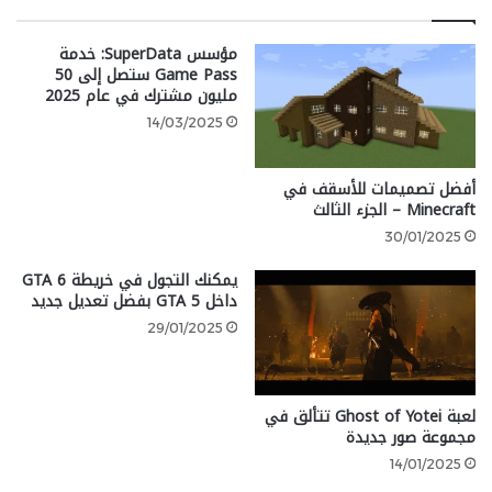
إلى أنه عند دخولك منطقة مليئة بالمواجهات لا يمكنك
الخروج حتى تهزم جميع المدربين. استسلم بعض أفضل
مؤسس SuperData: خدمة
Game Pass ستصل إلى 50
لاعبي بوكيمون أمام هذا التحدي، ولكن هل يمكنك تحقيق
مليون مشترك في عام 2025
النجاح رغم هذا التحدي الصعب؟
14/03/2025
Pokemon Vintage White
أفضل تصميمات للأسقف في
تحدي الجيل الأحدث باستخدام الجيل الأقدم
Minecraft – الجزء الثالث
30/01/2025
يمكنك التجول في خريطة GTA 6
يُعتبر الجيل الخامس في سلسلة
Pokemon
مثيرًا للجدل،
داخل GTA 5 بفضل تعديل جديد
حيث يرى البعض أنه يتضمن مزايا وعيوب متساوية، ومع
29/01/2025
ذلك كان ناجحًا بفضل بوكيمونات جديدة وجذابة وتحدٍّ قوي.
تمثل لعبة
Vintage White
استعادة للماضي مع لمسة
من الحاضر.
لعبة Ghost of Yotei تتألق في
مجموعة صور جديدة
مثل العديد من ألعاب المعجبين الأخرى، تتميز هذه اللعبة
14/01/2025
بزيادة في الصعوبة من خلال مدربين أقوى وذكاء صناعي