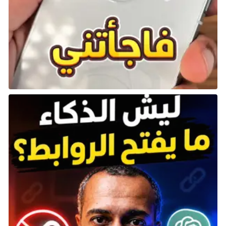
أشهر. وكما يوحي اسمها:
Pokemon Emerald Rogue
-التي
أنشأها
Pokabbie
-، فإن اللعبة تحول تجربة لعبة البوكيمون
المعتادة إلى مغامرة
roguelike
مليئة بالعشوائية وقابلة
لإعادة اللعب مرات لا حصر لها.
عندما تبدأ اللعبة وتخرج من الشاحنة المتحركة التي تُعيدك
إلى ذكريات الماضي، ستجد أن الأمور تبدو مختلفة كثيرًا.
توجه جنوبًا للقاء البروفيسور حيث ستختار واحدًا من ثلاثة
بوكيمونات
عشوائية تمامًا
كبداية. بعد ذلك، سيتم توجيهك
إلى خريطة العالم، حيث تبدأ مغامرتك العشوائية. حظًّا
سعيدًا، ونتمنى أن تكون العشوائية دائمًا في صالحك!
*
ألعاب Roguelike
هي نوع من الألعاب يتميز بعناصر مثل
الخرائط العشوائية، ونظام اللعب الذي يعتمد على تكرار
المحاولة بعد الفشل، حيث يعيد اللاعب بدء اللعبة من
البداية عند خسارته، مما يجعله يواجه تحديات جديدة
ومختلفة في كل مرة. تُستلهم هذه الألعاب من لعبة
Rogue التي صدرت في الثمانينيات، والتي اعتمدت على