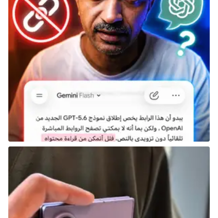
استكشاف الـdungeons وجمع الموارد، مع قتال الأعداء
وتجنب الفخاخ للوصول إلى نهاية الخريطة أو تحقيق هدف
معين.
تشجع ألعاب Roguelike اللاعب على الاستمرار في محاولة
التقدم عن طريق تحسين مهاراته وتطوير استراتيجياته، بدلًا
من الاعتماد على حفظ التقدم، مما يعطيها طابعًا تنافسيًّا
وتحديًا مستمرًا.
Pokemon Infinite Fusion
اخلط وطابق وحوشك معًا