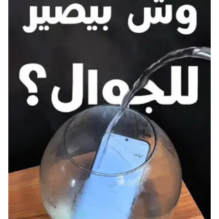
التقييم بعد التطوير:
84
النادي:
نيوكاسل يونايتد Newcastle United
يُعَدُّ اللاعب في الدوري الإنجليزي الممتاز Sven Adriaan
Botman معروفًا، وقد حصلت سرعته على تعزيز كبير، مما
يعني أنه سيكون قادرًا على ملاحقة الخصوم والفوز
بالتدخلات بفضل إحصائيات دفاعه. وبالإضافة إلى مهاراته
الدفاعية، يتمتع Botman بقدرة على تسجيل الأهداف، حيث
سجل هدفين في موسم الدوري الإنجليزي 2023-2024.
للحصول على بطاقته بتقييم 84، يجب إكمال مراحل تطور
سابقة مثل مثل
مقدمة حدود الإحصاءات (intro to stat
limits)،
و
التسارع الفائق (sprint supreme)،
و
اللعب
للاستحواذ (we play possession)
. بعد تجاوز هذه المراحل،
يمكنك الحصول على أفضل نسخة من بطاقته والتي تتميز
بأساليب لعب وأدوار قوية.