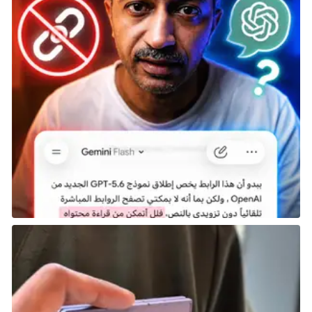
التقييم بعد التطوير:
84
النادي:
لاتسيو Lazio
انضم Alessio Romagnoli إلى لاتسيو في عام 2022، ومنذ
ذلك الحين حصلت تقييماته في اللعبة على تحسينات عبر
إصدارات متعددة. تحمل بطاقة Romagnoli الأساسية
تقييمًا عامًّا قدره 83، ولكن بعد التطوير، يحصل على بطاقة
بتقييم 84 مع تحسينات في السرعة، والتمرير، والمراوغة.