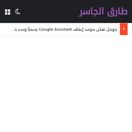
طارق الجاسر
ال
الوضع 
جوجل تعلن موعد إيقاف Google Assistant رسميًا وبدء حقبة Gemini