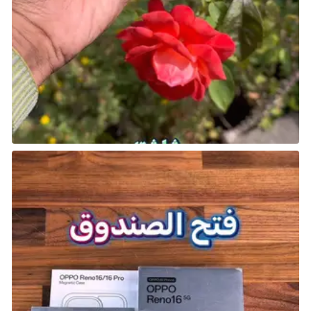
بطاقته الأساسية جيدة، والآن يحصل على بطاقة تُزيد من
السرعة، مما يسهّل عليه الدفاع. يتميز اللاعب بالمرونة، حيث
يمكنه اللعب كقلب دفاع أو كلاعب وسط دفاعي.
تشمل إحصائيات بطاقته 85 في الدفاع، و80 في السرعة،
و76 في القوة البدنية، و75 في المراوغة، و68 في التمرير،
42و في التسديد، ويمتلك حركات مهارية بتقييم نجمتين،
ودقة قدم ضعيفة بتقييم ثلاث نجوم. بطاقته المطورة
تجعله من بين أفضل لاعبي قلب الدفاع التي يمكنك
التعاقد معها سواء في طور المهنة Career Mode أو في
Ultimate Team.
شارك هذه الصفحة عبر