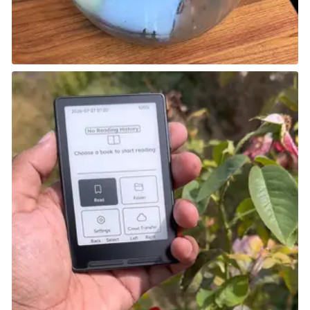
أندرياس كريستنسن Andreas
Christensen
التقييم بعد التطوير:
84
النادي:
نادي برشلونة FC Barcelona
يحتل قلب دفاع برشلونة Andreas Bødtker Christensen
المركز الأول حيث يحقق أقصى استفادة من هذا التطوير.