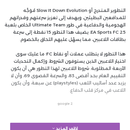
التطوير المتدرج أو Slow It Down Evolution مُوَجَّه
للمدافعين البطيئين، ويهدف إلى تعزيز سرعتهم وقدراتهم
الهجومية والدفاعية في طور Ultimate Team الخاص بلعبة
EA Sports FC 25. يضيف هذا التطور 15 نقطة إلى سرعة
بطاقات اللاعبين، مما يسهّل عليهم اللحاق بالخصوم.
هذا التطور لا يتطلب عملات أو نقاط FC؛ ما عليك سوى
اختيار اللاعبين الذين يستوفون الشروط، وإكمال التحديات
الأربعة المطلوبة. شروط اللاعبين لهذا التطور هي أن يكون
التقييم العام بحد أقصى 83، والسرعة القصوى 69، وأن لا
يزيد عدد أساليب اللعب (playstyles) عن سبعة، وأن يكون
اللاعب في مركز قلب الدفاع.
google 2
نيكولاس أوتامندي Nicolás Otamendi
اظهر المزيد