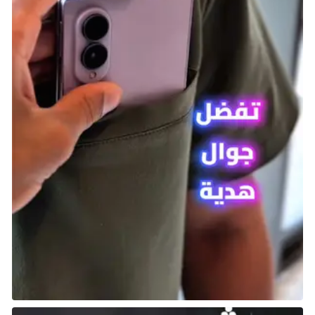
تتميز بطاقته المتطورة بقدرات قوية في الهجوم والدفاع،
مما يجعله قادرًا على تعزيز خط الدفاع ووقف الهجمات
الخطيرة بسهولة. وأساليب لعبه وأدواره تجعله مماثلًا
لأفضل المدافعين، ما يجعله مدافعًا نخبويًّا يُنصح بوجوده
في فريقك.
سفين بوتمان Sven Botman