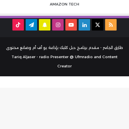
AMAZON
TECH
ملخص
‫X
لينكدإن
‫YouTube
انستقرام
سناب
تيلقرام
TikTok
الموقع
تشات
RSS
طارق الجاسر - مقدم برنامج دبل كليك بإذاعة يو أف أم وصانع محتوى
Tariq Aljaser - radio Presenter @ Ufmradio and Content
Creator