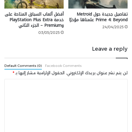
لهجمات الخصوم واعتراضها.
تفاصيل جديدة حول Metroid
أفضل ألعاب السباق المتاحة على
إريك داير Eric Dier
Prime 4: Beyond علمناها مؤخرًا
خدمة PlayStation Plus Extra
وPremium – الجزء الثاني
24/04/2025
03/05/2025
التقييم بعد التطوير:
82
Leave a reply
النادي:
بايرن ميونيخ FC Bayern Munich
Default Comments (0)
Facebook Comments
لن يتم نشر عنوان بريدك الإلكتروني.
الحقول الإلزامية مشار إليها بـ
*
كان المدافع الإنجليزي Eric Jeremy Edgar Dier من أبرز
ا
المدافعين، لكن مؤخرًا تراجعت إحصائيات بطاقته إلى ما
دون المتوسط. إلا أن بفضل هذا التطوير، حصل على بطاقة
ل
جيدة بإحصائيات قوية في الهجوم والدفاع، مع مهارات
ت
وأدوار تجعلها تستحق الاختيار في فريق Ultimate Team.
ع
ل
تشمل إحصائيات بطاقته المتوازنة 81 للقدرة البدنية، و81
ي
للدفاع، و79 للسرعة، و73 للتسديد، و73 للمراوغة، و70