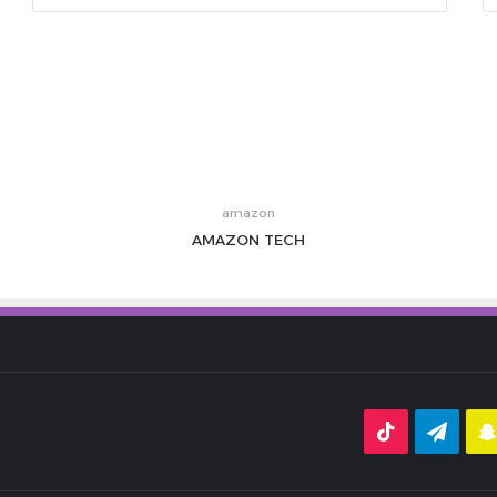
amazon
AMAZON
TECH
قرام
سناب
تيلقرام
‫TikTok
تشات