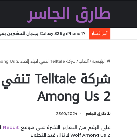
طارق الجاسر
iPhone 17 وGalaxy S26 يجذبان المشترين بقوة مع تحول مفاجئ في سوق الهواتف الذكية
آخر الأخبار
الرئيسية
/
ألعاب
/
شركة Telltale تنفي أنباء إلغاء The Wolf Among Us 2
Among Us 2
طارق الجاسر
23/10/2024
على الرغم من التقارير الأخيرة على موقع
Reddit
Wolf Among Us 2 لا تزال قيد التطوير.