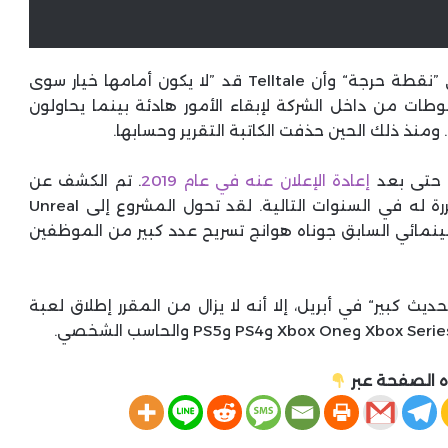
نقل التقرير عن مصدر يفيد بأن المشروع وصل إلى ”نقطة حرجة“ وأن Telltale قد ”لا يكون أمامها خيار سوى
غوطات من داخل الشركة لإبقاء الأمور هادئة بينما يحاولون
ومنذ ذلك الحين حذفت الكاتبة التقرير وحسابها.
 حتى بعد
إعادة الإعلان عنه في عام 2019
. تم الكشف عن
، وحدثت تأجيلات متكررة له في السنوات التالية. لقد تحول المشروع إلى Unreal
رج السينمائي السابق جوناه هوانج تسريح عدد كبير من الموظفين
مكن من تقديم ”تحديث كبير“ في أبريل، إلا أنه لا يزال من المقرر إطلاق لعبة
 الصفحة عبر