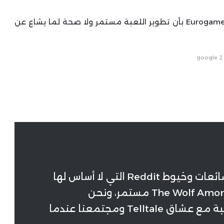
قال مسؤول العلاقات العامة لدى الشركة لموقع Eurogamer بأن تطوير اللعبة مستمر ولا صحة لما يشاع عن
google 2
”كقاعدة عامة، نحن لا نعلق على الشائعات وخيوط Reddit التي لا أساس لها
من الصحة. لكن تطوير لعبة The Wolf Among Us 2 مستمر، ونحن
متحمسون لمشاركة المزيد عن اللعبة مع عشاق Telltale ومجتمعنا عندما