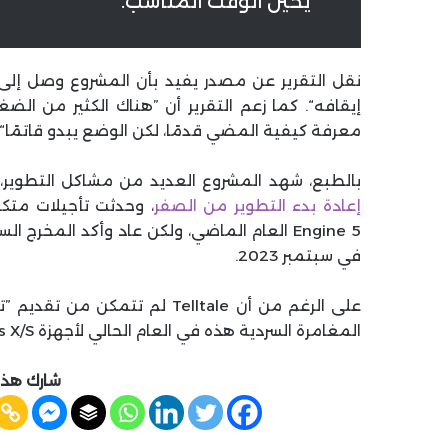
يحين الوقت المناسب.“
إيقافه“. كما زعم التقرير أن ”هناك الكثير من الض
معرفة كيفية المضي قدمًا، لكن الوضع يبدو قاتمًا“. 
بالطبع، شهد المشروع العديد من مشاكل التطوير،
إعادة بدء التطوير من الصفر
Engine 5 العام الماضي، ولكن عاد وأكد المخ
في سبتمبر 2023.
على الرغم من أن Telltale لم تت
المغامرة السردية هذه في العام الحالي لأجهزة Xbox Series X/S وXbox One وPS4 وPS5 والحاسب الشخصي.
شارك هذه