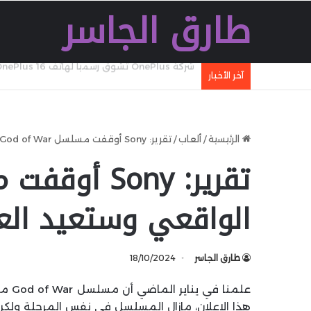
طارق الجاسر
آخر الأخبار
شركة Ugreen تطلق شاحنا سريعا جديدا بقدرة 160 W بتقنية GaN مع تقنية WiFi وكابل مدمج وشاشة
الرئيسية
/
ألعاب
/
تقرير: Sony أوقفت مسلسل God of War الواقعي وستعيد العمل عليه من الصفر
الواقعي وستعيد الع
طارق الجاسر
18/10/2024
علمنا في يناير الماضي أن مسلسل God of War من Amazon