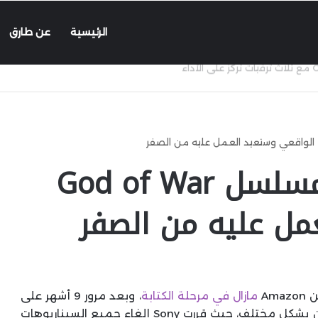
الرئيسية
عن طارق
تقرير: Sony أوقفت مسلسل God of War
مل عليه من الصفر
مازال في مرحلة الكتابة
، وبعد مرور 9 أشهر على
هذا الإعلان، مازال المسلسل في نفس المرحلة ولكن بشكل مختلف، حيث قررت Sony إلغاء جميع السيناريوهات