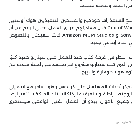
من الصفر وبتوجه مختلف.
نتج المنفذ راف جودكينز والمنتجين التنفيذيين هوك أوستبي
ومارك فيرجوس العديد من السيناريوهات لمسلسل God of War قبل مغادرتهم فريق العمل، وعلى الرغم من أن
المصادر أخبرت Deadline أن كل من Sony Pictures TV و Amazon MGM Studios كانتا سعيدتان بالنصوص
اتجاه إبداعي جديد.
م النظر في غرفة كتاب جدد للعمل على سيناريو جديد كليًا،
 الذي كتب سيناريو مشروع آخر يعتمد على لعبة فيديو من
وم هولاند ومارك والبيرج.
هو الحال في أحداث العلبة الصادرة عام 2018، ستركز أحداث المسلسل على كريتوس وهو يسافر مع ابنه إلى
جته الراحلة، ولا نعرف ما إذا كانت تلك الحبكة ستتغير أيضًا
جميع الأحوال، يبدو أن العمل الفني الواقعي سيستغرق
google 2