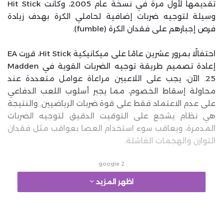
تقديمها لأول مرة في نسخة عام 2005، وكانت Hit Stick
وسيلة لتوجيه ضربات إضافية لحاملي الكرة بهدف زيادة
فرص إجبارهم على فقدان الكرة (fumble).
احتفالًا بمرور عشرين عامًا على ميكانيكية Hit Stick، قررت EA
إعادة تصميم طريقة توجيه الضربات القوية في Madden
25. الآن، يجب على اللاعبين مراعاة عوامل متعددة عند
محاولة إسقاط الخصوم، مما يجبر أسلوب اللعب الدفاعي
على عدم الاعتماد فقط على قوة ضربات الرياضيين. والنتيجة
هي نظام يشجع على التوقيت الدقيق لتوجيه الضربات
المدمرة، ويعاقب سوء استخدام العصا بعواقب مثل فقدان
التوازن والهجمات الفاشلة.
google 2
اظهر المزيد
شرح Boom Tech