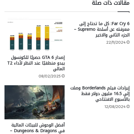
مقالات ذات صلة
نظام Boom Tech هو نظام يعتمد على الفيزياء تم تقديمه
Far Cry 6: كل ما تحتاج إلى
في Madden 25 كجزء من توسيع بنية اللعب الجديدة Field
معرفته عن أسلحة Supremo –
Sense في الجيل التالي. يأخذ Boom Tech في الاعتبار
الجزء الثاني والاخير
مجموعة من العوامل لإنشاء تجربة تدخل أكثر واقعية، حيث
22/11/2024
يتم مقارنة وزن اللاعبين، وسرعتهم، وتوقيت الضربة لتحديد
نتيجة الاصطدامات على أرض الملعب بدقة. يهدف النظام
إصدار GTA 6 حصريًا للكونسول
إلى تحسين واقعية التداخل بين اللاعبين عند التصادمات،
يبدو منطقيًا عند النظر لأداء T2
المالي
مما يجعل كل ضربة تعتمد على العوامل الفعلية في
المباراة.
08/02/2025
إيرادات فيلم Borderlands وصلت
كيفية عمل Hit Stick
إلى 16.5 مليون دولار فقط
بالأسبوع الافتتاحي
12/08/2024
التوقيت هو المفتاح في استخدام Hit Stick. لاستخدام هذه
أفضل الوحوش للبيئات المائية
التقنية، قم بتحريك العصا اليمنى للأعلى أثناء تنفيذ
في Dungeons & Dragons –