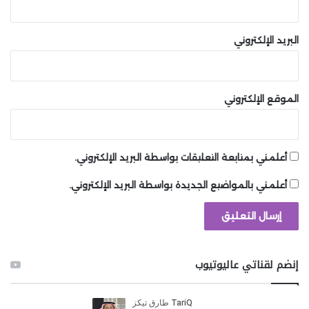
نظام التدخل القائم على المهارات، عند دمجه مع Boom
البريد الإلكتروني
Tech، يهدف إلى خلق محاكاة واقعية على أرض الملعب،
حيث يعكس بدقة اختلاف الوزن والسرعة بين رياضيي NFL.
على سبيل المثال، يمكن لظهير قوي التخلص من التدخلات
الموقع الإلكتروني
التي تم توقيتها بشكل غير صحيح من قبل لاعب زاوية نحيل،
لكن يمكن للاعب خط الوسط أن يُنهي موسم اللاعب المتلقي
بضربة مثالية عبر منتصف الملعب.
أعلمني بمتابعة التعليقات بواسطة البريد الإلكتروني.
أفضل اللاعبين سيكونون قادرين على التمييز بين الوقت
أعلمني بالمواضيع الجديدة بواسطة البريد الإلكتروني.
المناسب لاستخدام Hit Stick ومتى يجب استخدام تدخل آمن
(wrap-up tackle).
شارك هذه الصفحة عبر
إنضم لقناتي عاليوتيوب