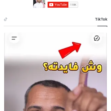
‫TikTok