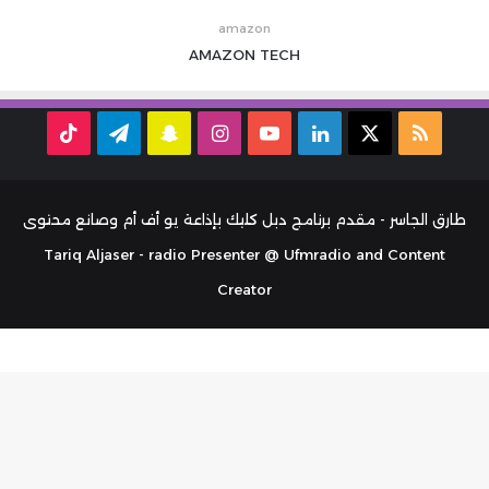
amazon
AMAZON
TECH
ملخص
‫X
لينكدإن
‫YouTube
انستقرام
سناب
تيلقرام
TikTok
الموقع
تشات
RSS
طارق الجاسر - مقدم برنامج دبل كليك بإذاعة يو أف أم وصانع محتوى
Tariq Aljaser - radio Presenter @ Ufmradio and Content
Creator