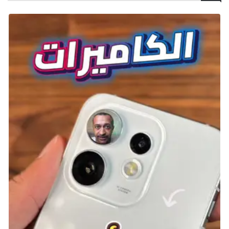
والدماء.
في إعادة تشغيل السلسلة لعام 2011، تم قتل جميع أبطال
Earthrealm ما عدا Raiden. في هذه اللحظة، كان Shao
Kahn هو الرجل الأخير الذي يقف في جانبه الخاص. يقتل
Kahn Raiden، وهو ما يعد بداية درامية للغاية لطور القصة.
عمليًا، كان انتصار Khan مؤكدًا وكاملًا.
آخر بصيص ضعيف من الأمل هو أن Raiden استطاع إرسال
رسالة سحرية إلى نفسه في الماضي، محذرًا إياه من الأحداث
التي ستحدث، مما أعده بعض الشيء لمواجهتها. ومع تقدم
القصة، يخسر العديد من المحاربين من كل من Earthrealm
و Outworld، ولكن في النهاية يتغلب Raiden (الذي يستمد
قوته من Elder Gods بعد أن تجاهل Shao Kahn قواعدهم)
على Kahn ويقتله هذه المرة.
8. Wesker يطلق العنان لـ Uroboros –