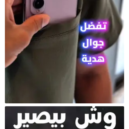
7. Ultimecia تحقق ضغط الزمن – Final
Fantasy VIII
تُعتبر Final Fantasy VIII منذ فترة طويلة بمثابة “الخروف
الأسود” في عائلة Final Fantasy. تتميز اللعبة بنظام
Junctioning المثير للجدل وخلطها بين الرموز السحرية
الكلاسيكية والمستقبلية.