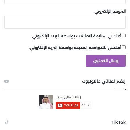
استخدام هذه النظارات، سيكون اللاعب قادرًا على رؤية الجرم
الأخضر الغريب فوق رأس Richter، والذي يتحكم فيه. تدمير
الموقع الإلكتروني
هذا الجرم دون إيذاء Richter هو الهدف الحقيقي للمعركة،
مما يفتح المجال للوصول إلى Reverse Castle.
أعلمني بمتابعة التعليقات بواسطة البريد الإلكتروني.
9. Shao Kahn كاد يدمر كل أبطال
EarthRealm في Mortal Kombat 9
أعلمني بالمواضيع الجديدة بواسطة البريد الإلكتروني.
إذا كانت هناك سلسلة ألعاب من المؤكد أنها لن تضمن
إنضم لقناتي عاليوتيوب
للاعب نهاية سعيدة، فهي Mortal Kombat. يمكنك استنتاج
ذلك من كل عمليات قطع الأطراف، وتمزيق العمود الفقري،
وذوبان الوجوه بالأحماض التي تحدث في اللعبة.
على عكس معظم ألعاب القتال، فإن طور اللعب الفردي في
سلسلة Mortal Kombat الحديثة يعد جزءًا رئيسيًا من
‫TikTok
التجربة. إنه طويل، ومُحكم التنفيذ، وبالطبع مليء بالعنف