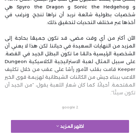
و Sonic the Hedgehog و Spyro the Dragon هي
شخصيات بطولية شائعة نريد أن نراها تنجح، ونرغب في
أخذها عبر مختلف التحديات لتحقيق ذلك.
الآن أكثر من أي وقت مضى، قد نكون جميعًا بحاجة إلى
المزيد من النهايات السعيدة في حياتنا. لكن هذا لا يعني أن
الشخصية الرئيسية دائمًا ما تكون البطل الجيد في القصة.
على سبيل المثال، لعبة الاستراتيجية الكلاسيكية Dungeon
Keeper قامت بقلب الأمور رأسًا على عقب من خلال تكليف
اللاعب ببناء جيش من الكائنات الشيطانية لهزيمة قوى الخير
المقتحمة. أحيانًا، كما كان شعار اللعبة يقول، “من الجيد أن
تكون سيئًا”.
google 2
اظهر المزيد
لكن حتى عندما نقاتل من أجل الخير، لا يوجد ضمان دائمًا