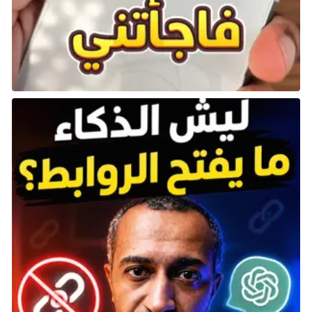
في Resident Evil 5
لعبة Resident Evil 5 حصلت على آراء متباينة من اللاعبين
والنقاد. بغض النظر عن كيفية شعور اللاعبين تجاه تركيزها
على الحركة، أو عناصر الرعب والبقاء (أو افتقارها لذلك)، أو
حبكتها وما إلى ذلك، هناك شيء يصعب إنكاره: إنها بالتأكيد
مليئة بالإثارة.
من مشهد سينمائي مبالغ فيه إلى مشهد مليء بالحركة،