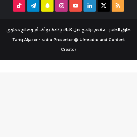
ملخص
‫X
لينكدإن
‫YouTube
انستقرام
سناب
تيلقرام
TikTok
الموقع
تشات
RSS
طارق الجاسر - مقدم برنامج دبل كليك بإذاعة يو أف أم وصانع محتوى
Tariq Aljaser - radio Presenter @ Ufmradio and Content
Creator