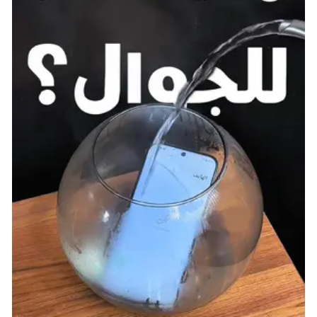
تتناول اللعبة بعض المواضيع المؤثرة مثل الحب، والوحدة،
والفقدان، وتقدمها بطرق مظلمة في بعض الأحيان. مع
وضع هذا في الاعتبار، يبدو من المنطقي أن تظهر ساحرة
شبه منيعة من المستقبل في نهاية اللعبة وتحاول محو
الجميع من وجود الزمن. لماذا لا؟
في وقت لاحق من اللعبة، نكتشف أن Edea ليست الشريرة
الحقيقية؛ بل كانت مجرد أداة في مخطط Ultimecia الأكبر.
حيث يمكن للأخيرة أن تتصرف في الزمن الحالي فقط من
خلال السيطرة على الساحرات في ذلك الوقت، بما في ذلك
Edea و Adel، و Rinoa، وكل منهن لعبن هذا الدور في وقت
ما خلال القصة. من خلالهن، تمكنت أخيرًا من تنفيذ تعويذة
Time Compression التي تدمج الماضي والحاضر
والمستقبل في لحظة واحدة تتمركز حول Ultimecia، مما
يسمح لها بتشكيل كل ما كان أو سيكون حسب رغبتها.
عندما بدأت التعويذة في التنفيذ، وضعت المجموعة خطة
لمحاربتها: السفر إلى زمن Ultimecia وهزيمتها قبل إكمال