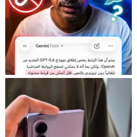
فإن مغامرة Chris Redfield و Sheva Alomar لا تتوقف.
وكنقطة إضافية، تتميز اللعبة بظهور طويل لـ Albert
Wesker، أحد أكثر الأشرار قوة وشهرة في السلسلة.
بحلول وقت هذه اللعبة، كان Wesker قد حقق قوة تفوق
بكثير ما يستطيع أبطالنا التعامل معه. خطته الشريرة كانت
نشر فيروس Uroboros، وهو تهديد فيروسي جديد، في الغلاف
الجوي بهدف القضاء على كل البشر باستثناء الأقوى.
من الطبيعي أن أبطالنا لم يكونوا متحمسين لهذه الخطة،
وقاتلوا لإيقاف Wesker طوال اللعبة. لكن في العديد من
المواجهات، نرى كيف أن Chris، رغم قوته الجسدية الجديدة
الهائلة، لا يستطيع مجاراة قوة Wesker. في النهاية، لم
يتمكن الثنائي من إيقاف Wesker إلا من خلال التواءات
الحبكة التي سمحت لهم بإسقاطه بعد أن تم إضعافه
و”تسميمه” قبل أن يتمكن من الإقلاع بالطائرة التي كانت
ستنشر Uroboros.