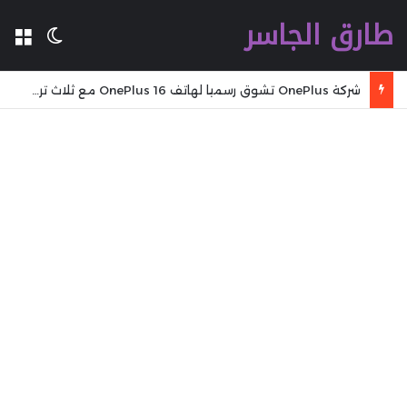
طارق الجاسر
ال
الوضع 
شركة OnePlus تشوق رسميا لهاتف OnePlus 16 مع ثلاث ترقيات تركز على الأداء