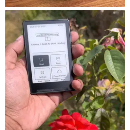
العملية. وعلى الرغم من أن هذه الخطة نجحت في النهاية،
إلا أن آخر أمل للبشرية كان مخاطرة كبيرة وغير مضمونة. كان
هذا تهديدًا جديدًا تمامًا لم يواجهه أبطال Final Fantasy من
قبل.
شارك هذه الصفحة عبر