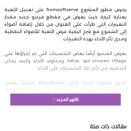
يحرص مطور المشروع fromsoftserve على تعديل اللعبة
بعناية كبيرة، حيث يعرض في مقطع فيديو جديد مقدار
التغييرات التي طرأت على العنوان من خلال إضافة أضواء
إلى الشموع مع شرح كيفية عرض اللعبة للأضواء النقطية
ومدى تأثر الأداء بهذه التغييرات.
يعرض الفيديو أيضًا بعض التحسينات التي تم إجراؤها على
Yahar ‘gul Unseen Village، ومخاوف الأداء، وكيف يمكن
التخفيف من تأثير تلك التحسينات على الأداء.
أصبح مشروع إعادة إنتاج Bloodborne ممكنًا بفضل
التحسينات المذهلة التي تم إجراؤها على محاكي ShadPS4
PlayStation 4، ففي غضون بضعة أشهر فقط، تحول
اظهر المزيد
المحاكي من مجرد تشغيل اللعبة إلى تشغيلها بدقة وأداء
محسّنين، بل وحتى تمكن من تشغيلها على جهاز قديم مزود
ببطاقة رسوميات GTX 960 بسعة 2 جيجابايت فقط من
مقالات ذات صلة
VRAM.