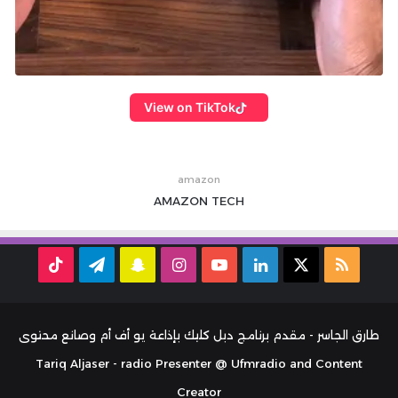
View on TikTok
amazon
AMAZON
TECH
ملخص
‫X
لينكدإن
‫YouTube
انستقرام
سناب
تيلقرام
TikTok
الموقع
تشات
RSS
طارق الجاسر - مقدم برنامج دبل كليك بإذاعة يو أف أم وصانع محتوى
Tariq Aljaser - radio Presenter @ Ufmradio and Content
Creator