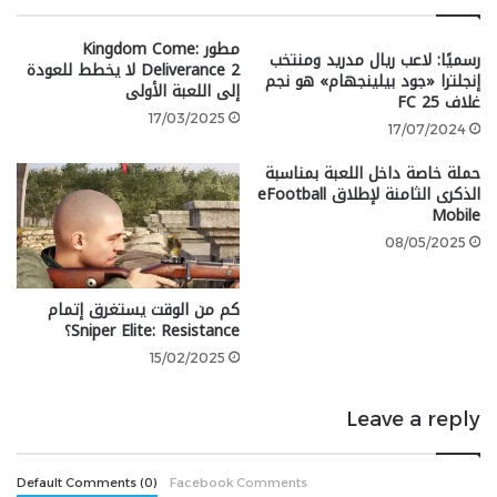
المحاكاة ليست مثالية بنسبة 100%، ولكن بالتأكيد لن
مطور Kingdom Come:
رسميًا: لاعب ريال مدريد ومنتخب
Deliverance 2 لا يخطط للعودة
يستغرق الأمر وقتًا طويلاً حتى تتمكن أخيرًا من تجربة
إنجلترا «جود بيلينجهام» هو نجم
إلى اللعبة الأولى
Bloodborne بشكل صحيح على PC، وهو شيء لا يبدو أن
غلاف FC 25
17/03/2025
Sony
مهتمة بتقديمه حتى الآن.
17/07/2024
حملة خاصة داخل اللعبة بمناسبة
الذكرى الثامنة لإطلاق eFootball
Mobile
08/05/2025
كم من الوقت يستغرق إتمام
Sniper Elite: Resistance؟
15/02/2025
Leave a reply
google 2
Default Comments (0)
Facebook Comments