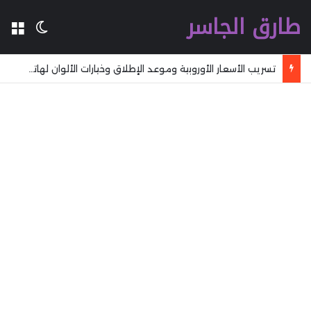
طارق الجاسر
ال
الوضع 
تسريب الأسعار الأوروبية وموعد الإطلاق وخيارات الألوان لهاتف Galaxy S26 FE قبل الإطلاق