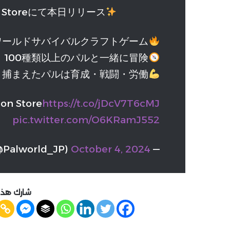
S Storeにて本日リリース
ワールドサバイバルクラフトゲーム
100種類以上のパルと一緒に冒険
捕まえたパルは育成・戦闘・労働
ion Store
https://t.co/jDcV7T6cMJ
pic.twitter.com/O6KRamJ552
October 4, 2024
— パルワールド/Palworld 公式 (@Palworld_JP)
شارك هذه