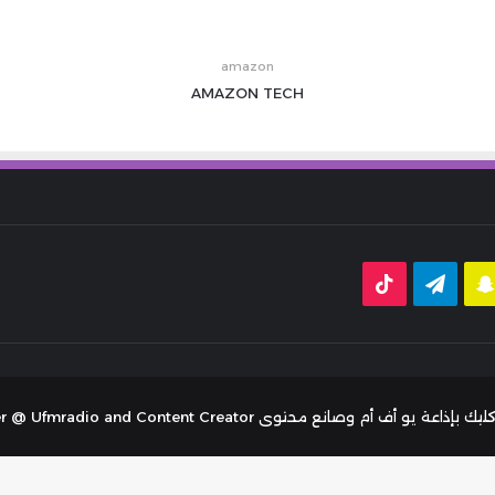
amazon
AMAZON
TECH
قرام
سناب
تيلقرام
‫TikTok
تشات
توى Tariq Aljaser - radio Presenter @ Ufmradio and Content Creator