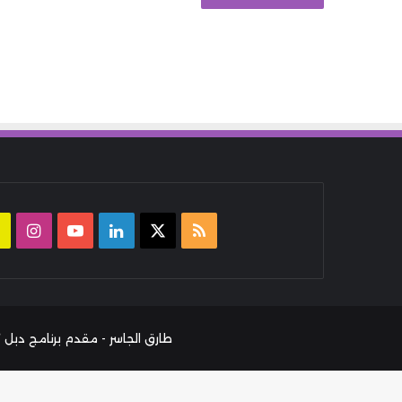
ملخص
‫X
لينكدإن
‫YouTube
انست
الموقع
RSS
طارق الجاسر - مقدم برنامج دبل كليك بإذاعة يو أف أم وصانع مح