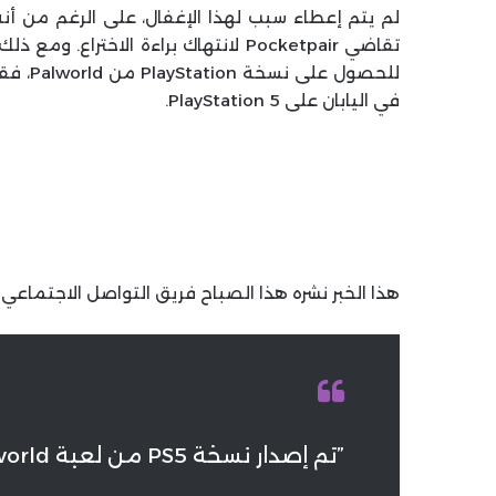
تقاضي Pocketpair لانتهاك براءة الاخترا
في اليابان على PlayStation 5.
هذا الخبر نشره هذا الصباح فريق التواصل الاجتماعي الياباني لـ Palworld مع بعض الرموز التع
”تم إصدار نسخة PS5 من لعبة Palworld اليوم على متجر PS”.