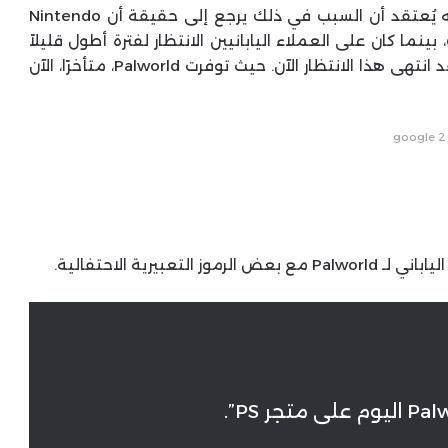
لم يتم إعطاء سبب لهذا الإغفال، على الرغم من أنه يُعتقد أن السبب في ذلك يرجع إلى حقيقة أن Nintendo
ع. ومع ذلك، بينما كان على العملاء اليابانيين الانتظار لفترة أطول قليلاً
للحصول على نسخة PlayStation من Palworld، فقد انتهى هذا الانتظار الآن. حيث توفرت Palworld، متأخرًا، الآن
google 2
بيرية الاحتفالية.