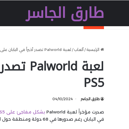
طارق الجاسر
آخر الأخبار
شركة OnePlus تشوق رسميا لهاتف OnePlus 16 مع ثلاث ترقيات تركز على الأداء
الرئيسية
/
ألعاب
/
لعبة Palworld تصدر أخيراً في اليابان على PS5
لعبة orld
PS5
طارق الجاسر
04/10/2024
صدرت مؤخراً لعبة Palworld
بشكل مفاجئ على PS5
في اليابان، رغم صدورها في 68 دولة ومنطقة حول العالم.