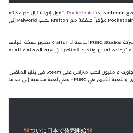
 ردت
Pocketpair
لتقول إنها لا تزال غير مدركة
لبراءات الاختراع التي يبدو أنها انتهكتها. كما وقعت Pocketpair مؤخراً صفقة مع Krafton لجلب Palworld إلى
كما ذكرنا في وقت سابق من هذا الأسبوع، ستتولى شركة PUBG Studios التابعة لـ Krafton تطوير نسخة الهاتف
د قيام الشركة ”بإعادة تفسير وتنفيذ العناصر الرئيسية الممتعة للعبة
كانت Palworld أول نجاح كبير في عام 2024، حيث تجاوزت 2 مليون لاعب متزامن على Steam في يناير الماضي.
كانت اللعبة الثانية فقط التي تحقق ذلك على الإطلاق، واللعبة الأخرى هي PUBG – وهي لعبة مناسبة إلى حد ما
ついに日本で発売開始