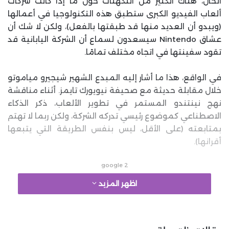
الحال، هناك الكثير من التكهنات حول ما إذا كانت شركات
ألعاب الفيديو الكبرى ستطبق هذه التكنولوجيا في أعمالها
(ويبدو أن العديد منها قد طبقتها بالفعل)، ولكن لا شك أن
عشاق Nintendo سيسعدون لسماع أن الشركة اليابانية قد
تقود سفينتها في اتجاه مختلف تمامًا.
في الواقع، هذا ما أشار إليه المبدع الشهير شيجيرو مياموتو
خلال مقابلة حديثة مع صحيفة نيويورك تايمز. أثناء مناقشة
نهج نينتندو المستمر في تطوير الألعاب، ذكر الذكاء
الاصطناعي كموضوع رئيسي تدركه الشركة، ولكن ربما لا تهتم
بمتابعته (على الأقل، ليس بنفس الطريقة التي يتبعها
أقرانها).
google 2
اظهر المزيد