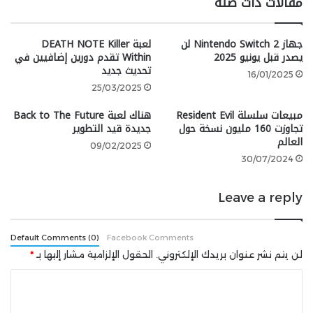
مقالات ذات صلة
جهاز Nintendo Switch 2 لن
لعبة DEATH NOTE Killer
”قد يبدو الأمر وكأننا نسير في الاتجاه
يصدر قبل يونيو 2025
Within تقدم دورين إضافيين في
تحديث جديد
المعاكس من أجل السير في الاتجاه
16/01/2025
25/03/2025
المعاكس، ولكننا في الحقيقة نحاول
مبيعات سلسلة Resident Evil
هناك لعبة Back to The Future
العثور على ما يجعل Nintendo
تجاوزت 160 مليون نسخة حول
جديدة قيد التطوير
العالم
مميزة. هناك الكثير من الحديث عن
09/02/2025
30/07/2024
الذكاء الاصطناعي، على سبيل
المثال. عندما يحدث ذلك، يبدأ
Leave a reply
الجميع في السير في نفس الاتجاه،
ولكن هذا هو المكان الذي تفضل
Default Comments (0)
Facebook Comments
نينتندو أن تسير فيه في اتجاه
لن يتم نشر عنوان بريدك الإلكتروني.
الحقول الإلزامية مشار إليها بـ
*
مختلف.“
ا
ل