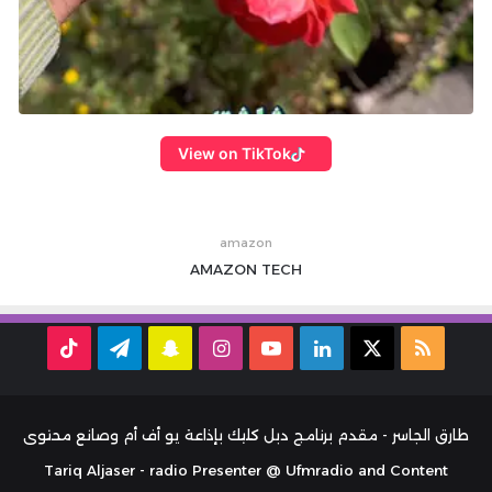
View on TikTok
amazon
AMAZON
TECH
ملخص
‫X
لينكدإن
‫YouTube
انستقرام
سناب
تيلقرام
TikTok
الموقع
تشات
RSS
طارق الجاسر - مقدم برنامج دبل كليك بإذاعة يو أف أم وصانع محتوى
Tariq Aljaser - radio Presenter @ Ufmradio and Content