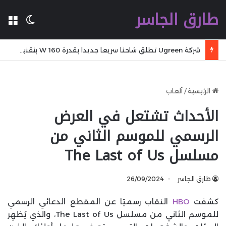
طارق الجاسر
ال
الوضع 
شركة Ugreen تطلق شاحنا سريعا جديدا بقدرة 160 W بتقنية GaN مع تقنية WiFi وكابل مدمج وشاشة
الرئيسية
/
ألعاب
الأحداث تشتعل في العرض
الرسمي للموسم الثاني من
مسلسل The Last of Us
طارق الجاسر
26/09/2024
كشفت
HBO
النقاب رسميًا عن المقطع الدعائي الرسمي
للموسم الثاني من مسلسل The Last of Us، والذي يُظهِر