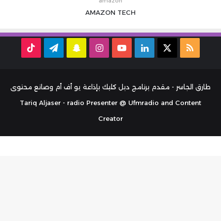
amazon
AMAZON
TECH
ملخص
‫X
لينكدإن
‫YouTube
انستقرام
سناب
تيلقرام
TikTok
الموقع
تشات
RSS
طارق الجاسر - مقدم برنامج دبل كليك بإذاعة يو أف أم وصانع محتوى
Tariq Aljaser - radio Presenter @ Ufmradio and Content
Creator