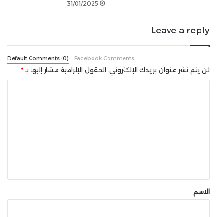
شارك هذه الصفحة عبر
31/01/2025
Leave a reply
Default Comments (0)
Facebook Comments
لن يتم نشر عنوان بريدك الإلكتروني.
الحقول الإلزامية مشار إليها بـ
*
ا
ل
ت
ع
ل
ي
ق
*
الاسم