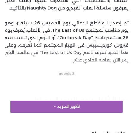
البيئات والشخصيات التي سيتعرف عليها أولئك الذين
يعرفون سلسلة ألعاب الفيديو من Naughty Dog بالتأكيد.
تم إصدار المقطع الدعائي يوم الخميس 26 سبتمبر، وهو
يوم مناسب لمجتمع The Last of Us. في الألعاب، يُعرف يوم
26 سبتمبر باسم “Outbreak Day”، أو اليوم الذي تسبب فيه
فيروس كورديسيبس في انهيار المجتمع كما نعرفه، وعلى
هذا النحو، يُعرف باسم The Last of Us Day في عالمنا، الذي
يمر الآن بعامه الحادي عشر.
google 2
حصلنا أيضًا على ملخص للموسم الجديد يقول:
اظهر المزيد