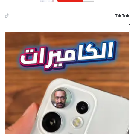
‫TikTok