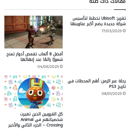
مقالات ذات صلة
بعد خمس سنوات من السلام بعد
تقرير: Ubisoft تخطط لتأسيس
أحداث الموسم الأول، يلاحقهم
شركة جديدة يضم أكبر عناوينها
ماضي جويل وإيلي الجماعي، مما
17/03/2025
يجرهم إلى صراع مع بعضهم البعض
وعالم أكثر خطورة من العالم الذي
أفضل 8 ألعاب تقمص أدوار تمنح
تركوه وراءهم لا يمكن التنبؤ به.
شعورًا رائعًا عند إنهائها
04/06/2025
سيشهد الموسم الثاني من The Last of Us عودة النجوم
رحلة عبر الزمن: أهم المحطات في
تاريخ PS3
بيدرو باسكال بدور جويل، وبيلا رامزي بدور إيلي، وغابرييل لونا
بدور تومي، وروتينا ويسلي بدور ماريا.
08/01/2025
https://youtube.com/watch?
كل القرويين الذين تغيرت
v=BOsAJ7oe2QE&feature=oembed
شخصياتهم في Animal
Crossing – الجزء الثاني والأخير