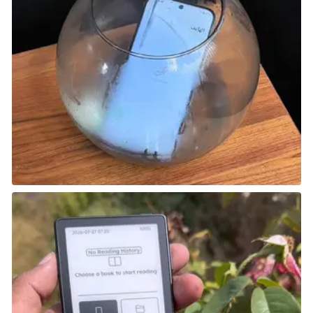
تظل ألعاب
MOBA
من أهم العناوين في عالم
eSports
،
وعلى الهواتف المحمولة كما هو الحال على أجهزة
PC
، تعتبر
League of Legends
الملك في هذا المجال. في هذه
اللعبة، تختار بطلك وتبدأ مواجهة كلاسيكية بتنسيق 5 ضد 5
مع زملائك اللاعبين.
ما يثير الإعجاب في هذه النسخة المحمولة هو مدى وفائها
للصيغة الأصلية من اللعبة. إذا كنت مهتمًا بتجربتها، يُنصح
بالاطلاع على قائمة
League of Legends: Wild Rift tier
للحصول على معلومات حول الشخصيات الأفضل في
اللعبة.
Wayward Souls