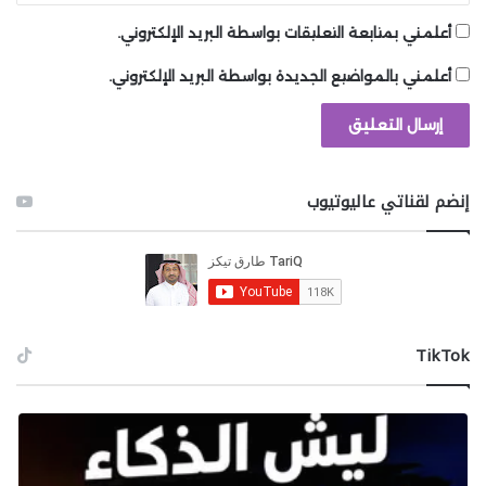
أعلمني بمتابعة التعليقات بواسطة البريد الإلكتروني.
أعلمني بالمواضيع الجديدة بواسطة البريد الإلكتروني.
World of Tanks Blitz
هي لعبة
MMO PVP
أسطورية حيث
تتحكم في دبابة وتنطلق في معارك ضد لاعبين من جميع
أنحاء العالم. تقدم اللعبة تنوعًا هائلًا من المركبات، الخرائط،
إنضم لقناتي عاليوتيوب
الأوضاع، والاستراتيجيات التي يمكنك اختبارها في ساحة
المعركة، حيث تقاتل بتنسيق 7×7 وتسعى لتحقيق النصر.
العالم شاسع ومليء بالإثارة، ويحتوي على مركبات تاريخية
دقيقة من دول مثل الاتحاد السوفيتي وألمانيا وفرنسا
واليابان وبريطانيا العظمى والصين والولايات المتحدة
‫TikTok
والعديد من الدول الأخرى. وإذا لم يكن هذا يناسبك، يمكنك
أيضًا قيادة مركبات تجريبية مبنية على مخططات تم
إنشاؤها بواسطة مهندسين حقيقيين، أو مستوحاة من
مسلسلات الأنمي الشهيرة وغيرها. بالإضافة إلى ذلك، كل
معركة تختلف عن الأخرى، ولن تكون وحيدًا أبدًا سواء كنت