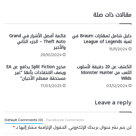
متألقًا لهذا النوع من الألعاب وهو الدفاع عن الأبراج.
مقالات ذات صلة
العديد من الألعاب المحمولة تكلفك بوضع وترقية وحدات
دفاعية بعناية لصد موجات من الأعداء، لكن لا لعبة تقوم
دليل شامل لمهارات Braum في
قائمة أفضل الأشرار في Grand
بذلك بنفس السحر والاهتمام بالتفاصيل مثل
Kingdom
لعبة League of Legends
Theft Auto – الجزء الثاني
Rush
. تعتبر واحدة من أفضل ألعاب الدفاع عن الأبراج بفضل
والأخير
15/11/2024
تصميمها الرائع، ورسوماتها الجميلة، وآليات اللعب المتقنة.
29/10/2024
Pokémon GO
الكشف عن 20 دقيقة لأسلوب
مخرج Split Fiction يدافع عن EA
اللعب من Monster Hunter
ويصف الانتقادات بأنها “غير
Wilds
مستحقة معظم الأحيان”
17/03/2025
03/12/2024
Leave a reply
Default Comments (0)
Facebook Comments
لن يتم نشر عنوان بريدك الإلكتروني.
الحقول الإلزامية مشار إليها بـ
*