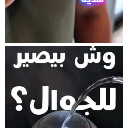
متعددة اللاعبين سريعة وسلسة، مع وضع
Battle Royale
أكثر توسعًا.
تبدو اللعبة رائعة وتتحرك بسلاسة، مع دعم عالي الجودة
لوحدات التحكم والعديد من الأوضاع لتجربتها. ألعاب
التصويب من منظور الشخص الأول (
FPS
) والألعاب
المحمولة تتناغم بشكل طبيعي، ولذلك من الطبيعي أن
محبي هذا النوع يجب أن يجربوا
Call of Duty: Mobile
.
League of Legends: Wild Rift