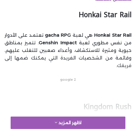
Honkai Star Rail
Honkai Star Rail
هي لعبة
gacha RPG
تعتمد على الأدوار
من نفس مطوري لعبة
Genshin Impact
. تتميز بمناطق
حيوية ومثيرة للاستكشاف، وأعداء صعبين للتغلب عليهم،
وقائمة من الشخصيات الفريدة التي يمكنك ضمها إلى
فريقك.
google 2
Kingdom Rush
اظهر المزيد
مثل لعبة
The Room
، يمكنك اختيار أي جزء من سلسلة
Kingdom Rush
المكونة من أربعة أجزاء، وستجد مثالًا