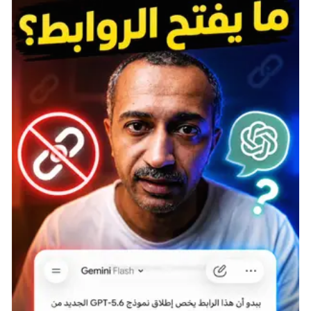
تحضر أصدقاء قدامى أو تلتقي بأصدقاء جدد.
Alto’s Odyssey
إذا كانت
Jetpack Joyride
تمثل الماضي المجيد لألعاب
endless runner
، فإن
Alto’s Odyssey
هي الحاضر الأنيق
لهذا النوع. أول ما ستلاحظه هو الأسلوب الفني الحاد
والسلس، الذي يستحق أن يكون على غلاف مجلة.