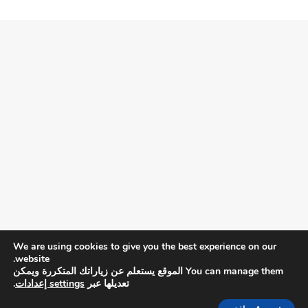
كما هو الحال مع ألعاب
Supercell
الأخرى، تقدم اللعبة
عرضًا ممتازًا، ومنحنى تعلم متدرجًا، وتوازنًا متقنًا. لا يمكن أن
تجد لعبة أفضل في ألعاب الهاتف المحمول من
Clash
Royale
عندما تلعب دور الـ
Royale
وتتصدى لأعدائك وتقوم
بهزيمتهم.
شارك هذه الصفحة عبر
We are using cookies to give you the best experience on our
website.
You can manage them الموقع يستعلم عن زياراتك المتكررة ويمكن
تعديلها عبر
settings إعدادات
.