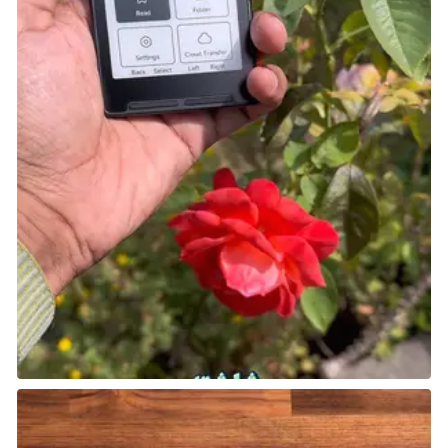
حققت شركة
RocketCat Games
نجاحًا كبيرًا مع لعبة
Wayward Souls
، وهي لعبة
roguelike
من نوع
action
RPG
تجمع بين أسلوب القتال الكلاسيكي من ألعاب
16-bit
Zelda
وتضيف لمسة سحرية من التوليد الإجرائي.
كل مرة تلعب فيها تختلف عن الأخرى، حيث تقاتل وتستكشف
وتواجه الموت مرارًا وتكرارًا. لن تتشابه أي جولة مع الأخرى،
مما يضيف عنصر التشويق في كل مرة تعيد فيها المحاولة.
Among Us