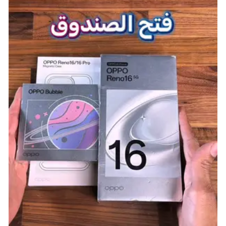
لعبة
Among Us
المجانية توفر تجربة جماعية عبر الإنترنت
بنكهة حديثة وعصرية للغاية، وتطلب من اللاعبين تواصلًا
دقيقًا والكثير من المكر والدهاء. يمكن بسهولة فهم سبب
انتشار اللعبة بسرعة وازدياد شعبيتها الكبيرة في الفترة
الأخيرة.
تنضم إلى زملائك اللاعبين في إعداد سفينة الفضاء الخاصة
بك للانطلاق، ولكن يجب أن تكون حذرًا من المتسلل. إلا إذا
كنت أنت المتسلل، ففي هذه الحالة، عليك أن تقوم بمهمة
القضاء على طاقمك بدون أن يتم اكتشافك.