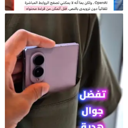
لكنها ليست مجرد لعبة جميلة؛ فهي توفر تجربة لعب
مذهلة أيضًا، مع هيكل قائم على الحوافز يبقيك تعود مرة
أخرى لمحاولة اللعب لمرة أخرى. إنها مزيج مثالي من
الجمال والمرح الذي يجعلك مستمتعًا لساعات.
Call of Duty: Mobile
كل من أنظمة
Android
و
iOS
لا تعاني من نقص في ألعاب
التصويب عبر الإنترنت، لكن
Call of Duty: Mobile
تعد من أكثر
الألعاب شمولًا في هذا المجال. تجمع اللعبة بين تجربة لعب