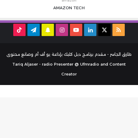
amazon
AMAZON
TECH
ملخص
‫X
لينكدإن
‫YouTube
انستقرام
سناب
تيلقرام
TikTok
الموقع
تشات
RSS
طارق الجاسر - مقدم برنامج دبل كليك بإذاعة يو أف أم وصانع محتوى
Tariq Aljaser - radio Presenter @ Ufmradio and Content
Creator