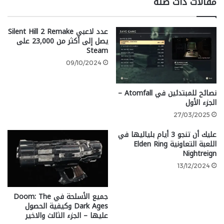
مقالات ذات صلة
خارج حكم اليابان، فقد يكون هناك المزيد من الفوضى أكثر
مما هو متوقع، خاصة مع إشارة ”ساكر بانش“ إلى أنها
عدد لاعبي Silent Hill 2 Remake
”بعيدة كل البعد عن عشائر الساموراي المنظمة التي كانت
يصل إلى أكثر من 23,000 على
تعيش في تسوشيما“.
Steam
09/10/2024
كنا قد تحدثنا في مقال سابق عن
10 أشياء نريدها في
Ghost of Tsushima 2
التي ستحمل اسم Ghost of Yōtei.
نصائح للمبتدئين في Atomfall –
الجزء الأول
27/03/2025
عليك أن تنجو 3 أيام بلياليها في
اللعبة التعاونية Elden Ring
Nightreign
13/12/2024
جميع الأسلحة في Doom: The
Dark Ages وكيفية الحصول
عليها – الجزء الثالث والاخير