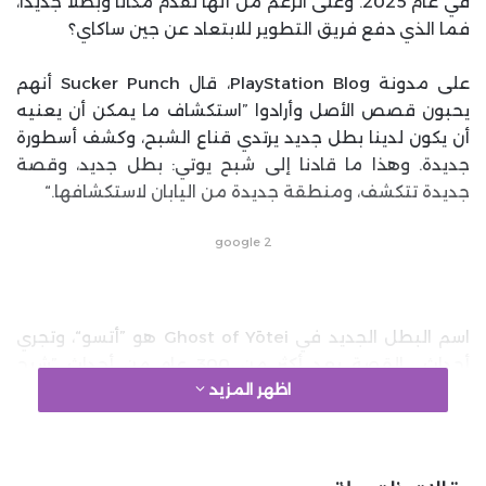
في عام 2025. وعلى الرغم من أنها تقدم مكانًا وبطلًا جديدًا،
فما الذي دفع فريق التطوير للابتعاد عن جين ساكاي؟
على مدونة PlayStation Blog، قال Sucker Punch أنهم
يحبون قصص الأصل وأرادوا ”استكشاف ما يمكن أن يعنيه
أن يكون لدينا بطل جديد يرتدي قناع الشبح، وكشف أسطورة
جديدة. وهذا ما قادنا إلى شبح يوتي: بطل جديد، وقصة
جديدة تتكشف، ومنطقة جديدة من اليابان لاستكشافها.“
google 2
اسم البطل الجديد في Ghost of Yōtei هو ”أتسو“، وتجري
أحداث القصة بعد أكثر من 300 عام من أحداث ”شبح
اظهر المزيد
تسوشيما“. حيث تدور أحداثها في عام 1603 في إيزو التي
ستصبح فيما بعد هوكايدو حيث يقع جبل يوتي الذي يعتبر
مكاناً يحفل بالعديد من التضاريس المتنوعة من السهول
الجليدية إلى الغابات والأراضي العشبية وغيرها. وبما أنها