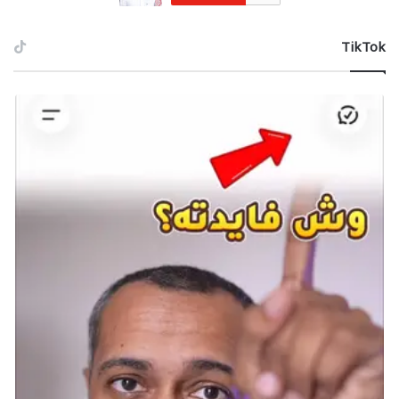
‫TikTok