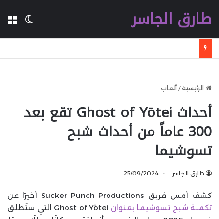
طارق الجاسر
ال
الوضع 
جوجل تلمّح إلى Pixel Watch الجديدة بسخرية من تصاميم المنافسين
الرئيسية
/
ألعاب
أحداث Ghost of Yōtei تقع بعد
300 عاماً من أحداث شبح
تسوشيما
طارق الجاسر
25/09/2024
كشف أمس فريق Sucker Punch Productions أخيرًا عن
تكملة شبح تسوشيما بعنوان
Ghost of Yōtei التي ستُطلق