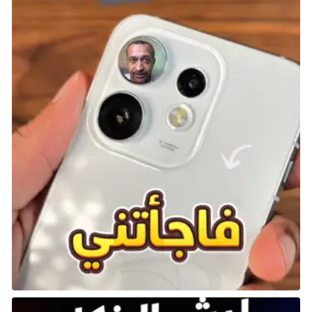
مصدر الخبر:
https://www.arabapps.org/2024/09/%D8%A5%D8%B5
%D8%AF%D8%A7%D8%B1-galaxy-ring-
%D9%85%D8%AA%D9%88%D9%81%D8%B1-
%D8%A3%D8%AE%D9%8A%D8%B1%D9%8B%D8%A
7-%D9%81%D9%8A-
%D8%A7%D9%84%D8%A3%D8%B3%D9%88%D8%A
7%D9%82-
%D8%A7%D9%84%D8%A3%D9%88%D8%B1/