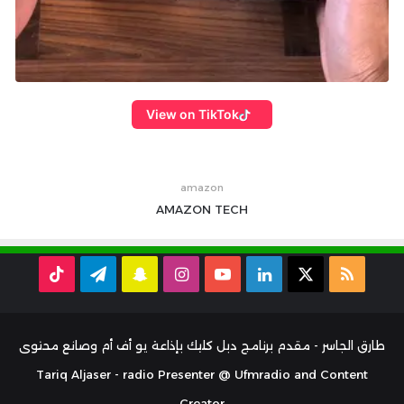
View on TikTok
amazon
AMAZON
TECH
ملخص
‫X
لينكدإن
‫YouTube
انستقرام
سناب
تيلقرام
TikTok
الموقع
تشات
RSS
طارق الجاسر - مقدم برنامج دبل كليك بإذاعة يو أف أم وصانع محتوى
Tariq Aljaser - radio Presenter @ Ufmradio and Content
Creator