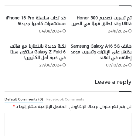
تفاصيل إطلاق Galaxy Ring
تم تسريب تصميم Honor 300
قد تجلب سلسلة iPhone 16 Pro
مرت شهران منذ الإطلاق العالمي، واليوم، 23 سبتمبر، يصل
Ultra وقد يُطلق قريبًا في الصين
مستشعرات كاميرا جديدة!
Galaxy Ring رسميًا إلى دول البنلوكس. يتوفر الجهاز القابل
04/08/2024
24/11/2024
للارتداء بالألوان المعتادة: الأسود التيتانيوم، الفضي
التيتانيوم، والذهبي التيتانيوم، بسعر 449 يورو.
هاتف Samsung Galaxy A16 5G
نكبة جديدة بانتظارنا مع هاتف
يظهر على الإنترنت وتسريب موعد
Galaxy Z Fold 6 ستكون سببًا
إطلاقه في الهند
في خيبة أمل الكثيرين!
يمكن للمشترين المحتملين في هولندا وبلجيكا الاختيار من
بين تسعة مقاسات (من 5 إلى 13 وفقًا للمقياس الأمريكي).
27/06/2024
07/10/2024
وإذا كانوا لا يعرفون مقاس الخاتم الخاص بهم، يمكنهم طلب
مجموعة تحديد المقاس عبر الإنترنت من سامسونج قبل
Leave a reply
إكمال طلبات Galaxy Ring الخاصة بهم.
Default Comments (0)
Facebook Comments
تتضمن مجموعة تحديد المقاس تسعة خواتم عينة
لن يتم نشر عنوان بريدك الإلكتروني.
الحقول الإلزامية مشار إليها بـ
*
وتعليمات حول كيفية العثور على المقاس المثالي لـ
Galaxy Ring.
ا
ل
تستمر القصة بعد الفيديو
ت