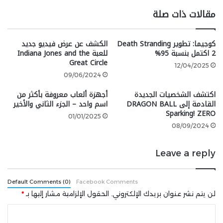
تُتيح Fallout 76 للاعبين الوصول إلى قواعد بعضهم بعضًا
مقالات ذات صلة
سواء بموافقة المالك أو بدونها. معظم المناطق المقفلة
داخل ملجأك يمكن اقتحامها باستخدام مهارة فتح الأقفال،
كوجيما: تطوير Death Stranding
الكشف عن عرض فيديو جديد
وبمجرد دخول اللص، فإن كل شيء لم تقم بتحديده
2 اكتمل بنسبة 95%
للعبة Indiana Jones and the
للاستخدام الشخصي يمكن أن يُسرق.
Great Circle
12/04/2025
09/06/2024
من الحقول الزراعية إلى أجهزة تنقية المياه وحتى الحاويات
اكتشف الشخصيات الجديدة
أجهزة ألعاب معروفة بأكثر من
الممتلئة بالعناصر، طالما أنك نسيت تعيينها كمخزون خاص
القادمة إلى DRAGON BALL
اسم واحد – الجزء الثاني والأخير
بك، يمكن للاعبين الآخرين اقتحامها وسرقة ما يريدون.
Sparking! ZERO
01/01/2025
08/09/2024
بالطبع، بعض اللاعبين لا يقومون بتحديد أغراضهم
للاستخدام الشخصي عن عمد، لأن الشيء الأكثر إثارة من أن
Leave a reply
تكون لصًا هو أن تنصب فخًّا للصوص.
4- Grand Theft Auto Online
Default Comments (0)
Facebook Comments
لن يتم نشر عنوان بريدك الإلكتروني.
الحقول الإلزامية مشار إليها بـ
*
ا