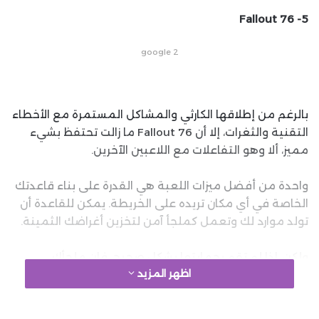
Fallout 76
5-
google 2
بالرغم من إطلاقها الكارثي والمشاكل المستمرة مع الأخطاء
التقنية والثغرات، إلا أن Fallout 76 ما زالت تحتفظ بشيء
مميز، ألا وهو التفاعلات مع اللاعبين الآخرين.
واحدة من أفضل ميزات اللعبة هي القدرة على بناء قاعدتك
الخاصة في أي مكان تريده على الخريطة. يمكن للقاعدة أن
تولد موارد لك وتعمل كملجأ آمن لتخزين أغراضك الثمينة.
ولكن، إذا لم تقم بحمايتها بشكل صحيح، فإن ملجأك
اظهر المزيد
سيصبح أشبه بصندوق نقود للاعبين الآخرين ليقوموا
بالسرقة منه.