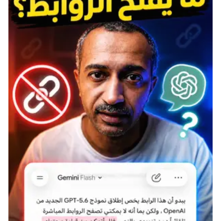
اللصوص والمجرمون ينتشرون في كل سيرفر في اللعبة
تقريبًا، حتى بين أعضاء نفس العشيرة. إذا كنت تعتقد أن
حياة المحتال تناسبك، يمكنك بسهولة الانضمام إلى
صفوفهم عديمي الشرف بتعلم كيفية العثور على الهدف
المثالي للسرقة.
أكثر الضحايا شيوعًا في Conan هم اللاعبون الجدد الذين لم
يتعلموا بعد كيفية حماية أنفسهم من اللصوص. قواعدهم
سهلة الاقتحام، وصناديقهم مفتوحة للنهب، وجيوبهم
الضعيفة مثالية للسرقة في وضح النهار.
خسارة جميع أغراضك للاعبين الأكثر خبرة قد تكون مؤلمة،
ولكن من ناحية أخرى، بمجرد أن تمر بتلك التجربة، ستمتلك
كل المعرفة التي تحتاجها لسرقة الأشياء من اللاعبين الجدد
أيضًا.
أو يمكنك مساعدتهم في حماية أنفسهم من اللصوص، لكن