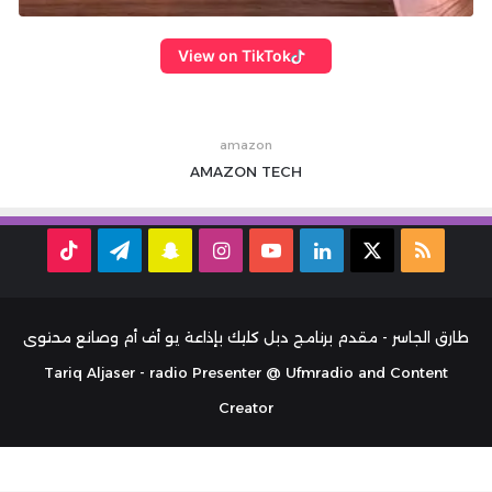
View on TikTok
amazon
AMAZON
TECH
ملخص
‫X
لينكدإن
‫YouTube
انستقرام
سناب
تيلقرام
TikTok
الموقع
تشات
RSS
طارق الجاسر - مقدم برنامج دبل كليك بإذاعة يو أف أم وصانع محتوى
Tariq Aljaser - radio Presenter @ Ufmradio and Content
Creator