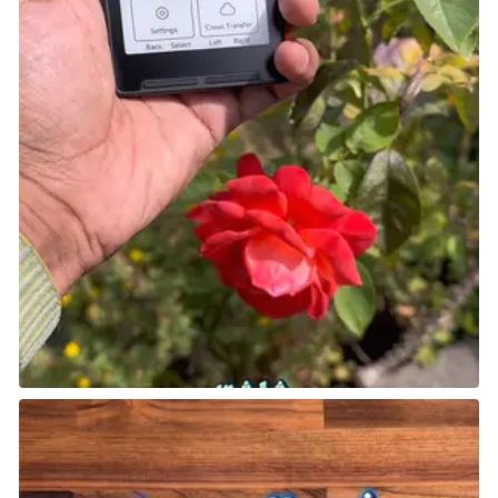
إذا كنت قد تساءلت يومًا كيف سيكون الأمر أن تجوب البحار
السبعة مثل Blackbeard وأساطير العصر الذهبي للقراصنة،
فإن Sea of Thieves تقدم نسخة متعمقة -وإن كانت
كرتونية بعض الشيء- من هذه التجربة.
المعارك البحرية، والهجمات على متن السفن، والنهب
الجماعي تشكل جوهر اللعبة، والقدرة على القيام بذلك ضد
لاعبين آخرين يعزز التجربة بشكل أكبر. الجانب التنافسي
لمداهمة بعضكم بعضًا، وحقيقة أنك تأخذ الذهب من
شخص حقيقي وليس مجرد شخصية غير قابلة للعب NPC،
يجعلك تشعر وكأنك حقًا سيد البحار.
حسنًا، هذا حتى يقوم أحد أعضاء طاقمك بإغراق السفينة
عن طريق الخطأ أو تنقلب بسبب مخلوق بحري عشوائي.
البحر قاسٍ حقًّا.
شارك هذه الصفحة عبر