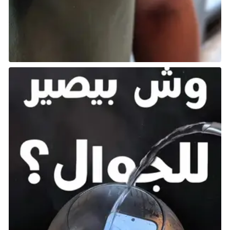
هدفك على هزيمة اللاعبين الآخرين فقط، بل الهروب بأكبر
كمية من الغنائم.
وَضْع اللعبة الأساسي ينزلك أنت واللاعبين الآخرين على
خريطة من اختيارك، ويحدد لك نقطة الهروب، تحتاج الوصول
إليها مع أكبر كمية من المعدات والقيم التي يمكنك العثور
عليها. تقنيًّا، لا تحتاج إلى قتل اللاعبين الآخرين، وهم أيضًا لا
يحتاجون إلى قتلك، لكن بما أن قتل الآخرين يسمح لك
بسرقة أغراضهم، يمكنك تخيل مدى تكرار هذا الأمر.
معظم جولات Tarkov تتضمن نصب الكمائن للآخرين
والبحث عن فرصة للاستيلاء على ممتلكاتهم. إنها تجربة
مثيرة، حيث تعتبر السرقة قاعدة غير مكتوبة في اللعبة. ومن
ناحية أخرى، فإن سرقة زملائك المرتزقة تبدو منطقية تمامًا،
حيث أن هناك عددًا محدودًا من المعدات المتاحة.
1- Sea Of Thieves