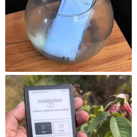
Sea of Thieves هي لعبة جماعية تسمح لك ولأصدقائك
بتجربة حياة القراصنة الجشعين في سعيهم وراء الشهرة
والغنائم.
تدور اللعبة ذات الطابع البحري حول وسائل غير مشروعة
لكسب الثروة، ومن بين هذه الوسائل القدرة على مداهمة
طواقم أخرى في رحلاتهم.