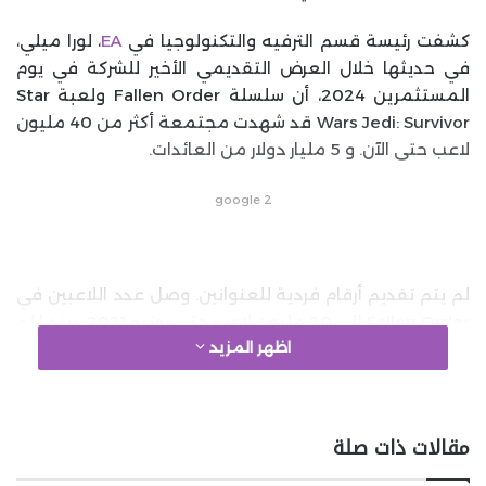
كشفت رئيسة قسم الترفيه والتكنولوجيا في
EA
، لورا ميلي،
في حديثها خلال العرض التقديمي الأخير للشركة في يوم
المستثمرين 2024، أن سلسلة Fallen Order ولعبة Star
Wars Jedi: Survivor قد شهدت مجتمعة أكثر من 40 مليون
لاعب حتى الآن. و 5 مليار دولار من العائدات.
google 2
لم يتم تقديم أرقام فردية للعنوانين. وصل عدد اللاعبين في
Fallen Order إلى 20 مليون لاعب حتى يونيو 2021، بينما لم
اظهر المزيد
يتم توفير أرقام اللاعبين لتكملة اللعبة حتى الآن. ولكن بعد
إطلاقها العام الماضي، أكدت EA أن مبيعاتها كانت أفضل
من المتوقع. وفي الوقت نفسه، مع اقتراب إصدار PS4
وXbox One، من المرجح أن تستمر لعبة Jedi: Survivor في
مقالات ذات صلة
تحقيق أرقام متزايدة للاعبين.