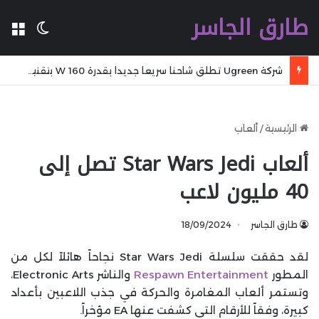
طارق الجاسر
ال
الوضع 
شركة Ugreen تطلق شاحنا سريعا جديدا بقدرة 160 W بتقنية GaN مع تقنية WiFi وكابل مدمج وشاشة
الرئيسية
/
ألعاب
ألعاب Star Wars Jedi تصل إلى
40 مليون لاعب
طارق الجاسر
18/09/2024
لقد حققت سلسلة Star Wars Jedi نجاحاً هائلاً لكل من
المطور
Respawn Entertainment
والناشر Electronic Arts،
وتستمر ألعاب المغامرة والحركة في جذب اللاعبين بأعداد
كبيرة، وفقاً للأرقام التي كشفت عنها EA مؤخراً.