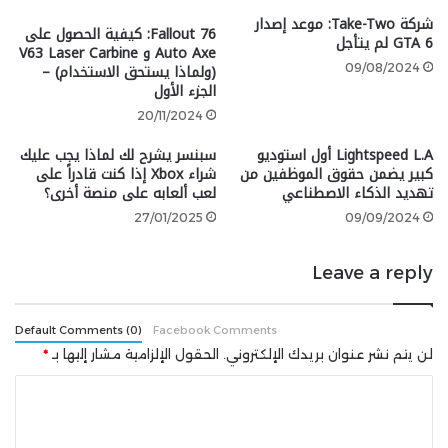
شركة Take-Two: موعد إصدار
أكدت EA أيضًا أن الجزء التالي والأخير في سلسلة Star Wars
Fallout 76: كيفية الحصول على
GTA 6 لم يتأجل
Jedi قيد التطوير أيضًا.
Auto Axe و V63 Laser Carbine
(ولماذا يستحق الاستخدام) –
09/08/2024
الجزء الأول
شارك هذه الصفحة عبر
20/11/2024
Lightspeed L.A أول استوديو
سبنسر يشرح لك لماذا يجب عليك
كبير يضمن حقوق الموظفين من
شراء Xbox إذا كنت قادراً على
تهديد الذكاء الاصطناعي
لعب ألعابه على منصة أخرى؟
27/01/2025
09/09/2024
Leave a reply
Default Comments (0)
Facebook Comments
لن يتم نشر عنوان بريدك الإلكتروني.
الحقول الإلزامية مشار إليها بـ
*
ا
ل