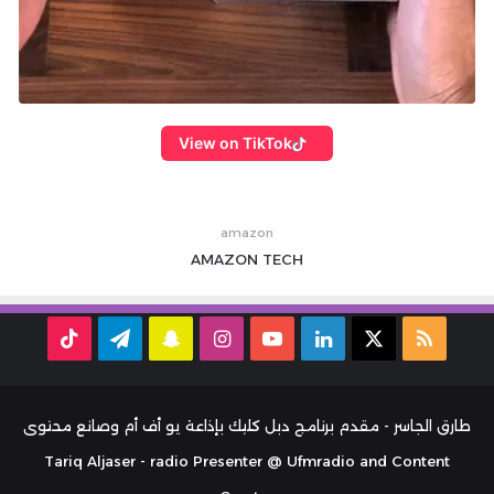
View on TikTok
amazon
AMAZON
TECH
ملخص
‫X
لينكدإن
‫YouTube
انستقرام
سناب
تيلقرام
TikTok
الموقع
تشات
RSS
طارق الجاسر - مقدم برنامج دبل كليك بإذاعة يو أف أم وصانع محتوى
Tariq Aljaser - radio Presenter @ Ufmradio and Content