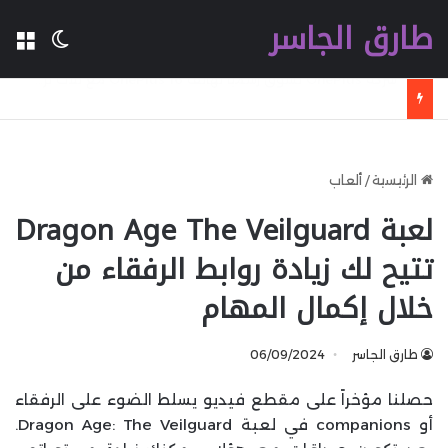
طارق الجاسر
ال
الوضع 
شركة Ugreen تطلق شاحنا سريعا جديدا بقدرة 160 W بتقنية GaN مع تقنية WiFi وكابل مدمج وشاشة
الرئيسية
/
ألعاب
لعبة Dragon Age The Veilguard
تتيح لك زيادة روابط الرفقاء من
خلال إكمال المهام
طارق الجاسر
06/09/2024
حصلنا مؤخراً على مقطع فيديو يسلط الضوء على الرفقاء
أو companions في لعبة Dragon Age: The Veilguard.