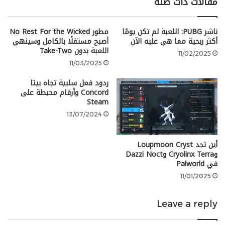
مقالات ذات صلة
ناشر PUBG: اللعبة لم تكن يومًا
مطور No Rest For the Wicked
أكثر ربحية مما هي عليه الآن
أصبح مستقلًا بالكامل وسينهي
اللعبة بدون Take-Two
11/02/2025
11/03/2025
ردود فعل سلبية تجاه بيتا
Concord وأرقام محبطة على
Steam
13/07/2024
أين تجد Loupmoon Cryst
شارك هذه الصفحة عبر
وCryolinx Terra وDazzi Noct
في Palworld
11/01/2025
Leave a reply