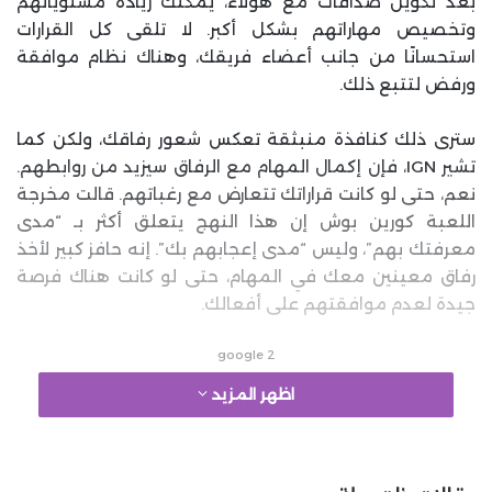
بعد تكوين صداقات مع هؤلاء، يمكنك زيادة مستوياتهم
وتخصيص مهاراتهم بشكل أكبر. لا تلقى كل القرارات
استحسانًا من جانب أعضاء فريقك، وهناك نظام موافقة
ورفض لتتبع ذلك.
سترى ذلك كنافذة منبثقة تعكس شعور رفاقك، ولكن كما
تشير IGN، فإن إكمال المهام مع الرفاق سيزيد من روابطهم.
نعم، حتى لو كانت قراراتك تتعارض مع رغباتهم. قالت مخرجة
اللعبة كورين بوش إن هذا النهج يتعلق أكثر بـ “مدى
معرفتك بهم”، وليس “مدى إعجابهم بك”. إنه حافز كبير لأخذ
رفاق معينين معك في المهام، حتى لو كانت هناك فرصة
جيدة لعدم موافقتهم على أفعالك.
google 2
اظهر المزيد
سيتم إطلاق Dragon Age: The Veilguard في 31 أكتوبر على
Xbox Series X/S وPS5 والحاسب الشخصي.