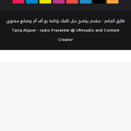
الموقع
تشات
RSS
طارق الجاسر - مقدم برنامج دبل كليك بإذاعة يو أف أم وصانع محتوى
Tariq Aljaser - radio Presenter @ Ufmradio and Content
Creator