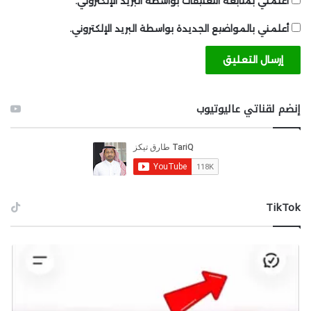
أعلمني بمتابعة التعليقات بواسطة البريد الإلكتروني.
سيأتي مع 8 جيجابايت من ذاكرة الوصول العشوائي، بدلاً من
4 جيجابايت في طراز 2022، بسبب متطلبات الأجهزة الخاصة
أعلمني بالمواضيع الجديدة بواسطة البريد الإلكتروني.
بـ Apple Intelligence.
من المحتمل أن يتم إصدار الجهاز قبل رأس السنة القمرية
في يناير 2025. ومع ذلك، تم الإعلان عن جميع طرازات
إنضم لقناتي عاليوتيوب
iPhone SE الثلاثة السابقة في مارس على مر السنين، لذا قد
يكون الإصدار في مارس 2025 أيضًا ممكنًا جدًا.
التوقعات حول HomePod mini 2
سيكون HomePod mini من Apple قد بلغ عمره أربع سنوات
‫TikTok
في أكتوبر. كان مارك غورمان أول من أبرز عمل Apple على
الجيل الثاني من HomePod mini في أغسطس 2022. كما
أعرب عن تشككه فيما يمكن أن يقدمه HomePod mini
الجديد، قائلاً إن “أحدث HomePod لا يتضمن أي وظائف
جديدة كبيرة ليست موجودة بالفعل في الـ mini بسعر 99
دولارًا”.