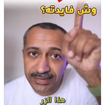
في فبراير 2023، ادعى المحلل Ming-Chi Kuo من Apple أن
الشركة ستبدأ في شحن HomePod mini من الجيل الثاني
في النصف الثاني من عام 2024. لكن بالنظر إلى مدى قدم
هذا الادعاء، ليس من الواضح مدى الثقة التي يمكن أن
نضعها فيه. ومنذ ذلك الحين، كانت الشائعات حول الجهاز
نادرة.
مع ذلك، سيكون من المعقول افتراض أن الطراز الجديد
سيحتوي على صوت محسّن وميكروفونات محسّنة، إلى
جانب شريحة جديدة من سلسلة S وخيارات ألوان جديدة. إذا
أرادت Apple مواكبة أجهزة Echo الجديدة المشاعة من
Amazon والمزودة بتقنية Claude AI، فقد يتم أيضًا تضمين
Apple Intelligence في الجيل التالي من HomePod mini.
التوقعات حول AirPods Pro 3
من المتوقع أن تصدر Apple إصدارًا معاد تصميمه من
AirPods Pro في عام 2025، وفقًا لمارك غورمان من