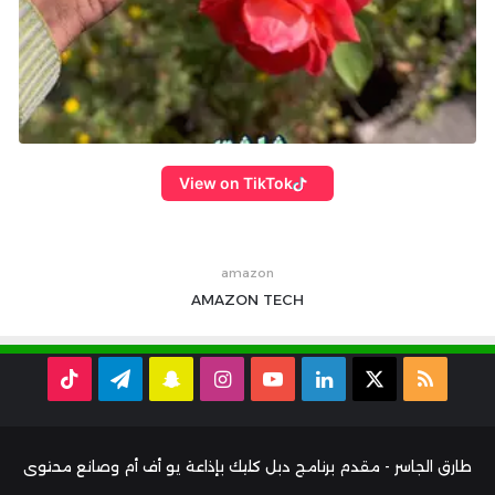
View on TikTok
amazon
AMAZON
TECH
ملخص
‫X
لينكدإن
‫YouTube
انستقرام
سناب
تيلقرام
TikTok
الموقع
تشات
RSS
طارق الجاسر - مقدم برنامج دبل كليك بإذاعة يو أف أم وصانع محتوى