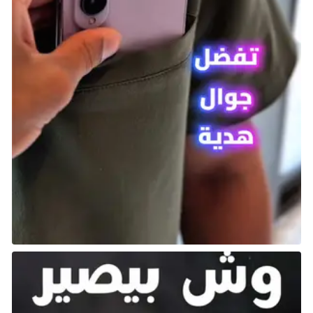
%D9%86%D8%AA%D9%88%D9%82%D8%B9%D9%8
7-%D9%81%D9%8A-%D8%AD%D8%AF%D8%AB-
apple/