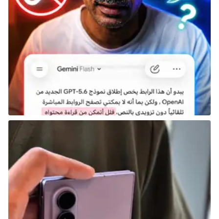
iPhone أو iPad متصل، قد يكون هذا خطوة نحو Apple TV
مع كاميرا مدمجة.
The post
تفاصيل حول ما لا ينبغي أن نتوقعه في حدث
Apple القادم في 9 سبتمبر
appeared first on
اخبار
التطبيقات والتقنية
.
شارك هذه الصفحة عبر
مصدر الخبر:
https://www.arabapps.org/2024/09/%D8%AA%D9%81
%D8%A7%D8%B5%D9%8A%D9%84-
%D8%AD%D9%88%D9%84-%D9%85%D8%A7-
%D9%84%D8%A7-
%D9%8A%D9%86%D8%A8%D8%BA%D9%8A-
%D8%A3%D9%86-