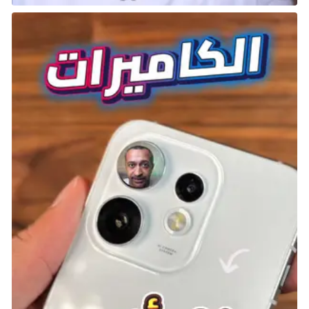
Bloomberg. من المحتمل أن يشمل التحديث جودة صوت
محسّنة وتصميمًا محسنًا وشريحة أسرع.
قد تقدم Apple ميزة اختبار سمعية جديدة لـ AirPods Pro،
قادرة على اكتشاف مشاكل السمع. بالإضافة إلى ذلك، يتم
تطوير مستشعرات صحية جديدة، والتي يمكن أن تتيح ميزات
مثل قراءة درجة حرارة الجسم من قناة الأذن وتحسين وظائف
السمع مثل تعزيز المحادثة والاستماع المباشر.
من المتوقع أن يتمتع AirPods Pro من الجيل التالي بإلغاء
ضوضاء نشط محسن بشكل كبير مقارنة بـ AirPods Pro 2،
على الرغم من عدم توفر تفاصيل محددة حول كيفية تحسين
هذه الميزة بعد.
التوقعات حول Apple TV الجديد
تقوم Apple بتطوير Apple TV جديد بمعالج أسرع، مع
الاحتفاظ بنفس تصميم الطراز الحالي. في البداية، اقترح مارك