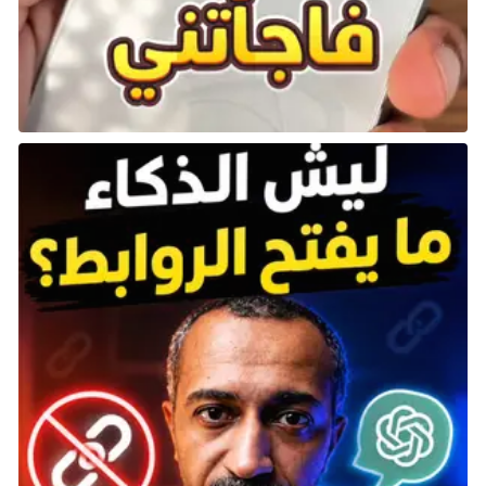
غورمان من Bloomberg إطلاق Apple TV الجديد في عام
2024، لكنه أشار لاحقًا إلى أن التحديث ليس وشيكًا، مما
يجعل الجدول الزمني غير واضح.
وفقًا لمحلل Apple Ming-Chi Kuo، قد يكون Apple TV من
الجيل التالي أكثر تكلفة، وهذا يناسب نمط Apple في تقليل
سعر الجهاز. تم إطلاق الطرازين من الجيل الثاني (2010)
والثالث (2012) من Apple TV في الولايات المتحدة بسعر 99
دولارًا. في وقت لاحق، خفضت Apple سعر الطراز من الجيل
الثالث إلى 69 دولارًا، مما أنشأ سابقة لـ Apple TV بسعر أقل
من 100 دولار والذي يمكنه المنافسة بشكل أفضل مع
أجهزة البث منخفضة التكلفة من شركات مثل Amazon و
Roku.
قد يحتوي الإصدار المستقبلي من Apple TV على كاميرا
مدمجة لـ FaceTime وتطبيقات مكالمات الفيديو الأخرى،
وفقًا لما ذكره مارك غورمان. بينما قدمت Apple تطبيق
FaceTime لـ Apple TV في tvOS 17، والذي يعمل عبر جهاز