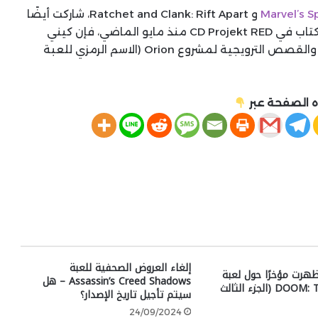
Marvel’s S
و Ratchet and Clank: Rift Apart، شاركت أيضًا
في قصة Marvel’s Wolverine، وباعتبارها أحد كبار الكتاب في CD Projekt RED منذ مايو الماضي، فإن كيني
مسؤولة عن المهام والشخصيات والحوار والمشاهد والقصص الترويجية لمشروع Orion (الاسم الرمزي للعبة
 الصفحة عبر
إلغاء العروض الصحفية للعبة
هرت مؤخرًا حول لعبة
Assassin’s Creed Shadows – هل
DOOM: The Dark Ages (الجزء الثالث
سيتم تأجيل تاريخ الإصدار؟
24/09/2024