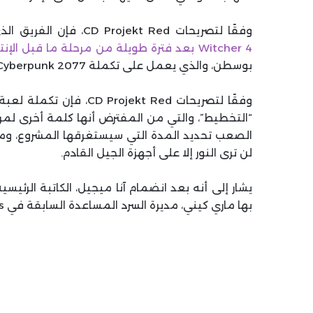
وفقًا لتصريحات CD Projekt Red، فإن الفريق الذي يقع مقره في بولندا على وشك الدخول في
Witcher 4 بعد فترة طويلة من مرحلة ما قبل الإنتاج
بوسطن، والذي يعمل على تكملة Cyberpunk 2077.
“التخطيط”، والتي من المفترض أنها كلمة أخرى لمرحلة
الصعب تحديد المدة التي سيستغرقها المشروع، وما
لن ترى النور إلا على أجهزة الجيل القادم.
يشار إلى أنه بعد انضمام آنا ميجيل، الكاتبة الرئيس
بها ماري كيني، مديرة السرد المساعدة السابقة في Insomniac Games في شهر يونيو.