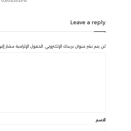
03/03/2025
Leave a reply
لن يتم نشر عنوان بريدك الإلكتروني.
الحقول الإلزامية مشار إليه
ا
ل
ت
ع
ل
ي
ق
*
الاسم