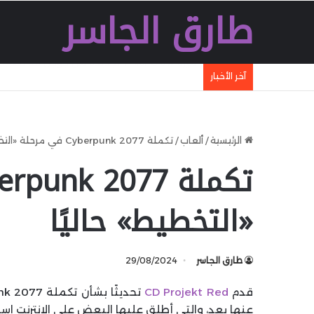
طارق الجاسر
آخر الأخبار
Sunbird تعود من جديد بميزة iMessage على أندرويد عبر نسخة تجريبية مفتوحة
الرئيسية
/
ألعاب
/
تكملة Cyberpunk 2077 في مرحلة «التخطيط» حاليًا
«التخطيط» حاليًا
طارق الجاسر
29/08/2024
قدم
CD Projekt Red
عنها بعد، والتي أطلق عليها البعض على الإنترنت اسم yberpunk 2