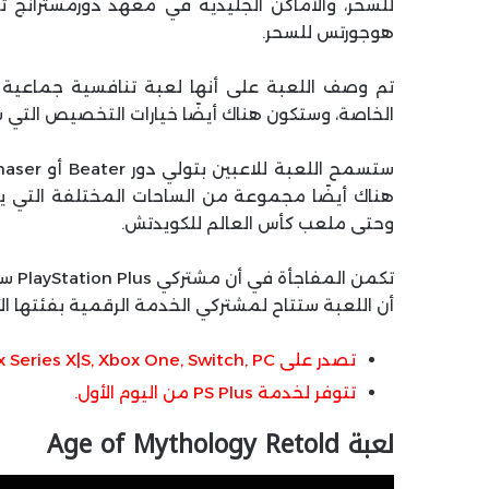
للسحر، والأماكن الجليدية في معهد دورمسترانج تح
هوجورتس للسحر.
تم وصف اللعبة على أنها لعبة تنافسية جماعية
الخاصة، وستكون هناك أيضًا خيارات التخصيص التي س
هناك أيضًا مجموعة من الساحات المختلفة التي يمك
وحتى ملعب كأس العالم للكويدتش.
أن اللعبة ستتاح لمشتركي الخدمة الرقمية بفئتها الأساسية Essential بين 3 سبتمبر 
تصدر على PS5, PS4, Xbox Series X|S, Xbox One, Switch, PC في 3 سبتمبر
تتوفر لخدمة PS Plus من اليوم الأول.
لعبة Age of Mythology Retold