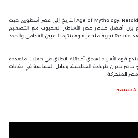
تأتينا من مبدعي سلسلة Age of Empires، تتجاوز Age of Mythology: Retold التاريخ إلى عصر أسطوري حيث
ع بين أفضل عناصر عصر الأساطير المحبوب مع التصميم
الاستراتيجي والمرئيات الحديثة في الوقت الفعلي، تعد Retold تجربة ملحمية ومبتكرة للاعبين القدامى والجدد
ستدع قوة الأسياد لسحق أعدائك. انطلق في حملات متعددة
 شاسع: حاصر جدران طروادة العظيمة، وقاتل العمالقة في نفايات
مصر المتحركة.