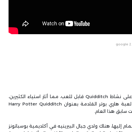
google 2
لم تحتوي لعبة Hogwarts Legacy العام الماضي على نشاط Quidditch قابل للعب، مما أثار استياء الكثيرين،
ولكننا سنستمتع قريبا بهذه الرياضة الخيالية مع لعبة هاري بوتر القادمة بعنوان Harry Potter Quidditch
م إليها، هناك وادي جبال البيرينيه في أكاديمية بوسباتونز