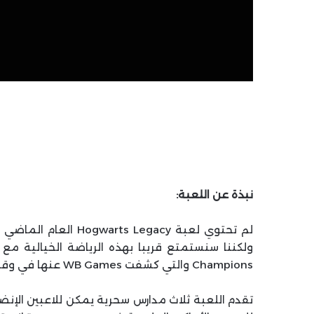
نبذة عن اللعبة:
Champions والتي كشفت WB Games عنها في وقت سابق هذا العام.
تقدم اللعبة ثلاث مدارس سحرية يمكن للاعبين الإنضما