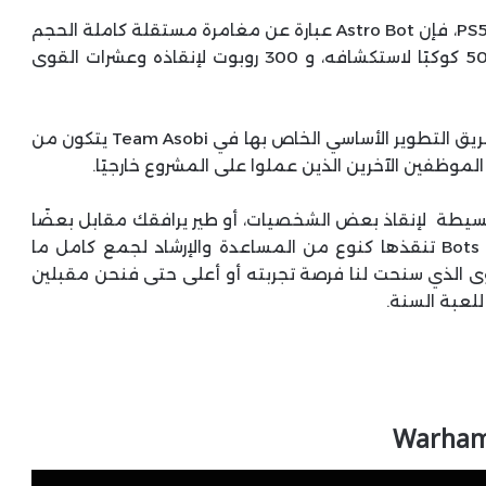
على عكس Astro’s Playroom التي أتيحت مجانًا مع PS5، فإن Astro Bot عبارة عن مغامرة مستقلة كاملة الحجم
تقدم أكثر من 4 أضعاف عدد العوالم مع أكثر من 50 كوكبًا لاستكشافه، و 300 روبوت لإنقاذه وعشرات القوى
استغرقت Astro Bot حوالي 3 سنوات في التطوير وفريق التطوير الأساسي الخاص بها في Team Asobi يتكون من
ز بسيطة لإنقاذ بعض الشخصيات، أو طير يرافقك مقابل بعضًا
من العملة التي تجمعها وينبهك عند اقترابك من Bots تنقذها كنوع من المساعدة والإرشاد لجمع كامل ما
توى الذي سنحت لنا فرصة تجربته أو أعلى حتى فنحن مقبلين
عبة السنة.