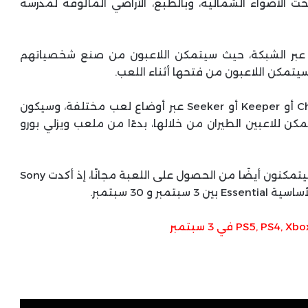
ت الأضواء الشمالية، وبالطبع، الأراضي المألوفة لمدرسة
 عبر الشبكة، حيث سيتمكن اللاعبون من صنع شخصياتهم
يتمكن اللاعبون من فتحها أثناء اللعب.
ستسمح اللعبة للاعبين بتولي دور Beater أو Chaser أو Keeper أو Seeker عبر أوضاع لعب مختلفة، وسيكون
ن للاعبين الطيران من خلالها، بدءًا من ملعب ويزلي بورو
تكمن المفاجأة في أن مشتركي PlayStation Plus سيتمكنون أيضًا من الحصول على اللعبة مجانًا، إذ أكدت Sony
و 30 سبتمبر.