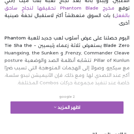
اللاعبين، ويبدو بأنه بعد نجاح لعبة بلاك ميث (التي
توقع
مخرج Phantom Blade تحقيقها لنجاحٍ ساحق
بالفعل
) بات السوق متعطشاً أكثر لاستقبال تحفة صينية
أخرى.
اليوم حصلنا على عرض أسلوب لعب جديد للعبة Phantom
Blade Zero يستعرض ثلاثة زعماء رئيسيين – Tie Sha the
Frenzy, Commander Cleave, و Huangxing, the Sunken
Pillar of Kunlun. تتشابه أنظمة الصد والوضعية posture
مع سيكيرو، وصولاً إلى الهجمات المتوهجة التي تسبب ضررًا
أكبر عند التصدي لها. ومع ذلك، فإن الأنيميشن تبدو سلسة،
خاصة عند تنفيذ مجموعة حركات Combos المختلفة.
google 2
اظهر المزيد
تتضمن بعض القدرات المثيرة للاهتمام إعادة مقذوفات
Tie Sha المتفجرة نحوه لتنفيذ عمليات إعدام أنيقة. يمكنك