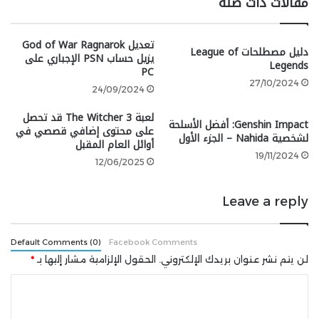
مقالات ذات صلة
أيضًا رؤية بطل الرواية وهو يستخدم سلاح Cleave في
المعركة الثالثة ومجموعة الحركات الفريدة من نوعها.
تعديل God of War Ragnarok
دليل مصطلحات League of
يزيل حساب PSN الإجباري على
ستتوفر Phantom Blade على PS5 والكمبيوتر الشخصي،
Legends
PC
ويُقال إنها تستهدف نافذة إطلاق
في خريف 2026
. أما
27/10/2024
24/09/2024
بالنسبة لإصدار Xbox Series X/S فسبق أن صرح مطور
لعبة The Witcher 3 قد تحصل
Phantom Blade Zero بالقول أنه
لا أحد يحتاج Xbox
. لكنه
Genshin Impact: أفضل الأسلحة
على محتوى إضافي قصصي في
عاد وقال بأنه قد يفكر في طرحها للجهاز لاحقاً.
لشخصية Nahida – الجزء الأول
أوائل العام المقبل
19/11/2024
12/06/2025
Leave a reply
Default Comments (0)
Facebook Comments
لن يتم نشر عنوان بريدك الإلكتروني.
الحقول الإلزامية مشار إليها بـ
*
ا
ل