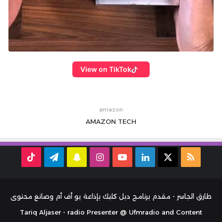
View on TikTok
amazon
AMAZON
TECH
ملخص
‫X
لينكدإن
‫YouTube
انستقرام
سناب
تيلقرام
TikTok
الموقع
تشات
RSS
طارق الجاسر - مقدم برنامج دبل كليك بإذاعة يو أف أم وصانع محتوى
Tariq Aljaser - radio Presenter @ Ufmradio and Content