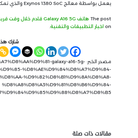
يعمل بواسطة معالج Exynos 1380 SoC والذي تمكن من تسجيل نتائج أعلى في نفس الاختبارات.
The post
هاتف Galaxy A16 5G قادم خلال وقت قريب بأفضل المواصفات في الفئة الاقتصادية
on
اخبار التطبيقات والتقنية
.
شارك هذه
مصدر الخبر: %AA%D9%81-galaxy-a16-5g
%D9%85-%D8%AE%D9%84%D8%A7%D9%84-
%D8%AA-%D9%82%D8%B1%D9%8A%D8%A8-
%D8%A8%D8%A3%D9%81%D8%B6%D9%84-
7%D9%84%D9%85%D9%88%D8%A7%D8%B5/
مقالات ذات صلة