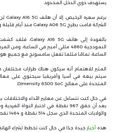
يستهدف ذوي الدخل المحدود.
برغم 
الشركة قامت بطرح Galaxy A06 5G منذ أيام قليلة وهذا هو أرخص هواتف سامسونج لعام 2024.
الساعة، تمامًا مثلما تفعل سامسونج مع جميع هوات
المتحدة على معالج Dimensity 6300 SoC.
في حال كنت تتساءل عن معايير الأداء والاختلافات ب
والولايات المتحدة الذي سجل 514 نقطة و 1464 نقطة على التوالي مع معالج Dimensity.
هذه
أخبار
جيدة جدًا في حال كنت تخطط لشراء الهات