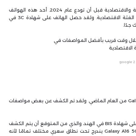
ستطلق سامسونج هواتف جديدة للفئة المتوسطة والاقتصادية قبل أن تودع عام 2024. أحد هذه الهواتف
سيكون Galaxy A16 5G الذي يستهدف مستخدمي الفئة الاقتصادية. ولقد حصل الهاتف على شهادة 3C في
جدًا.
google 2
سيأتي هاتف Galaxy A16 5G ليحل محل Galaxy A15 5G من العام الماضي. ولقد تم الكشف عن بعض مواصفات
الجدير بالذكر أن هاتف Galaxy S24 FE حصل مؤخرًا على شهادة BIS في الهند، والذي من المتوقع أن يتم الكشف
عنه بشكل رسمي في أكتوبر القادم. ولكن هاتف Galaxy A16 5G يندرج تحت نطاق سعري مختلف تمامًا لأنه