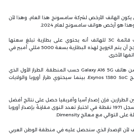
سعره الرخيص، إلا أن هاتف Galaxy A16 5G لن يكون الهاتف الأرخص لشركة سامسونج هذا العام، وهذا لأن
بالعودة إلى هاتف Galaxy A16 5G، فلقد كشفت قائمة 3C للهاتف أنه يحتوي على بطارية تبلغ سعتها
النموذجية 4860 مللي أمبير في الساعة، ومن المرجح أن يتم الترويج لهذه البطارية بسعة 5000 مللي أمبير في
فها الأخرى.
المثير للاهتمام أنه سيكون هناك طرازات مختلفان من هاتف Galaxy A16 5G حسب المنطقة. الطراز الأول الذي
سيتم بيعه في آسيا وأفريقيا سيحتوي على معالج Exynos 1380 SoC، بينما سيحتوي طراز أوروبا والولايات
ين الطرازين، فإن إصدار آسيا وأفريقيا حصل على نتائج أفضل
بعد أن حقق 967 نقطة في اختبار النواة الفردية وسجل 1971 نقطة في اختبار تعدد النوى مقارنةً بإصدار أوروبا
ف لأن الإصدار الذي سنحصل عليه في منطقة الوطن العربي