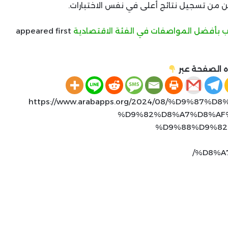
appeared first
 الصفحة عبر
https://www.arabapps.org/2024/08/%D9%87%D8%A7%D8-
%D9%82%D8%A7%D8%AF
%D9%88%D9%82
%D8%A