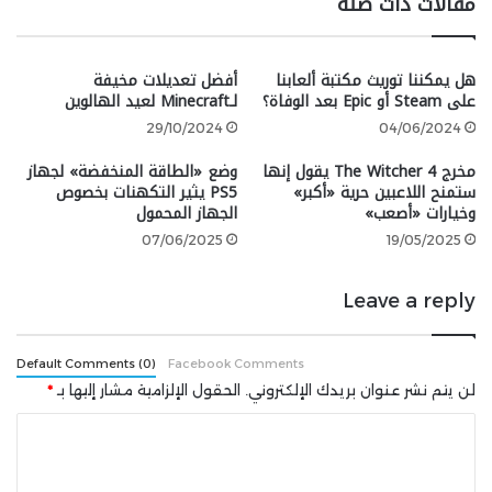
مقالات ذات صلة
“لقد تمت دعوتي إلى هنا ولم أتردد
لحظة في قبول الدعوة لأنني أحب
هل يمكننا توريث مكتبة ألعابنا
أفضل تعديلات مخيفة
على Steam أو Epic بعد الوفاة؟
لـMinecraft لعيد الهالوين
ألعاب الفيديو حقًا، وكأس العالم
29/10/2024
04/06/2024
للرياضات الإلكترونية وجهةٌ مثاليةٌ
مخرج The Witcher 4 يقول إنها
وضع «الطاقة المنخفضة» لجهاز
لذلك”.
ستمنح اللاعبين حرية «أكبر»
PS5 يثير التكهنات بخصوص
وخيارات «أصعب»
الجهاز المحمول
لقد كانت لدي بعض التوقعات قبل
07/06/2025
19/05/2025
وصولي، لكن ما رأيته فاق التوقعات–
Leave a reply
الأمر جنوني! فالمكان والمرافق
الموجودة هنا مذهلة، وكمحبٍ كبيرٍ
Default Comments (0)
Facebook Comments
للألعاب، أنا مهتمٌ للغاية بصناعة
لن يتم نشر عنوان بريدك الإلكتروني.
الحقول الإلزامية مشار إليها بـ
*
الألعاب والرياضات الإلكترونية وواثقٌ
ا
من نمو هذه الصناعة بشكل هائل
ل
بفضل الأحداث الرائعة على غرار كأس