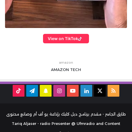
View on TikTok
amazon
AMAZON
TECH
ملخص
‫X
لينكدإن
‫YouTube
انستقرام
سناب
تيلقرام
TikTok
الموقع
تشات
RSS
طارق الجاسر - مقدم برنامج دبل كليك بإذاعة يو أف أم وصانع محتوى
Tariq Aljaser - radio Presenter @ Ufmradio and Content