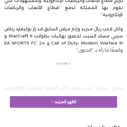
تاريخ قطاع الألعاب والرياضات الإلكترونية، وبالمجهودات التي
تقوم بها المملكة لدفع “قطاع الألعاب والرياضات
الإلكترونية”.
وكان لاعب ريال مدريد وإنتر ميلان السابق قد زار بوليفارد رياض
سيتي مساء السبت، لحضور نهائيات بطولات StarCraft II و
Call of Duty: Modern Warfare III و EA SPORTS FC 24
واصفًا ما رأه بـ “الجنون”.
google 2
وصرّح “سنايدر” عن حضوره كأس العالم للرياضات الإلكترونية
بقول:
اظهر المزيد