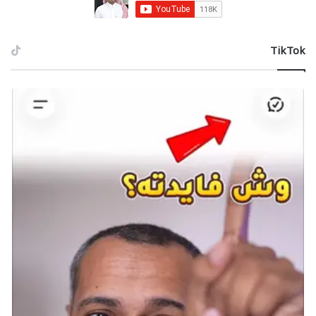
وفقًا لشبكة Games Radar فإن نقطتي القوة
الرئيستين للعبة هما المعارك والألغاز
‫TikTok
الألغاز تقدم صعوبة متوازنة بحسب معظم الإعلاميين
شارك هذه الصفحة عبر