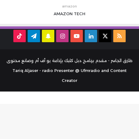
amazon
AMAZON
TECH
ملخص
‫X
لينكدإن
‫YouTube
انستقرام
سناب
تيلقرام
TikTok
الموقع
تشات
RSS
طارق الجاسر - مقدم برنامج دبل كليك بإذاعة يو أف أم وصانع محتوى
Tariq Aljaser - radio Presenter @ Ufmradio and Content
Creator