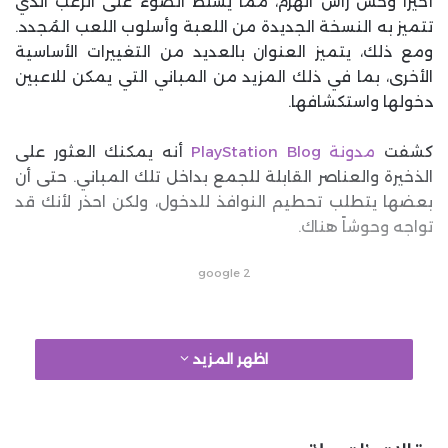
أخيراً وحش رأس الهرم، مما يسلط الضوء على الرعب الذي
تتميز به النسخة الجديدة من اللعبة وأسلوب اللعب المُجدد.
ومع ذلك، يتميز العنوان بالعديد من التغييرات الأساسية
الأخرى، بما في ذلك المزيد من المباني التي يمكن للاعبين
دخولها واستكشافها.
كشفت
مدونة PlayStation Blog
أنه يمكنك العثور على
الذخيرة والعناصر القابلة للجمع بداخل تلك المباني. حتى أن
بعضها يتطلب تحطيم النوافذ للدخول، ولكن احذر لأنك قد
تواجه وحوشاً هناك.
google 2
اظهر المزيد
أما بالنسبة للألغاز، فبينما أكد فريق Bloober Team وجود
ألغاز جديدة، يبدو أن بعضها يقدم ”تلميحات ذكية إلى اللعبة
الأصلية.“ وهذه الألغاز يمكنك أيضًا ضبط صعوبتها بشكل
منفصل عن القتال للتركيز على القصة.