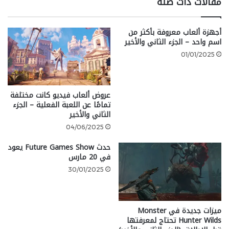
مقالات ذات صلة
تم التأكيد أيضًا على أن شقة Wood Side Apartment
أجهزة ألعاب معروفة بأكثر من
وشقة Blue Creek Apartment قد تغيرت ”بشكل كبير“ عن
اسم واحد – الجزء الثاني والأخير
التصميمات الأصلية. فأماكن الأعداء، والعناصر، والألغاز في
01/01/2025
مواقع مختلفة، مما يخلط الأمور على قدامى اللاعبين في
النسخة الأصلية. يبقى أن نرى ما إذا كان هذا ينطبق على
المناطق الأخرى.
عروض ألعاب فيديو كانت مختلفة
تمامًا عن اللعبة الفعلية – الجزء
إليكم 21 معلومة جديدة عن ريميك Silent Hill 2 من
الثاني والأخير
انطباعات الإعلاميين بعد التجربة:
04/06/2025
حدث Future Games Show يعود
الريميك يقدم مستويات صعوبة منفصلة للمعارك
في 20 مارس
والألغاز لتخصيص التجربة بالمستوى المناسب لك
30/01/2025
الأداء الصوتي لشخصية جيمس ممتاز ينجح في
الوصول إلى روعة الأداء الأصلي
المطورون يعترفون بأن المعارك ليست “سريعة” أو
ميزات جديدة في Monster
“سلسة” بنسبة 100% وذلك لأن المعارك ليست تركيز
Hunter Wilds تحتاج لمعرفتها
السلسلة الأصلي