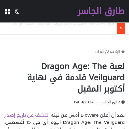
طارق الجاسر
ال
الوضع 
Sunbird تعود من جديد بميزة iMessage على أندرويد عبر نسخة تجريبية مفتوحة
الرئيسية
/
ألعاب
لعبة Dragon Age: The
Veilguard قادمة في نهاية
أكتوبر المقبل
طارق الجاسر
15/08/2024
بعد أن أعلن BioWare أمس عن نيته
الكشف عن تاريخ إصدار
Dragon Age: The Veilguard اليوم أي في 15 أغسطس،