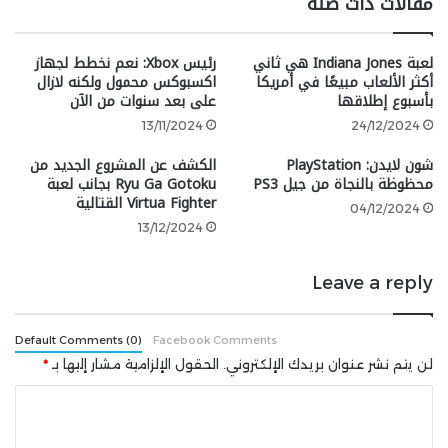
مقالات ذات صلة
أما من 3 سبتمبر فصاعدًا، سيبدأ IGN First تغطيته التي
تستمر لمدة شهر، مما يعني على الأرجح المزيد من عروض
لعبة Indiana Jones هي ثاني
رئيس Xbox: نعم نخطط لجهاز
اللعب، هناك أيضًا تلميح إلى المزيد من التفاصيل في
أكثر الألعاب مبيعًا في أمريكا
اكسبوكس محمول ولكنه لازال
سبتمبر وما بعده.
بأسبوع إطلاقها
على بعد سنوات من الآن
13/11/2024
24/12/2024
شون لايدن: PlayStation
الكشف عن المشروع الجديد من
محظوظة بالنجاة من جيل PS3
Ryu Ga Gotoku بجانب لعبة
Virtua Fighter القتالية
04/12/2024
13/12/2024
Dragon Age: The Veilguard
releases Oct 31st
Leave a reply
https://t.co/0fyFsln6HJ
pic.twitter.com/rfFQ1BTPNn
Default Comments (0)
Facebook Comments
لن يتم نشر عنوان بريدك الإلكتروني.
الحقول الإلزامية مشار إليها بـ
*
August 15,
— Wario64 (@Wario64)
ا
2024
ل