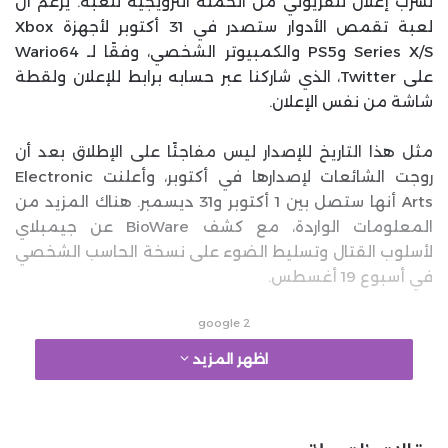
تسرب إعلان تلفزيوني من الحملة الترويجية للعبة. يُزعم أن
لعبة تقمص الأدوار ستصدر في 31 أكتوبر لأجهزة Xbox
Series X/S وPS5 والكمبيوتر الشخصي، وفقًا لـ Wario64
على Twitter، الذي شاركنا عبر حسابه برابط للإعلان ولقطة
شاشة من نفس الإعلان.
مثل هذا التاريخ للإصدار ليس مفاجئًا على الإطلاق بعد أن
روجت الشائعات لإصدارها في أكتوبر، وأعلنت Electronic
Arts أنها ستصل بين 1 أكتوبر و31 ديسمبر. هناك المزيد من
المعلومات الواردة، مع كشف BioWare عن جيمبلاي
لأسلوب القتال وتسليط الضوء على نسخة الحاسب الشخصي
في أسبوع 19 أغسطس.
google 2
اظهر المزيد
سيكون أسبوع 26 أغسطس هو أسبوع الرفاق، بينما يتميز
30 أغسطس بجلسة أسئلة وأجوبة للمطورين على Discord،