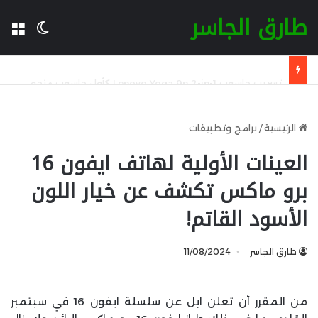
طارق الجاسر
ال
الوضع 
تسريب حاسوب Lenovo Yoga 9n 2-in-1 كأول حاسوب متحول مع شريحة Nvidia RTX Spark ARM
الرئيسية
/
برامج وتطبيقات
العينات الأولية لهاتف ايفون 16
برو ماكس تكشف عن خيار اللون
الأسود القاتم!
طارق الجاسر
11/08/2024
من المقرر أن تعلن ابل عن سلسلة ايفون 16 في سبتمبر