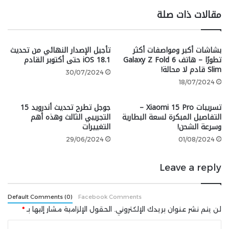
بعض خيارات الألوان لهاتف ايفون 16 برو ماكس.
مقالات ذات صلة
يُمكنكم رؤية خيارات الألوان الأربعة في الصورة أعلاه، والتي
يظهر فيها الهاتف باللون التيتانيوم الطبيعي/الرمادي،
بشاشات أكبر ومواصفات أكثر
تأجيل الإصدار النهائي من تحديث
والتيتانيوم الأبيض، والتيتانيوم الأسود. اللون الجديد هذه
تطورًا – هاتف Galaxy Z Fold 6
iOS 18.1 حتى أكتوبر القادم
Slim قادم لا محالة!
المرة هو التيتانيوم الوردي.
30/07/2024
18/07/2024
هذا
التسريب
يتناقض مع خبر موقع
MacRumors
الذي أشار
تسريبات Xiaomi 15 Pro –
جوجل تطرح تحديث أندرويد 15
إلى وجود لون برونزي جديد، والدليل على ذلك أن التسريب
التفاصيل المبكرة لسعة البطارية
التجريبي الثالث وهذه أهم
الجديد يؤكد على أن لون التيتانيوم الوردي هو اللون الذي
وسرعة الشحن!
التغييرات
سيستبدل لون التيتانيوم الأزرق.
29/06/2024
01/08/2024
Leave a reply
Default Comments (0)
Facebook Comments
لن يتم نشر عنوان بريدك الإلكتروني.
الحقول الإلزامية مشار إليها بـ
*
ا