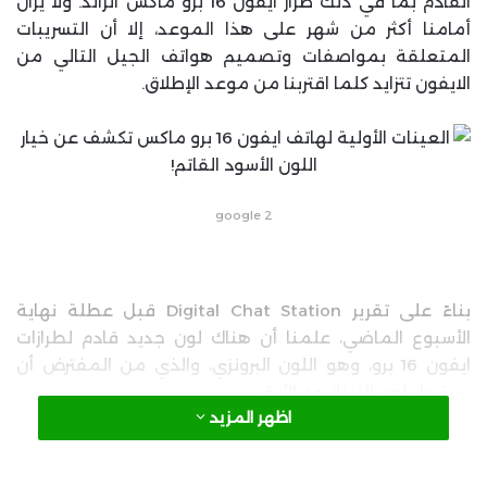
القادم بما في ذلك طراز ايفون 16 برو ماكس الرائد. ولا يزال
أمامنا أكثر من شهر على هذا الموعد، إلا أن التسريبات
المتعلقة بمواصفات وتصميم هواتف الجيل التالي من
الايفون تتزايد كلما اقتربنا من موعد الإطلاق.
google 2
بناءً على تقرير Digital Chat Station قبل عطلة نهاية
الأسبوع الماضي، علمنا أن هناك لون جديد قادم لطرازات
ايفون 16 برو، وهو اللون البرونزي، والذي من المفترض أن
يستبدل لون التيتانيوم الأزرق.
اظهر المزيد
اليوم، لدينا تسريب جديد من موقع MacRumors نقلاً عن
إحدى المصادر المطلعة على أخبار الصناعة والذي يؤكد