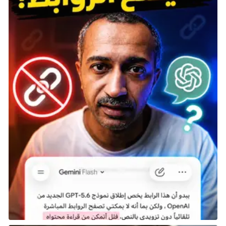
تلك اللعبة الورقية الآن تجربة قائمة بذاتها، وواحدة من أكثر
الألعاب المجانية على PS4 إدمانًا التي أدرجناها. بناءً على
النسخة الأصلية من Witcher 3، تعد Gwent لعبة بطاقات
قابلة للتنزيل بشكل مجاني تدور حول تخصيص سطح لعبك،
واستدعاء جميع أنواع الهجمات الرائعة والتعاويذ، والتفوق
على خصمك.
حتى إذا لم تكن من محبي عالم الفانتازيا العالي لـ CD
Projekt Red، فإن Gwent هي واحدة من أفضل الألعاب
المجانية على PS4 لأي شخص يريد لعبة بطاقات إدمانية.
ستحتاج إلى وضع بطاقاتك بعناية ولعبها بحكمة، وإلا ستجد
نفسك تفوز بفارق كبير في الجولة الأولى وتخسر الجولة
الثانية والثالثة. هناك اختيار للفصائل أيضًا لتكمل أسلوب
لعبك، مما يعني أن هناك الكثير لاستكشافه.
قم بتنزيل Gwent من متجر PlayStation
11. Brawlhalla