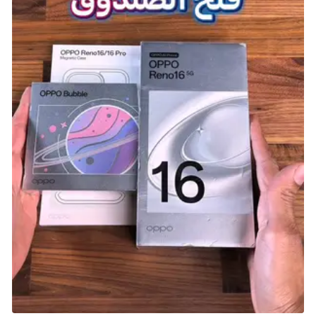
كانت Warframe موجودة منذ إطلاق PS4، ومازالت على
قائمة أفضل الألعاب المجانية على PS4 لأنها لا تزال تتطور.
في لعبة التصويب والخيال العلمي الجماعية هذه، تلعب
دور نينجا فضائي مستقبلي يتحكم في بدلة آلية تسمى
Warframe، والتي لديها هجماتها وقدراتها الفريدة. يمكنك
الانضمام إلى الأصدقاء لإنجاز مهام القصة الخاصة باللعبة
أو اختبار قوتك في القتال التنافسي، حيث تقاتل عبر نظام
شمسي في المستقبل البعيد.
تحصل Warframe باستمرار على شخصيات ومحتوى جديد،
مثل سفن الفضاء القابلة للتخصيص، والأقسام المفتوحة،
والمهام السينمائية، وبالطبع الأسلحة الإضافية. كل هذا
المحتوى يجعل هذه اللعبة اختيارًا رائعًا للأشخاص الذين
يريدون نهبًا وإطلاق النار عبر عوالم خيال علمي رائعة. إنها
رائعة إذا كنت تهتم بالمجتمع أيضًا، مع واحدة من أكثر
القواعد الجماهيرية نشاطًا ومعرضًا سنويًا للمعجبين أيضًا.