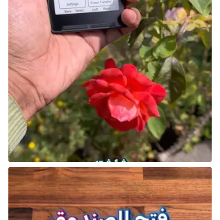
مع جمالية فانتازية غنية ومجموعة متزايدة من الأبطال،
تعد Paladins لعبة تصويب جماعية رائعة للأشخاص الذين لا
يريدون دفع المال من أجل Overwatch أو الغوص في
مجتمع Team Fortress 2 الراسخ، أو لأولئك الذين يحتاجون
إلى استراحة من أي منها.
قم بتنزيل Paladins من متجر PlayStation
13. Warframe