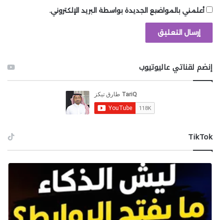
بمستوى Fortnite.
أعلمني بالمواضيع الجديدة بواسطة البريد الإلكتروني.
قم بتنزيل Fortnite من متجر PlayStation
10. Gwent
إنضم لقناتي عاليوتيوب
‫TikTok
تذكر Gwent، لعبة الورق من The Witcher 3 التي قضيت
وقتًا أكثر في لعبها مما فعلت في المهام الفعلية؟ أصبحت