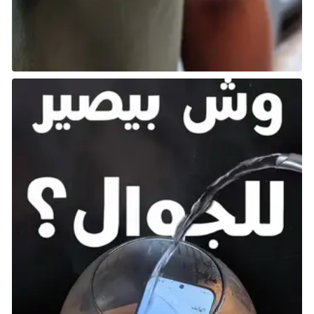
تدعم اللعبة كل شيء من معارك الفرق المحلية لأربعة
لاعبين إلى مباريات تنافسية شديدة عبر الإنترنت، ويمكنك
تجربة كل هذا مجانًا. الشيء الوحيد الذي يتعين عليك دفعه
هو الوصول الدائم إلى جميع شخصيات اللعبة؛ وإلا، يمكنك
اختيار من بين مجموعة محدودة ودورية من المقاتلين. حتى
إذا لم يكن أصدقاؤك يمتلكون جهاز PS4، يمكنك اللعب
معهم بفضل اللعب عبر الأنظمة مع Xbox One و Switch و
PC.
قم بتنزيل Brawlhalla من متجر PlayStation
12. Paladins