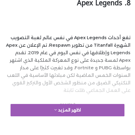
8. Apex Legends
تقع أحداث Apex Legends في نفس عالم لعبة التصويب
الشهيرة Titanfall من تطوير Respawn، تم الإعلان عن Apex
Legends وإطلاقها في نفس اليوم في عام 2019. تقدم
Apex لمسة جديدة على نوع المعركة الملكية الذي اشتهر
بواسطة PUBG و Fortnite، وقد تغيرت كثيرًا على مدار
السنوات الخمس الماضية لكن مبادئها الأساسية في اللعب
التكتيكي الضيق من منظور الشخص الأول والتركيز القوي
على العمل الجماعي ظلت ثابتة.
google 2
اظهر المزيد
أي شخص يعرف نوع الباتل رويال سيفهم الهدف الأساسي