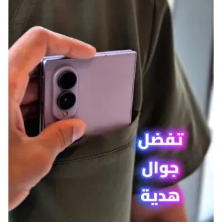
Brawlhalla هي الأقرب التي ستصل إليها للعب Super
Smash Bros. من بين أفضل الألعاب المجانية على PS4،
لكنها أكثر من مجرد نسخة مقلدة. تتميز لعبة القتال هذه
بجماليات فنية ثنائية الأبعاد مرسومة يدويًا، ومجموعة
ملونة من الشخصيات، ونظام قتال فريد يتيح لك التقاط
الأسلحة لتغيير أسلوب قتالك تمامًا في منتصف المباراة
أثناء سعيك لإسقاط خصمك من المسرح.