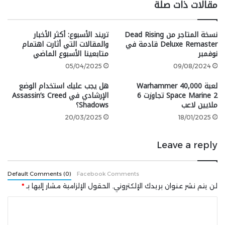
مقالات ذات صلة
على الفور. هدفك هو أن تكون آخر فريق من ثلاثة لاعبين
باقيًا من مجموعة بداية مكونة من 20 فريقًا (60 لاعبًا في
المجموع)، لكن Apex Legends تبرز عن منافسيها من خلال
نسخة المتاجر من Dead Rising
تريند الأسبوع: أكثر الأخبار
Deluxe Remaster قادمة في
والمقالات التي أثارت اهتمام
السماح لك بالاختيار من بين شخصيات مميزة، كل منها
نوفمبر
متابعينا الأسبوع الماضي
بقدراتها الخاصة (مثل Overwatch). هذا يخلق احتمالات لا
05/04/2025
09/08/2024
نهائية لكيفية وضع استراتيجيتك مع فريقك. نظام الإشارة
العبقري للعبة يسمح لك بتحديد المواقع والأسلحة
لعبة Warhammer 40,000
هل يجب عليك استخدام الوضع
والأعداء لزملائك دون قول كلمة، وحركة اللعب وإطلاق النار
Space Marine 2 تجاوزت 6
الإرشادي في Assassin’s Creed
ملايين لاعب
Shadows؟
سلسة جدًا.
20/03/2025
18/01/2025
قم بتنزيل Apex Legends من متجر PlayStation
Leave a reply
9. Fortnite Battle Royale
Default Comments (0)
Facebook Comments
لن يتم نشر عنوان بريدك الإلكتروني.
الحقول الإلزامية مشار إليها بـ
*
فورتنايت لا تحتاج حقًا إلى مقدمة. لقد هيمنت على مشهد
ا
الألعاب بدرجة لم نشهدها منذ Minecraft وأصبحت أكثر من
ل
مجرد لعبة فيديو. أصبحت الآن نقطة مرجعية ثقافية تم