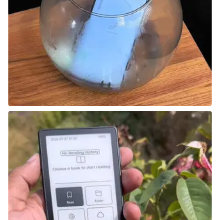
من السهل أن تتخلى عن Paladins باعتبارها نسخة رخيصة
من Overwatch للوهلة الأولى، لكن لعبة التصويب
الجماعية هذه لها خصائصها الخاصة، وكما يشير إرفاقها في
قائمة أفضل الألعاب المجانية على PS4، فهي لا تكلف شيئًا
للعب. تتميز Paladins عن بقية ألعاب إطلاق النار التي
تعتمد على الأبطال من خلال السماح لك بتخصيص
شخصيتك عبر بطاقات قابلة للتحصيل، مما يضيف مستوى
إضافيًا من الاستراتيجية إلى قتال اللعبة القائم على الهدف.
ستقوم إما بالاستيلاء على النقاط، أو دفع الأحمال إلى
قاعدة خصمك، أو هزيمة أكبر عدد ممكن في القتال
المباشر، معززًا بمزيج من الثيمات والتصاميم الفانتازية
والخيال العلمي.