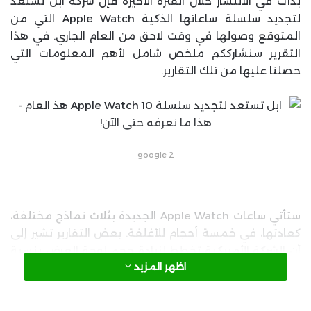
بدأت في الانتشار خلال الفترة الأخيرة فإن شركة ابل تستعد
لتجديد سلسلة ساعاتها الذكية Apple Watch التي من
المتوقع وصولها في وقت لاحق من العام الجاري. في هذا
التقرير سنشارككم ملخص شامل لأهم المعلومات التي
حصلنا عليها من تلك التقارير.
google 2
ستأتي ساعات Apple Watch الجديدة بثلاث نماذج مختلفة،
كعادتها، في خمسة أحجام للأغلفة. بعض التقارير تشير إلى
أن الشركة الأمريكية تخطط لزيادة حجم لوحة العرض بنسبة
اظهر المزيد
12% وستصبح أغلفة الساعات أطول قليلاً مقارنةً بسابقتها.
قد تكون هذه هي أهم التغييرات الملحوظة في التصميم
وفقًا لتقارير موقع MacRumors.