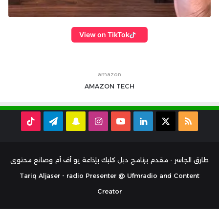
View on TikTok
amazon
AMAZON
TECH
ملخص
‫X
لينكدإن
‫YouTube
انستقرام
سناب
تيلقرام
TikTok
الموقع
تشات
RSS
طارق الجاسر - مقدم برنامج دبل كليك بإذاعة يو أف أم وصانع محتوى
Tariq Aljaser - radio Presenter @ Ufmradio and Content
Creator