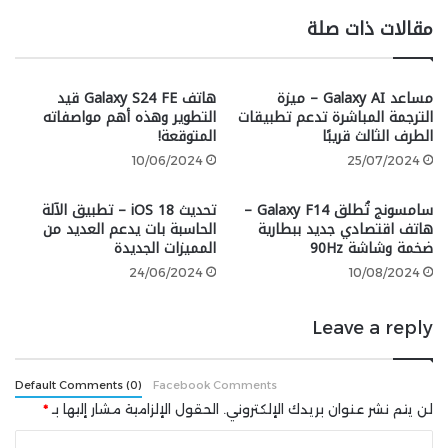
مقالات ذات صلة
اعتمد تصميم ساعة Apple Watch SE الجيل الأول والجيل
الثاني على نفس تصميم ساعة Apple Watch من الجيل
الرابع التي تم إطلاقها في عام 2018. ولكن ستحصل ساعة
مساعد Galaxy AI – ميزة
هاتف Galaxy S24 FE قيد
Apple Watch SE الجيل الثالث على تصميم مماثل لساعة
الترجمة المباشرة تدعم تطبيقات
التطوير وهذه أهم مواصفاته
الطرف الثالث قريبًا
المتوقعة!
Apple Watch الجيل السابع التي تم طرحها بالأسواق في عام
10/06/2024
25/07/2024
2021.
سامسونج تُطلق Galaxy F14 –
تحديث iOS 18 – تطبيق الآلة
من
المتوقع
أن يحدث هذا فرقًا ملحوظًا في مظهر الساعة
هاتف اقتصادي جديد ببطارية
الحاسبة بات يدعم العديد من
الاقتصادية لكي تبدو أكثر حداثة مقارنةً بالجيلين السابقين
ضخمة وشاشة 90Hz
المميزات الجديدة
منها. إذا كانت هذه المعلومة صحيحة، فهذا يشير إلى
24/06/2024
10/08/2024
تصميم أكثر نحافة وشاشة أكبر حجمًا. يُقال أن شركة ابل
تخطط لإيقاف أصغر نموذج من حجم الإطارات لساعة Apple
Leave a reply
Watch الأساسية.
Facebook Comments
للتذكير، تم طرح الجيل الأول والثاني والثالث من ساعة Apple
Default Comments (0)
لن يتم نشر عنوان بريدك الإلكتروني.
الحقول الإلزامية مشار إليها بـ
*
Watch مع غلاف قياس 38 ملم، تم زيادة حجم الغلاف مع
الجيل الرابع إلى 40 ملم، ثم تم زيادة حجم الغلاف مرة أخرى
ا