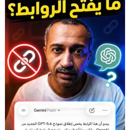
apple-watch-10-%D9%87%D8%B0-
%D8%A7%D9%84%D8%B9%D8%A7%D9%85-
%D9%87%D8%B0%D8%A7/