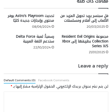
مقالات ذات صلة
أمر في أذهاننا كثيرًا.
فل سبنسر يريد تحويل المزيد من
تحديث Astro’s Playroom يوفر
الألعاب إلى أفلام ومسلسلات
محتوى وإنجازات جديدة كليًا
08/06/2024
20/03/2025
وأوضح أيضًا أن الفريق تعلم الكثير من الدروس بعد فشله
مع Cyberpunk 2077، لذلك لم يعد
CDPR
هو نفس
مجموعة Resident Evil Origins
رسمياً: لعبة Delta Force
الاستوديو الذي كان عليه من قبل، و يأمل Pawel Sasko أن
Collection بطريقها إلى Xbox
ستدعم اللغة العربية
Series X/S
ينعكس هذا النمو على الجزء الثاني من Cyberpunk 2077.
22/10/2024
21/01/2025
شارك هذه الصفحة عبر
Leave a reply
Default Comments (0)
Facebook Comments
لن يتم نشر عنوان بريدك الإلكتروني.
الحقول الإلزامية مشار إليها بـ
*
ا
ل
ت