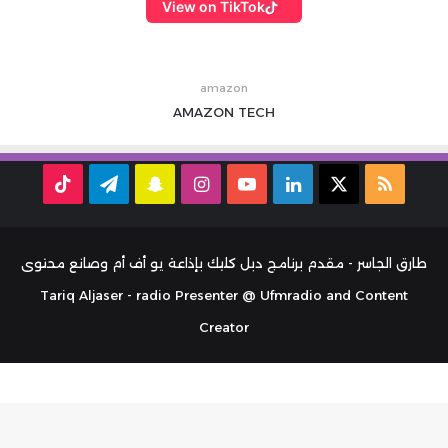
View on TikTok
amazon
AMAZON
TECH
ملخص
‫X
لينكدإن
‫YouTube
انستقرام
سناب
تيلقرام
TikTok
الموقع
تشات
RSS
طارق الجاسر - مقدم برنامج دبل كليك بإذاعة يو أف أم وصانع محتوى
Tariq Aljaser - radio Presenter @ Ufmradio and Content
Creator