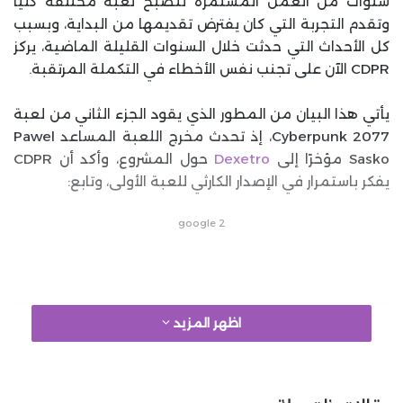
سنوات من العمل المستمرة لتصبح لعبة مختلفة كليًا
وتقدم التجربة التي كان يفترض تقديمها من البداية، وبسبب
كل الأحداث التي حدثت خلال السنوات القليلة الماضية، يركز
CDPR الآن على تجنب نفس الأخطاء في التكملة المرتقبة.
يأتي هذا البيان من المطور الذي يقود الجزء الثاني من لعبة
Cyberpunk 2077، إذ تحدث مخرج اللعبة المساعد Pawel
Sasko مؤخرًا إلى
Dexetro
حول المشروع، وأكد أن CDPR
يفكر باستمرار في الإصدار الكارثي للعبة الأولى، وتابع:
google 2
اظهر المزيد
إن التأكد من أننا لا نكرر أي أخطاء هو