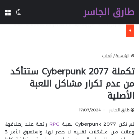
طارق الجاسر
ال
الوضع 
أمازون برايم فيديو يدعم تقنية Samsung HDR10+ Advanced لتحسين جودة الصورة
الرئيسية
/
ألعاب
تكملة Cyberpunk 2077 ستتأكد
من عدم تكرار مشاكل اللعبة
الأصلية
طارق الجاسر
17/07/2024
لم تكن Cyberpunk 2077 لعبة
RPG
رائعة عند إطلاقها،
وعانت من مشكلات تقنية لا حصر لها، واستغرق الأمر 3