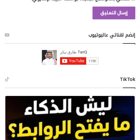
إنضم لقناتي عاليوتيوب
‫TikTok