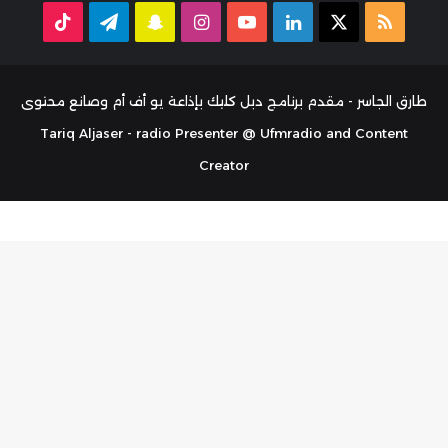
ملخص
‫X
لينكدإن
‫YouTube
انستقرام
سناب
تيلقرام
TikTok
الموقع
تشات
RSS
طارق الجاسر - مقدم برنامج دبل كليك بإذاعة يو أف أم وصانع محتوى
Tariq Aljaser - radio Presenter @ Ufmradio and Content
Creator