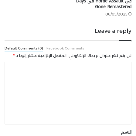
في Horde Assault في Days
Gone Remastered
06/05/2025
Leave a reply
شارك هذه الصفحة عبر
Default Comments (0)
Facebook Comments
لن يتم نشر عنوان بريدك الإلكتروني.
الحقول الإلزامية مشار إليها بـ
*
ا
ل
ت
ع
ل
ي
ق
*
الاسم