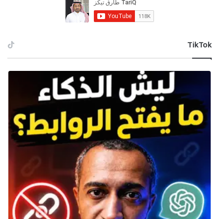
‫TikTok