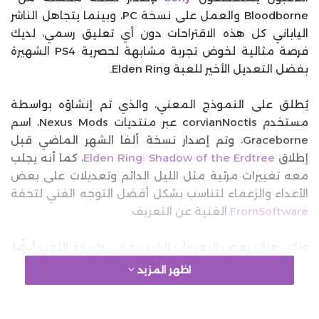
Bloodborne والعمل على نسخة PC، وبينما يتجاهل الناشر
الياباني كل هذه الاقتراحات دون أي تعليق رسمي، لديك
فرصة مثالية لخوض تجربة مشابهة لحصرية PS4 الشهيرة
بفضل التعديل الأخير للعبة Elden Ring.
يُطلق على النموذج المعني، والذي تم إنشاؤه بواسطة
مستخدم corvianNoctis عبر منتديات Nexus Mods، اسم
Graceborne، وتم إصدار نسخة ألفا الشهر الماضي قبل
إطلاق
Elden Ring: Shadow of the Erdtree
، كما أنه يجلب
معه تغييرات مرئية مثل الليل الدائم وتعديلات على بعض
الأعداء والزعماء لتناسب بشكل أفضل التوجه الفني لتحفة
FromSoftware
الغنية عن التعريف.
ولكن هناك بعض التغييرات الرئيسية في طريقة اللعب أيضًا.
لا يوجد أي عتاد، لذا ستتمكن من القيام بخطوات سريعة
اظهر المزيد
بأسلوب Bloodborne عندما تكون محاصرًا في مواجهة
الأعداء، كما أصبح التفادي باستخدام الأسلحة أمرًا ممكنًا الآن
أيضًا، ناهيك عن استخدام “أسلوب الشفاء” المعتمد على