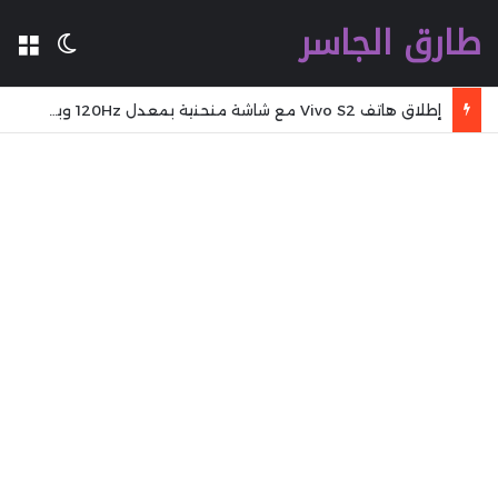
طارق الجاسر
ال
الوضع 
إطلاق هاتف Vivo S2 مع شاشة منحنية بمعدل 120Hz وبطارية بسعة 7,050mAh