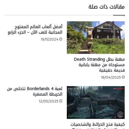
مقالات ذات صلة
الدماء، مما يعني أن قواريرك ستشفي نسبًا معينة من
صحتك بدلاً من كمية ثابتة.
أفضل ألعاب العالم المفتوح
تمت إضافة خمسة أسلحة نارية في إصدار ألفا، إلى جانب 35
المجانية للعب الآن – الجزء الرابع
سلاحًا و 17 سلاحًا خادعًا (نوع من الأسلحة في Bloodborne
19/11/2024
يمكن تحويله إلى أشكال مختلفة)، و 22 مجموعة جديدة
من الدروع.
مهنة بطل Death Stranding
مستوحاة من مهنة يابانية
google 2
قديمة حقيقية
18/04/2025
لعبة Borderlands 4 تتخلص من
الخريطة المصغرة
12/05/2025
كيفية فتح الخرائط والشخصيات