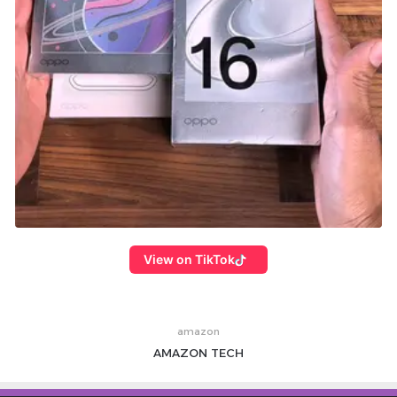
View on TikTok
amazon
AMAZON
TECH