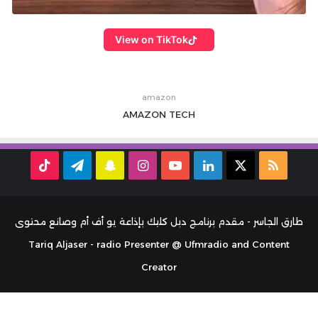
View on TikTok
amazon
AMAZON
TECH
ملخص
‫X
لينكدإن
‫YouTube
انستقرام
سناب
تيلقرام
TikTok
الموقع
تشات
RSS
طارق الجاسر - مقدم برنامج دبل كليك بإذاعة يو أف أم وصانع محتوى
Tariq Aljaser - radio Presenter @ Ufmradio and Content
Creator