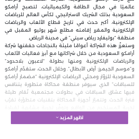
عالميًا في مجال الطاقة والكيميائيات، لتصبح أرامكو
السعودية بذلك الشريك الاستراتيجي لكأس العالم للرياضات
الإلكترونية، أكبر حدث في تاريخ قطاع الألعاب والرياضات
الإلكترونية والمقرر إقامته مطلع شهر يوليو المقبل في
منطقة “بوليفارد رياض سيتي” في مدينة الرياض.
وستعزّز هذه الشراكة أعوامًا مليئة بالنجاحات حققتها شركة
أرامكو السعودية من خلال شراكاتها مع أبرز فعاليات الألعاب
والرياضات الإلكترونية ومنها بطولة “لاعبون بلاحدود”
و”موسم الجيمرز: أرض الأبطال”. وخلال الحدث، ستقدّم أرامكو
السعودية للزوّار ومحبّي الرياضات الإلكترونية “مضمار أرامكو
للسباقات” الذي سيوفر منطقة محاكاة متطورة يتنافس
فيها عشاق السباقات في بطولات مجتمعية تُقام طيلة
فترة الحدث. وتتميّز أجهزة المحاكاة بتقنيات متطوّرة تقرّب
تجربة المستخدم من الواقع وتوفّر تجربة مشابهة لقيادة
سيارة فورمولا 1، وهذا ما سيجعلها الوجهة الأبرز لعشاق
اظهر المزيد
سباقات المحاكاة.
وتمتاز أرامكو السعودية بتنوعها وحيويتها وذلك عبر
جهودها الرائدة في تقديم تخصصات العلوم والتكنولوجيا