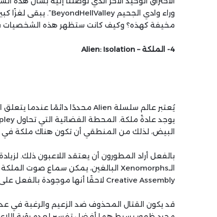
الاختراق الوحيد الآخر الذي توصلنا إليه بشأن هذه ا
مخيفة كهذه؟ وكيف كانت ستظهر هذه الشخصيات فيها
4- الملكة – Alien: Isolation
البيض، لذلك من المنطقي أن تكون هناك ملكة في م
بالفعل أراد المطورون أن يعتقد اللاعبون ذلك. لزياد
Creative Assembly لاحقًا أنها موجودة بالفعل على متن المحطة طوال فترة اللعب.
قد يكون القتال المحذوف ضد الزعيم والرغبة في عدم 
مجرد ظهور بسيط هما أفضل تفسير لعدم رؤية اللاعبي