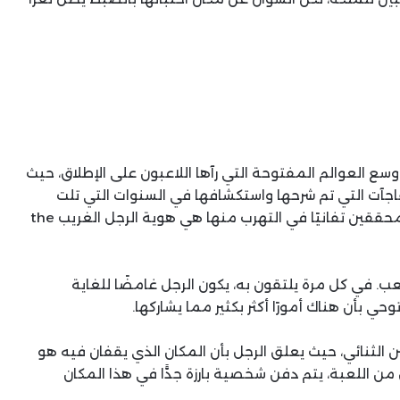
Red Dead Redem واحدة من أوسع العوالم المفتوحة التي رآها اللاعبون على الإطلاق، حيث
فاجآت التي تم شرحها واستكشافها في السنوات التي تلت
إصدارها. ومع ذلك، فإن أحد الألغاز التي استمر أكثر المحققين تفانيًا في التهرب منها هي هوية الرجل الغريب the
لعب. في كل مرة يلتقون به، يكون الرجل غامضًا للغاية
حي بأن هناك أمورًا أكثر بكثير مما يشاركها.
 الثنائي، حيث يعلق الرجل بأن المكان الذي يقفان فيه هو
 اللعبة، يتم دفن شخصية بارزة جدًّا في هذا المكان