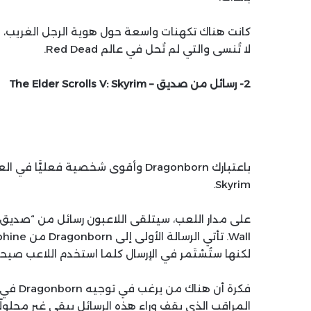
كانت هناك تكهنات واسعة حول هوية الرجل الغريب، وبغ
لا تُنسى والتي لم تُحل في عالم Red Dead.
2- رسائل من صديق – The Elder Scrolls V: Skyrim
باعتبارك Dragonborn وأقوى شخصية فع
Skyrim.
لكنها ستُسْتَمر في الإرسال كلما استخدم اللاعب صيحة
فكرة أن
المراقب الذي يقف وراء هذه الرسائل يبقى غير محلولًا