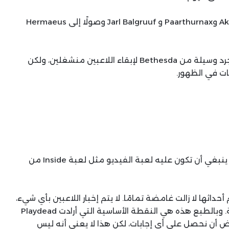
تتراوح النظريات حول هوية هذا “الصديق” من Akatosh وPaarthurnax و Jarl Balgruuf وصولًا إلى Hermaeus
الحقيقة ربما تكون لا شيء من هؤلاء، وربما تكون مجرد وسيلة من Bethesda لإبقاء اللاعبين منشغلين، ولكن
ت في الظهور.
كل فترة، يظهر عنوان يتمكن من تفكيك القواعد لما ينبغي أن تكون عليه لعبة الفيديو مثل لعبة Inside من
حداثها لا زالت غامضة تمامًا. لا يتم إخبار اللاعبين بأي شيء،
وقد حافظ المطورون على الصمت منذ إطلاق اللعبة. وبالطبع هذه هي النقطة الأساسية التي أرادت Playdead
 أن نحصل على أي إجابات، لكن هذا لا يعني أنه ليس