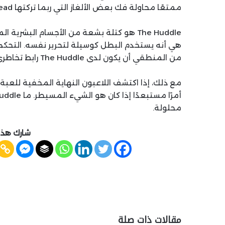
ممتعًا محاولة فك بعض الألغاز التي ربما تركتها Playdead وراءها، تحديدًا حول الكيان المسمى The Huddle.
The Huddle هو كتلة بشعة من الأجسام البش
هي أنه يستخدم البطل كوسيلة لتحرير نفسه. التحكم 
من المنطقي أن يكون لدى The Huddle رابط تخاطري يمكنه من خلاله سحب البطل كدمية.
محلولة.
شارك هذه
مقالات ذات صلة