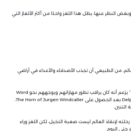
ض النظر عنها، يظل هذا اللغز واحدًا من أكثر الألغاز التي
ليًّا في العالم، من الطبيعي أن تجذب الأصدقاء والأعداء في أراضي
على مدار اللعب، سيتلقى اللاعبون رسائل من “صديق” يزعم أنه كان يراقب تطور مهاراتهم ويوجههم نحو Word
Wall. تأتي الرسالة الأولى إلى Dragonborn من Delphine بعد الحصول على The Horn of Jurgen Windcaller،
 التنين.
 هناك من يرغب في توجيه Dragonborn في رحلته لإنقاذ العالم ليست صعبة التخيل، لكن اللغز وراء
 حتى اليوم.