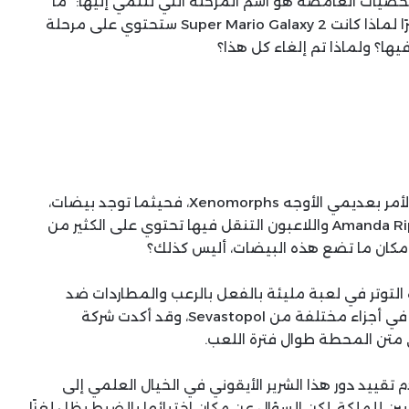
لشخصيات الغامضة هو اسم المرحلة التي تنتمي إليها: “ما
وراء وادي الجحيم BeyondHellValley”. يبقى لغزًا كبيرًا لماذا كانت Super Mario Galaxy 2 ستحتوي على مرحلة
؟ ولماذا تم إلغاء كل هذا؟
يُعتبر عالم سلسلة Alien محددًا دائمًا عندما يتعلق الأمر بعديمي الأوجه Xenomorphs، فحيثما توجد بيضات،
يوجد عادةً ملكة. المحطة الفضائية التي تحاول Amanda Ripley واللاعبون التنقل فيها تحتوي على الكثير من
كان ما تضع هذه البيضات، أليس كذلك؟
ة التوتر في لعبة مليئة بالفعل بالرعب والمطاردات ضد
الـXenomorphs البالغين، يمكن سماع صوت الملكة في أجزاء مختلفة من Sevastopol، وقد أكدت شركة
تقييد دور هذا الشرير الأيقوني في الخيال العلمي إلى
ن للملكة، لكن السؤال عن مكان اختبائها بالضبط يظل لغزًا