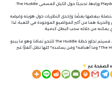
رية المتصلة ببعضها بعضًا، وإحدى النظريات حول هويته وغرضه
والحرية هما من أكبر المواضيع الموجودة في اللعبة، لذا
مع ذلك، إذا اكتشف اللاعبون النهاية المخفية للعبة، فسيتم تجاوز خطة The Huddle للتحرر تمامًا، وهو ما يبدو
أمرًا مستبعدًا إذا كان هو الشيء المسيطر. ما The Huddle؟ وما أهدافه؟ ومَن يساعده؟ كلها تظل ألغازًا غير
 الصفحة عبر