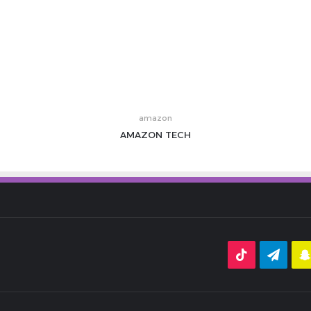
amazon
AMAZON
TECH
قرام
سناب
تيلقرام
‫TikTok
تشات