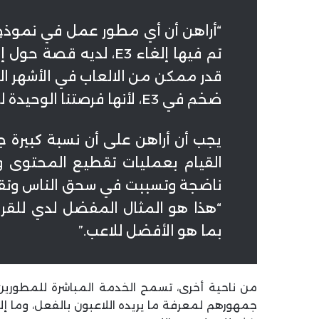
قدر ممكن من الالعاب في الأشهر الث
ضخم في E3، لأنها فرصتنا الوحيدة للتحدث إلى جمهورنا قبل إطلاق اللعبة “.
القيام بعمليات تقطيع المحتوى و
ناضجة وتسببت في سحق الناس وتقد
“هذا هو المثال المفضل لدي للقرارا
بما هو الأفضل للاعب.”
من ناحية أخرى، تسمح الخدمة المباشرة للمطورين
جمهورهم لمعرفة ما يريده اللاعبون بالفعل، وما إ