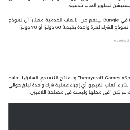
ومؤخراً خرج منتج تنفيذي سابق لـ Halo و Destiny في Bungie ليدفع عن الألعاب الخدمية معتبراً أن نموذج
رة واحدة بقيمة 60 دولارًا أو 70 دولارًا.
google 2
وفي حديثه إلى PC Gamer، قال الرئيس التنفيذي لشركة Theorycraft Games والمنتج التنفيذي السابق لـ Halo:
ة التقليدية لشراء ألعاب الفيديو، أي إجراء عملية شراء واحدة تبلغ حوالي