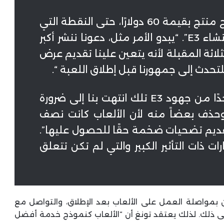
“أراهن أن أي مطور عمل في نموذج منتج بقيمة 60 دولارًا، حتى النقطة التي
تم فيها إلغاء E3، لديه قصة حول إنشاء E3”. “يبدو الأمر مثل، دعونا ننشر أكبر
لاثة المقبلة لأنه يتعين علينا تقديم عرض
يجب أن أراهن على أن نسبة كبيرة جدًا من جهود E3 تلك انتهت بنا إلى ضرورة
حذف بعضاً منه لأن الألعاب كانت نصف
يم تضحيات ضخمة حقًا للحصول عليها”.
ت ذات التأثير الكبير والتي لم تكن تتعلق
 بمواصلة العمل على الألعاب بعد الإطلاق، والتواصل مع
لى ذلك. لذلك يعتقد تونغ أن “الألعاب كنموذج خدمة أفضل