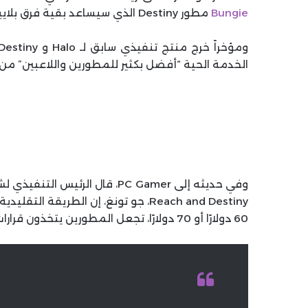
Bungie
مطور Destiny الذي سيساعد بقية فرق بلاييستيشن لتطوير ألعاب خدمية.
الخدمة الحية “أفضل بكثير للمطورين واللاعبين” من نموذج الشراء لم
Reach and Destiny، جو تونغ، إن الطريق
60 دولارًا أو 70 دولارًا، تجعل المطورين يتخذون قرارات لم تكن “في محلها وليست في مصلحة اللاعبين.