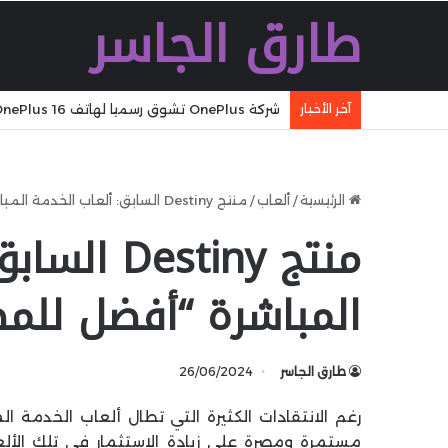
طارق الجاسر
آخر الأخبار
شركة Ugreen تطلق شاحنا سريعا جديدا بقدرة 160 W بتقنية GaN مع تقنية WiFi وكابل مدمج وشاشة
الرئيسية
/
ألعاب
/
منتج Destiny السابق: ألعاب الخدمة المباشرة “أفضل للمطورين واللاعبين”
منتج estiny
المباشرة “أفضل للمط
طارق الجاسر
26/06/2024
رغم الانتقادات الكثيرة التي تطال ألعاب الخدمة ال
مستمرة ومصرة على زيادة الاستثمار في تلك الأل