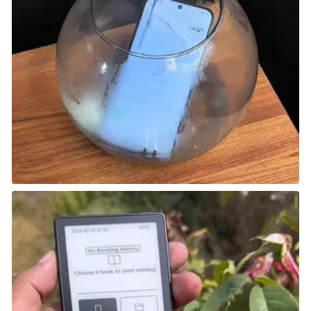
كانت شركة Sony متحمسة للغاية، حيث أعلنت عن الخدمة
قبل أن يصبح PS Home جاهزًا، والنتيجة شكاوى المعجبون
من عدم وجود الكثير للقيام به في هذا العالم الافتراضي،
وفي النهاية لم يتجاوز PS Home المرحلة التجريبية مطلقًا،
ومازال يُعرف كفكرة فاشلة مع بعض الإمكانات.
الفشل في إضافة قيمة لجهاز
PlayStation Vita ودفع اللاعبين لاقتنائه