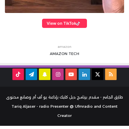
View on TikTok
amazon
AMAZON
TECH
ملخص
‫X
لينكدإن
‫YouTube
انستقرام
سناب
تيلقرام
TikTok
الموقع
تشات
RSS
طارق الجاسر - مقدم برنامج دبل كليك بإذاعة يو أف أم وصانع محتوى
Tariq Aljaser - radio Presenter @ Ufmradio and Content
Creator