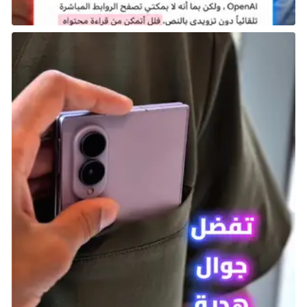
العلاقات العامة يجب أن تكون مثالية حتى يتم بيع المنصة
بالشكل المرجو، وكان خطأ Sony في هذا الصدد هو إعلانها
المستمر عن التوقعات بمبيعات ضخمة لجهاز PS3، إلا أن
التقارير الإعلامية قدمت أدلة على فشل الشركة اليابانية في
تحقيق أهدافها، مما أدى إلى تقليص قيمة العلامة
التجارية، وجعل جهاز PS3 يبدو كمنصة منخفضة الجودة.
في يوليو 2008، ذهب الرئيس التنفيذي لشركة SCE، كاز
هيراي، إلى حد الادعاء بأن جهاز PS3 سيبيع 150 مليون وحدة!
وقد ضمنت اتجاهات المبيعات أن ذلك مستحيل، ولكن بدلاً
من الاعتراف بفشلها، تمسكت الشركة بهذا الادعاء، وبحلول
نهاية عمر جهاز PS3، كان قد تم بيع 87 مليون وحدة، أي
حوالي نصف التوقعات، بل أن Xbox 360 كان متفوقًا على
منصة Sony طوال عمر الجيل تقريبًا إلا أن آخر عامين
والعناوين الحصرية المميزة مثل The Last of Us ساعدت
في نجاح PS3 رغم معاناة المطورين في العمل على
المنصة بسبب التعقيدات التقنية، مما جعل Xbox 360
الجهاز المفضل لمعظم فرق التطوير حول العالم.