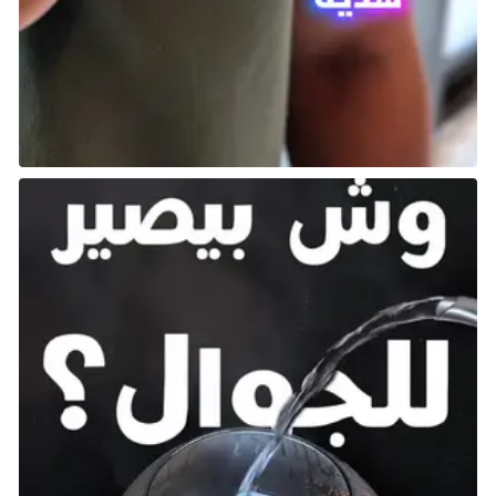
PlayStation Home
كان PlayStation Home بمثابة مقدمة لألعاب الواقع
الافتراضي التي بدأت شركة Sony تسويقها في نهاية
المطاف، وكان من المفترض أن يكون مركزًا للاعبين، فكر في
الأمر كنسخة عملية من Facebook، حيث يمكن للأشخاص
في جميع أنحاء العالم الالتقاء و”حضور” أحداث PS سويًا.