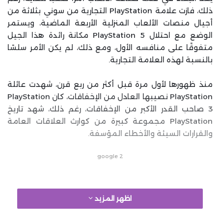
ذلك، فازت علامة PlayStation التجارية من سوني بثلاثة من
أجيال منصات الألعاب المنزلية الأربعة الماضية، ويستمر
الوضع مع احتلال PlayStation 5 مكانة رائدة هذا الجيل
متفوقًا على منافسه الأول، ومع ذلك، لم يكن الأمر سلسًا
بالنسبة لهذه العلامة التجارية.
منذ ظهورها لأول مرة قبل أكثر من ربع قرن، شهدت عائلة
PlayStation نصيبها العادل من الإخفاقات، كان PlayStation
3 صاحب القدر الأكبر من الإخفاقات، رغم ذلك، شهد تاريخ
PlayStation مجموعة كبيرة من كوارث العلاقات العامة
والقرارات السيئة والأخطاء المؤسفة.
google 2
اظهر المزيد
وكما استعرضنا في سلسلة مقالات سابقة
أكبر 10 أخطاء
ارتكبتها مايكروسوفت مع Xbox منذ ظهوره
، نركز اليوم على