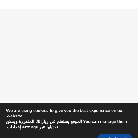
We are using cookies to give you the best experience on our
website.
You can manage them الموقع يستعلم عن زياراتك المتكررة ويمكن
تعديلها عبر
settings إعدادات
.