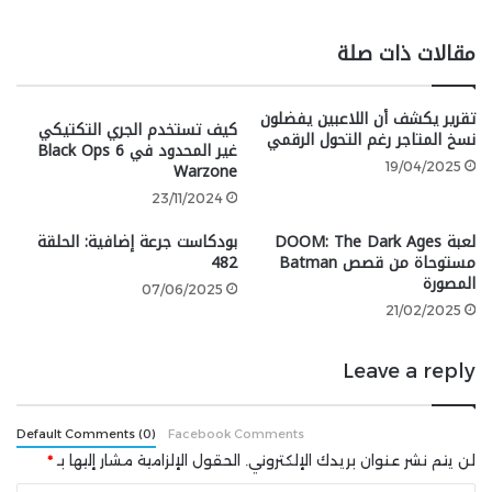
أكبر 10 أخطاء ارتكبتها سوني مع PlayStation منذ ظهوره.
مقالات ذات صلة
الإصدار المتأخر لجهاز PSP Go وغياب UMD
تقرير يكشف أن اللاعبين يفضلون
كيف تستخدم الجري التكتيكي
نسخ المتاجر رغم التحول الرقمي
غير المحدود في Black Ops 6
Warzone
19/04/2025
23/11/2024
لعبة DOOM: The Dark Ages
بودكاست جرعة إضافية: الحلقة
مستوحاة من قصص Batman
482
المصورة
07/06/2025
21/02/2025
Leave a reply
تم إصدار PSP Go في أواخر عام 2009 وتم إيقاف تصنيعه
Default Comments (0)
Facebook Comments
بالفعل في أوائل عام 2011، وكما هو واضح، كان توقيت
لن يتم نشر عنوان بريدك الإلكتروني.
الحقول الإلزامية مشار إليها بـ
*
الإصدار سيئًا من جانب Sony، ففي الوقت الذي كانت دورة