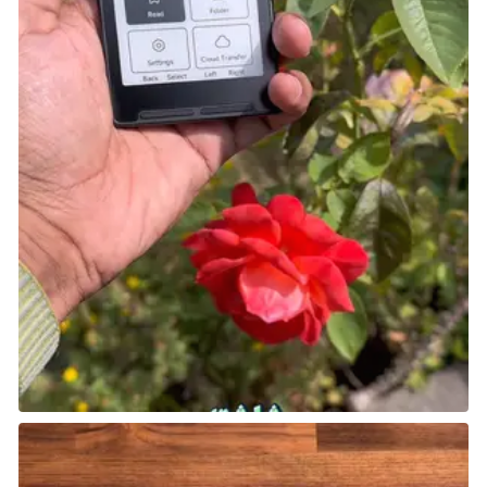
على الرغم من أن جهاز PS Vita كان لديه عدد قليل من
الألعاب المميزة، إلا أن الخطأ الأكبر في المنصة كان عدم
إيمان شركة Sony بها بشكل عام، كان الخطأ الكبير هنا هو
إنشاء جهاز Vita نفسه، حيث كان من الواضح في ذلك الوقت
أن سوق الأجهزة المحمولة قد تراجع بدرجة كبيرة.
مع سيطرة جهاز DS من Nintendo على الأحداث، لم تكن
هناك فرصة لنجاح Vita، ومع ذلك، فقد زادت الأمور سوءًا
بسبب النقص الشديد في ألعاب Vita، والنتيجة أن اللاعبون
أنفسهم لم يجدوا الدافع لشراء المنصة في ظل الألعاب
المحدود التي تقدمها والشح الواضح في عناوين الطرف
الاول الحصرية.
شارك هذه الصفحة عبر