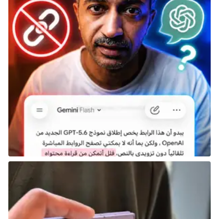
حظًا موفقًا في الوصول إليها!
هل تعلم أنه يمكنك بدء Shadow of the Erdtree بسرعة
كبيرة؟
على الرغم من أن Shadow of the Erdtree تم تقديمها
كتوسعة لنهاية اللعبة، إلا أنك لا تحتاج مطلقًا إلى الانتظار
حتى نهاية حملة اللعبة الرئيسية للانتقال إلى أرض الظل،
رغم ذلك، يصبح الأمر أسهل بالتأكيد عندما تكون في
مستوى أعلى مع عتاد أقوى عوضًا وإلا ستجد نفسك تعاني
مرارًا وتكرارًا.
للوصول إلى التوسعة مباشرة عليك اتباع الخطوات التالية:
ابدأ مهمة Varré (ستقابله في بداية اللعبة مباشرةً،
عندما تدخل Limgrave) والتي ستأخذك فعليًا إلى
التوسعة.