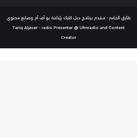
الموقع
تشات
RSS
طارق الجاسر - مقدم برنامج دبل كليك بإذاعة يو أف أم وصانع محتوى
Tariq Aljaser - radio Presenter @ Ufmradio and Content
Creator