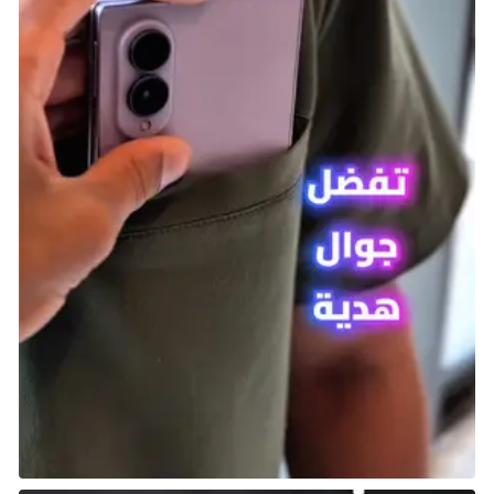
أكمل مهمة Varré للانتقال فوريًا لمواجهة Mohg,
Lord of Blood.
اطلع على
هذا المقال لمعرفة كيفية هزيمة Mohg,
.
Lord of Blood
بمجرد سقوط Mohg، اقترب من شرنقة Miquella لبدء
أحداث التوسعة.
بالنسبة للاعب جديد، لن يكون هذا أمرًا سهلاً، ولكن بالنسبة
للاعبين ذوي الخبرة أو أولئك الذين يبدأون في NG+، فربما
تحتاج إلى ساعة من العمل الشاق.
توسعة Elden Ring Shadow of the Erdtree باتت متاحة
بشكل رسمي لعشاق ألعاب السولز وفروم سوفتوير، وتعتبر
أضخم توسعة في تاريخ استوديو FromSoftware، وسبق أن
وصفها المخرج هيديتاكا ميازاكي بأنها
تتضمن مستوى
تحدي وزعماء أصعب من أي مشروع سابق قدمه المطور
الياباني
.