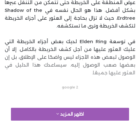
عرض المنطقة على الخريطة حتى تتمكن من التنقل عبرها
بشكل أفضل. هذا هو الحال نفسه في Shadow of the
Erdtree، حيث لا تزال بحاجة إلى العثور على أجزاء الخريطة
لتكشف الخريطة وترى ما تستكشفه.
في توسعة Elden Ring لديك بعض أجزاء الخريطة التي
عليك العثور عليها من أجل كشف الخريطة بالكامل. إلا أن
الوصول لبعض هذه الأجزاء ليس واضحًا على الإطلاق، بل إن
بعضها صعب الوصول إليه. سيساعدك هذا الدليل في
العثور عليها جميعًا.
google 2
اظهر المزيد
مكان خريطة Gravesite Plain Map
هذا هو أول وأسهل جزء من خريطة توسعة Elden Ring