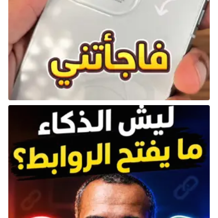
اتبع المسار جنوبًا بمحاذاة الشلال حتى تصل إلى زنزانة
محصنة تسمى Darklight Catacombs. انتقل عبر هذه
الزنزانة إلى نهايتها، حيث سيتعين عليك مواجهة Jori, Elder
Inquisitor.
بعد هزيمة جوري، ستتمكن من الوصول إلى الغابة
السحيقة. هذه المنطقة صعبة بشكل ملحوظ داخل
المحتوى القابل للتنزيل، وإذا تم رصدك سيطاردك نوع معين
من الأعداء بلا هوادة، وهناك خطر كبير من تلقي تأثير حالة
الجنون. يقع جزء الخريطة جنوب شرق الغابة السحيقة، لذا