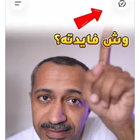
والآن، بالنسبة لجزء الخريطة الرابع، بمجرد وصولك إلى ساحل
سيروليان Cerulean Coast، ما عليك سوى التوجه جنوبًا من
أول موقع النعمة هناك. ستصادف قريبًا قطعة الخريطة
التي تنتظر العثور عليها.
مكان خريطة Abyss Map