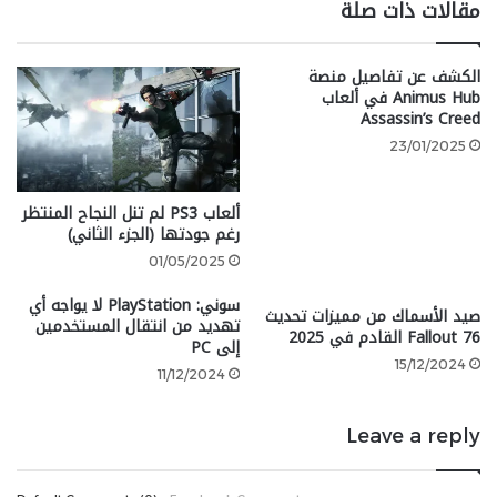
مقالات ذات صلة
يمكنك الحصول عليه في سهل القبور Gravesite Plain. عند
الانتقال الآني إلى عالم الظلال، ما عليك سوى التوجه شمالًا
الكشف عن تفاصيل منصة
من أول موقع نعمة هناك، وستجدها في انتظارك
Animus Hub في ألعاب
لالتقاطها.
Assassin’s Creed
23/01/2025
مكان خريطة Scadu Atlus Map
ألعاب PS3 لم تنل النجاح المنتظر
رغم جودتها (الجزء الثاني)
الجزء الثاني من الخريطة، والذي من المحتمل أن تصادفه
01/05/2025
بعد ذلك، هو لمنطقة Scadu Atlus ويقع شمال شرق
الخريطة السابقة. للوصول إليها، يجب عليك أولاً القيام برحلة
سوني: PlayStation لا يواجه أي
صيد الأسماك من مميزات تحديث
تهديد من انتقال المستخدمين
عبر قلعة إنسي وهزيمة ريلانا، فارس القمر التوأم أو Twin
Fallout 76 القادم في 2025
إلى PC
Moon Knight.
15/12/2024
11/12/2024
بمجرد خروجك من القلعة، ستخطو خطواتك الأولى إلى
Leave a reply
Scadu Atlus. على بعد خطوات قليلة أمامك، ستجد جزء
الخريطة التي تريد جمعها.