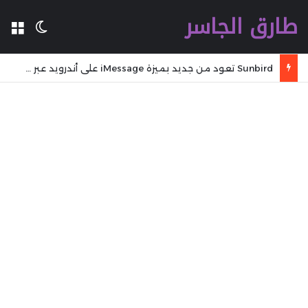
طارق الجاسر
ال
الوضع 
Sunbird تعود من جديد بميزة iMessage على أندرويد عبر نسخة تجريبية مفتوحة