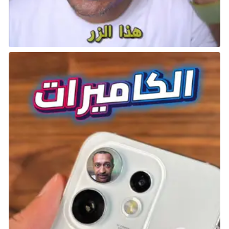
من المحتمل أن يكون هذا هو الجزء الأخير من الخريطة الذي
عليك الحصول عليه، وقد يكون الوصول إليه صعبًا، ولكن
لدينا التفاصيل التي تحتاجها. بافتراض أنك قد استكشفت
بالفعل Shadow Keep، توجه إلى موقع الطابق الأول من
مخزن بيت المتجر Store House في موقع النعمة وارجع
إلى الخلف، واستقل المصعد إلى الأسفل. بمجرد الخروج،
اتجه يسارًا بعد نزول السلالم وسرعان ما ستجد سلم يؤدي إلى
الأسفل.
اتبع السلم إلى الأسفل، ثم اسلك الطريق إلى اليسار عبر الماء
وانزل سلم آخر. استمر في التقدم إلى الأمام حتى تصل إلى
غرفة بها لوحة. في هذه الغرفة، يوجد حائط وهمي على
يمينك – هاجمه وتابع حتى تجد تابوت. تفاعل مع التابوت
للوصول إلى منطقة جديدة أسفل شادو كيب.