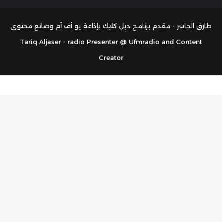
الموقع
تشات
RSS
طارق الجاسر - مقدم برنامج دبل كليك بإذاعة يو أف أم وصانع محتوى
Tariq Aljaser - radio Presenter @ Ufmradio and Content
Creator