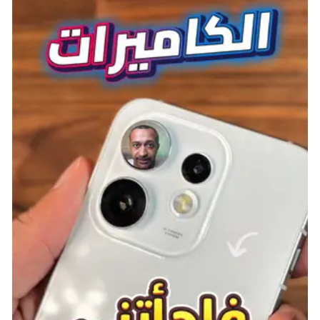
https://www.arabapps.org/2024/06/%D8%B3%D9%84
%D8%B3%D9%84%D8%A9-oppo-reno-
%D9%82%D8%B1%D9%8A%D8%A8%D9%8B%D8%A
7/