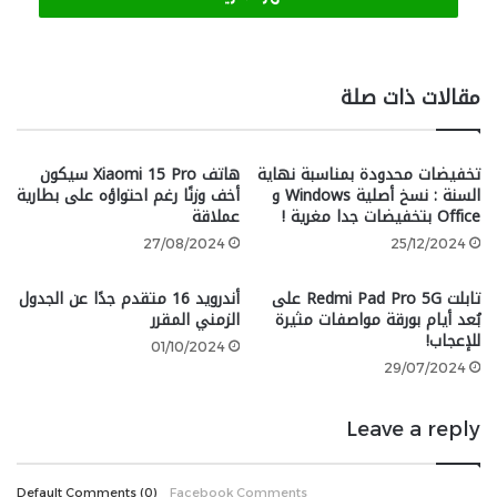
أوبو هي واحدة من العلامات التجارية الضخمة والبارزة في
عالم صناعة الهواتف الذكية، ولقد انضمت إليها شركة
مقالات ذات صلة
OnePlus منذ سنوات قليلة.
الآن، المؤسس المشاركة لشركة OnePlus هو المسؤول
تخفيضات محدودة بمناسبة نهاية
هاتف Xiaomi 15 Pro سيكون
الفعلي عن قسم المنتجات في شركة أوبو، ولقد علمنا
السنة : نسخ أصلية Windows و
أخف وزنًا رغم احتواؤه على بطارية
Office بتخفيضات جدا مغرية !
عملاقة
مؤخرًا أن شركة OnePlus تستعد لتقديم ميزات الذكاء
25/12/2024
27/08/2024
الاصطناعي التوليدي إلى هواتفها الرئيسية مثل OnePlus
12 و OnePlus 11 في وقت لاحق من هذا العام.
تابلت Redmi Pad Pro 5G على
أندرويد 16 متقدم جدًا عن الجدول
بُعد أيام بورقة مواصفات مثيرة
الزمني المقرر
ميزات الذكاء الاصطناعي التي
نتوقع رؤيتها من شركة
للإعجاب!
01/10/2024
OnePlus
ميزة AI GC لتحرير الصور وميزة Article
29/07/2024
Summaries لتلخيص المقالات الطويلة وميزة AI Call
Summarize لتلخيص المكالمات الهاتفية.
Leave a reply
أما فيما يتعلق بشركة أوبو، فإن الشركة تمتلك ثلاث خطوط
Facebook Comments
إنتاج رئيسية للهواتف الذكية، أهمها سلسلة Find N القابلة
Default Comments (0)