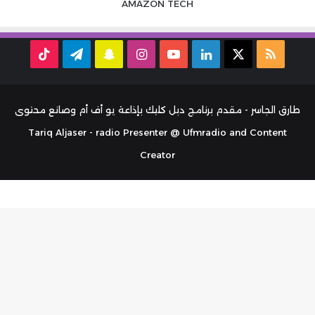
AMAZON
TECH
ملخص
‫X
لينكدإن
‫YouTube
انستقرام
سناب
تيلقرام
TikTok
الموقع
تشات
RSS
طارق الجاسر - مقدم برنامج دبل كليك بإذاعة يو أف أم وصانع محتوى
Tariq Aljaser - radio Presenter @ Ufmradio and Content
Creator