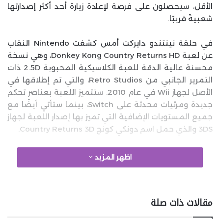
الأقل، سيحصلون على فرصة لإعادة زيارة أحد أكثر إصدارتها
شعبيةً قريبًا.
في حلقة نينتندو دايركت أمس كشفت Nintendo النقاب
عن لعبة Donkey Kong Country Returns HD، وهي نسخة
محسنة عالية الدقة للعبة الكلاسيكية المحبوبة 2.5D ذات
التمرير الجانبي من Retro Studios، والتي تم إطلاقها في
الأصل لجهاز Wii في عام 2010. ستتميز اللعبة بعناصر تحكم
جديدة ومرئيات محدثة على Switch، بينما ستأتي أيضًا مع
جميع المستويات الإضافية التي تميز بها إصدار اللعبة لجهاز
3DS والذي حمل اسم دونكي كونج Country Returns 3D.
google 2
اظهر المزيد
ستُطلق لعبة Donkey Kong Country Returns HD لجهاز
مقالات ذات صلة
Switch
Nintendo
في 16 يناير من العام المقبل. ولا تنس أن
هناك أيضاً تكملتها الممتازة Donkey Kong Country: