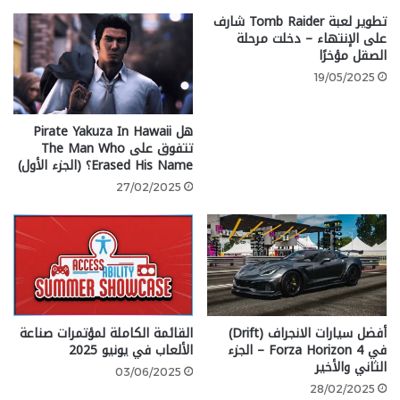
تطوير لعبة Tomb Raider شارف
Tropical Freeze، والتي تتوفر حالياً على Nintendo Switch.
على الإنتهاء – دخلت مرحلة
الصقل مؤخرًا
19/05/2025
هل Pirate Yakuza In Hawaii
تتفوق على The Man Who
Erased His Name؟ (الجزء الأول)
27/02/2025
شارك هذه الصفحة عبر
أفضل سيارات الانجراف (Drift)
القائمة الكاملة لمؤتمرات صناعة
في Forza Horizon 4 – الجزء
الألعاب في يونيو 2025
الثاني والأخير
03/06/2025
28/02/2025