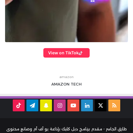
View on TikTok
amazon
AMAZON
TECH
ملخص
‫X
لينكدإن
‫YouTube
انستقرام
سناب
تيلقرام
TikTok
الموقع
تشات
RSS
طارق الجاسر - مقدم برنامج دبل كليك بإذاعة يو أف أم وصانع محتوى