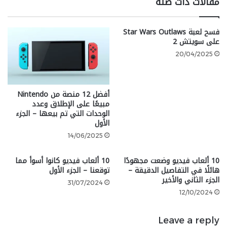
مقالات ذات صلة
ستضم نمط لعب جماعي، إلا أنه ذكر أنه باعتبارها اللعبة
الرئيسية التالية في السلسلة، ستقدم نوعًا من التنوع في
فسح لعبة Star Wars Outlaws
الأنماط التي يتوقعها اللاعبون من Gears.
على سويتش 2
20/04/2025
أفضل 12 منصة من Nintendo
مبيعًا على الإطلاق وعدد
أود أن أقول، هذه هي لعبة Gears
الوحدات التي تم بيعها – الجزء
الرئيسية التالية. لدى Gears حمض
الأول
14/06/2025
نووي واضح جدًا لأنماط اللعب، لذا
يمكنك على الأرجح توقع إلى أين
10 ألعاب فيديو وضعت مجهودًا
10 ألعاب فيديو كانوا أسوأ مما
هائلًا في التفاصيل الدقيقة –
توقعنا – الجزء الأول
سنذهب مع لعبة E-Day.
الجزء الثاني والأخير
31/07/2024
12/10/2024
لعبة Gears of War: E-Day قيد التطوير لأجهزة Xbox Series
Leave a reply
X/S والحاسب الشخصي. لم يتم الإعلان عن نافذة إصدار