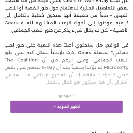
عن لعبة Gears of War: E-Day وعلى الرغم من أننا سمعنا
بعض التفاصيل المثيرة للاهتمام حول طور القصة أو اللاعب
الفردي – بدءاً من حقيقة أنها ستكون خطية بالكامل إلى
كيفية عودتها إلى أجواء الرعب المشابهة للعبة Gears
الأصلية – لكن لم يُقال شيء يذكر عن طور اللعب الجماعي.
في الواقع، هل ستحتوي أصلاً هذه اللعبة على طور لعب
جماعي؟ سلسلة Gears ركزت تاريخياً بشكل كبير على طور
اللعب الجماعي، وعلى الرغم من أن The Coalition
وMicrosoft لم يؤكدا رسمياً بعد أن E-Day ستسير على نفس
خطى الأجزاء السابقة، إلا أن المخرج الإبداعي مات سيرسي
أشار إلى أن هذا سيكون هو الحال بالفعل.
google 2
اظهر المزيد
في مقابلة حديثة مع Windows Central، على الرغم من أن
سيرسي لم يؤكد صراحةً أن لعبة Gears of War: E-Day