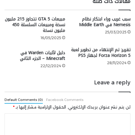
مقالات ذات صلة
سبب غريب وراء ابتكار نظام
مبيعات GTA 5 تتجاوز 215 مليون
Nemesis في Middle Earth
نسخة ومبيعات السلسلة 450
مليون نسخة
25/03/2025
16/05/2025
تقرير: تم الإنتهاء من تطوير لعبة
قال ميلر: ”لا“. ”هذه مجرد شائعة.“
دليل لآليات Warden في
Forza Horizon 5 لجهاز PS5
Minecraft – الجزء الثاني
28/11/2024
22/12/2024
من ثم أوضح سكرونس:
Leave a reply
Default Comments (0)
Facebook Comments
لن يتم نشر عنوان بريدك الإلكتروني.
الحقول الإلزامية مشار إليها بـ
*
ا
”Black Ops 6، مثل كل ألعاب Black
ل
Ops الأخرى، هي لعبة خيالية بحتة“.