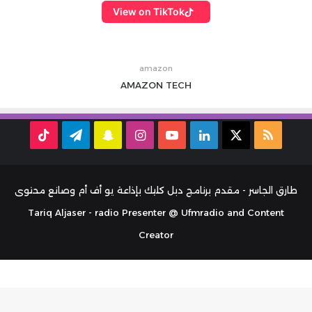
View on TikTok
amazon
AMAZON
TECH
ملخص
‫X
لينكدإن
‫YouTube
انستقرام
سناب
تيلقرام
TikTok
الموقع
تشات
RSS
طارق الجاسر - مقدم برنامج دبل كليك بإذاعة يو أف أم وصانع محتوى
Tariq Aljaser - radio Presenter @ Ufmradio and Content
Creator