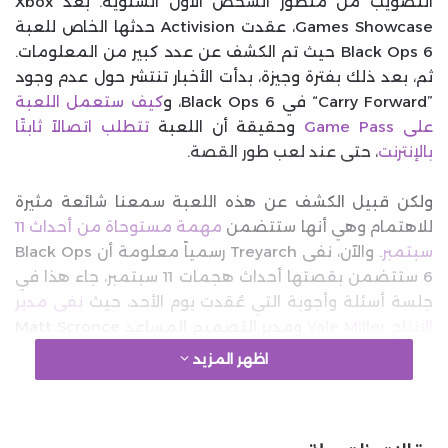
التصويب من منظور الشخص الأول السنوية. بعد Xbox
Games Showcase، عقدت Activision حدثها الخاص للعبة
Black Ops 6 حيث تم الكشف عن عدد كبير من المعلومات.
ثم، بعد ذلك بفترة وجيزة، بدأت الأخبار تنتشر حول عدم وجود
”Carry Forward“ في Black Ops 6، و
كيف ستعمل اللعبة
على Game Pass
وحقيقة أن اللعبة
تتطلب اتصالاً ثابتًا
بالإنترنت
، حتى عند لعب طور القصة.
ولكن قبيل الكشف عن هذه اللعبة سمعنا شائعة مثيرة
للاهتمام وهي أنها ستتضمن
مهمة مستوحاة من أحداث 11
سبتمبر
. والآن، نفى Treyarch رسمياً معلومة أن Black Ops
6 ستتضمن بقصتها أحداث هجمات 11 سبتمبر، جاء هذا في
جلسة أسئلة وأجوبة التي عُقدت يوم الأحد، حيث
نفى مدير
الإنتاج Yale Miller
ومدير التصميم المساعد Matt Scronce
تلك الشائعات جملةً وتفصيلاً. إليكم ما كان عليهما قوله
اظهر المزيد
عندما سُئلا عن ذلك:
google 2