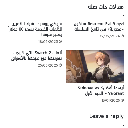
مقالات ذات صلة
كأس العالم للكويدتش.
google 2
لعبة Resident Evil 9 ستكون
شوهي يوشيدا: شراء اللاعبين
«محورية» في تاريخ السلسلة
للألعاب الضخمة بسعر 80 دولاراً
يعتبر سرقة!
02/07/2024
18/05/2025
شارك هذه الصفحة عبر
ألعاب Switch 2 التي لا يجب
تفويتها فور طرحها بالأسواق
25/05/2025
أيهما أفضل؟ Strinova Vs.
Valorant – الجزء الأول
15/01/2025
Leave a reply