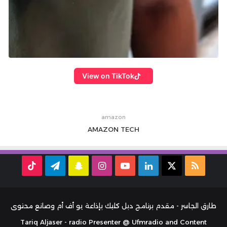
View on TikTok
amazon
AMAZON
TECH
ملخص
‫X
لينكدإن
‫YouTube
انستقرام
سناب
تيلقرام
TikTok
الموقع
تشات
RSS
طارق الجاسر - مقدم برنامج دبل كليك بإذاعة يو أف أم وصانع محتوى
Tariq Aljaser - radio Presenter @ Ufmradio and Content