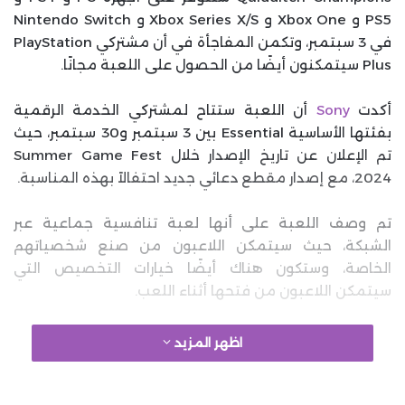
PS5 و Xbox One و Xbox Series X/S و Nintendo Switch
في 3 سبتمبر، وتكمن المفاجأة في أن مشتركي PlayStation
Plus سيتمكنون أيضًا من الحصول على اللعبة مجانًا.
أكدت
Sony
أن اللعبة ستتاح لمشتركي الخدمة الرقمية
بفئتها الأساسية Essential بين 3 سبتمبر و30 سبتمبر، حيث
تم الإعلان عن تاريخ الإصدار خلال Summer Game Fest
2024، مع إصدار مقطع دعائي جديد احتفالاً بهذه المناسبة.
تم وصف اللعبة على أنها لعبة تنافسية جماعية عبر
الشبكة، حيث سيتمكن اللاعبون من صنع شخصياتهم
الخاصة، وستكون هناك أيضًا خيارات التخصيص التي
سيتمكن اللاعبون من فتحها أثناء اللعب.
ستسمح اللعبة للاعبين بتولي دور Beater أو Chaser أو
اظهر المزيد
Keeper أو Seeker عبر أوضاع لعب مختلفة، وسيكون هناك
أيضًا مجموعة من الساحات المختلفة التي يمكن للاعبين
الطيران من خلالها، بدءًا من ملعب ويزلي بورو وحتى ملعب